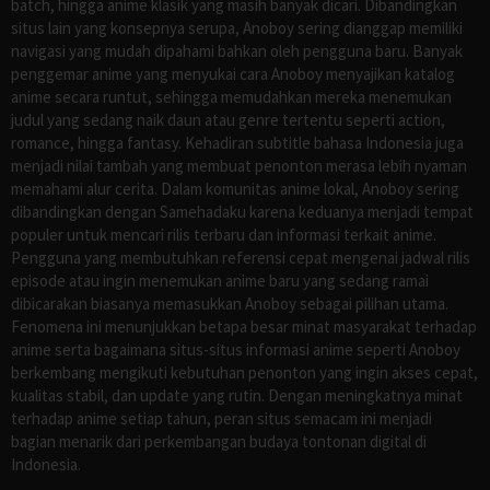
batch, hingga anime klasik yang masih banyak dicari. Dibandingkan
situs lain yang konsepnya serupa, Anoboy sering dianggap memiliki
navigasi yang mudah dipahami bahkan oleh pengguna baru. Banyak
penggemar anime yang menyukai cara Anoboy menyajikan katalog
anime secara runtut, sehingga memudahkan mereka menemukan
judul yang sedang naik daun atau genre tertentu seperti action,
romance, hingga fantasy. Kehadiran subtitle bahasa Indonesia juga
menjadi nilai tambah yang membuat penonton merasa lebih nyaman
memahami alur cerita. Dalam komunitas anime lokal, Anoboy sering
dibandingkan dengan Samehadaku karena keduanya menjadi tempat
populer untuk mencari rilis terbaru dan informasi terkait anime.
Pengguna yang membutuhkan referensi cepat mengenai jadwal rilis
episode atau ingin menemukan anime baru yang sedang ramai
dibicarakan biasanya memasukkan Anoboy sebagai pilihan utama.
Fenomena ini menunjukkan betapa besar minat masyarakat terhadap
anime serta bagaimana situs-situs informasi anime seperti Anoboy
berkembang mengikuti kebutuhan penonton yang ingin akses cepat,
kualitas stabil, dan update yang rutin. Dengan meningkatnya minat
terhadap anime setiap tahun, peran situs semacam ini menjadi
bagian menarik dari perkembangan budaya tontonan digital di
Indonesia.