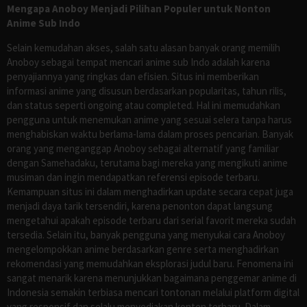
Mengapa Anoboy Menjadi Pilihan Populer untuk Nonton
Anime Sub Indo
Selain kemudahan akses, salah satu alasan banyak orang memilih
Anoboy sebagai tempat mencari anime sub Indo adalah karena
penyajiannya yang ringkas dan efisien. Situs ini memberikan
informasi anime yang disusun berdasarkan popularitas, tahun rilis,
dan status seperti ongoing atau completed. Hal ini memudahkan
pengguna untuk menemukan anime yang sesuai selera tanpa harus
menghabiskan waktu berlama-lama dalam proses pencarian. Banyak
orang yang menganggap Anoboy sebagai alternatif yang familiar
dengan Samehadaku, terutama bagi mereka yang mengikuti anime
musiman dan ingin mendapatkan referensi episode terbaru.
Kemampuan situs ini dalam menghadirkan update secara cepat juga
menjadi daya tarik tersendiri, karena penonton dapat langsung
mengetahui apakah episode terbaru dari serial favorit mereka sudah
tersedia. Selain itu, banyak pengguna yang menyukai cara Anoboy
mengelompokkan anime berdasarkan genre serta menghadirkan
rekomendasi yang memudahkan eksplorasi judul baru. Fenomena ini
sangat menarik karena menunjukkan bagaimana penggemar anime di
Indonesia semakin terbiasa mencari tontonan melalui platform digital
yang responsif dan selalu menyediakan konten terbaru. Dalam