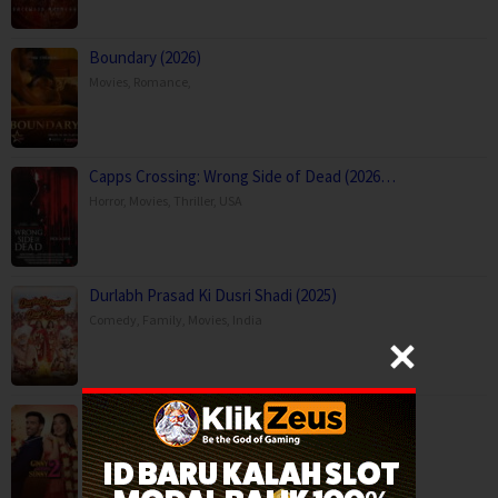
Boundary (2026)
Movies
,
Romance
,
Capps Crossing: Wrong Side of Dead (2026…
Horror
,
Movies
,
Thriller
,
USA
Durlabh Prasad Ki Dusri Shadi (2025)
Comedy
,
Family
,
Movies
,
India
Ginny Wedss Sunny 2 (2026)
Comedy
,
Drama
,
Romance
,
India