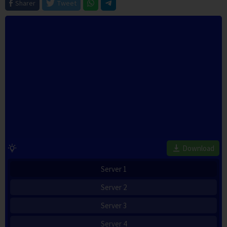
Sharer
Tweet
Download
Server 1
Server 2
Server 3
Server 4