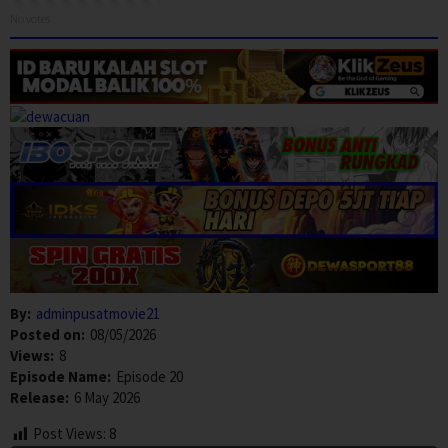
No votes
By:
adminpusatmovie21
Posted on:
08/05/2026
Views:
8
Episode Name:
Episode 20
Release:
6 May 2026
Post Views:
8