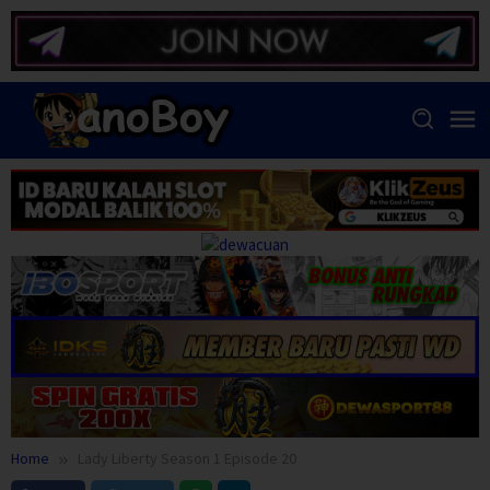
Skip
to
content
Home
Lady Liberty Season 1 Episode 20