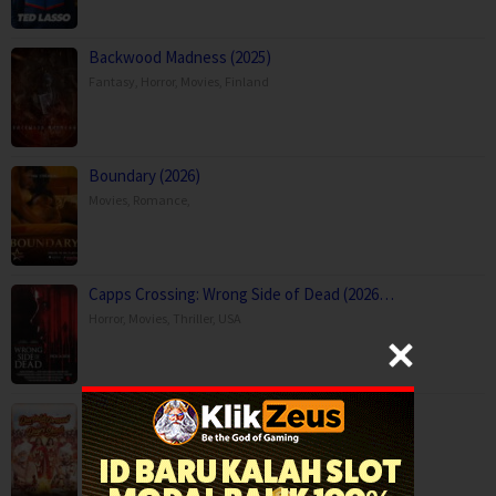
Backwood Madness (2025)
Fantasy
,
Horror
,
Movies
,
Finland
Boundary (2026)
Movies
,
Romance
,
Capps Crossing: Wrong Side of Dead (2026…
Horror
,
Movies
,
Thriller
,
USA
Durlabh Prasad Ki Dusri Shadi (2025)
Comedy
,
Family
,
Movies
,
India