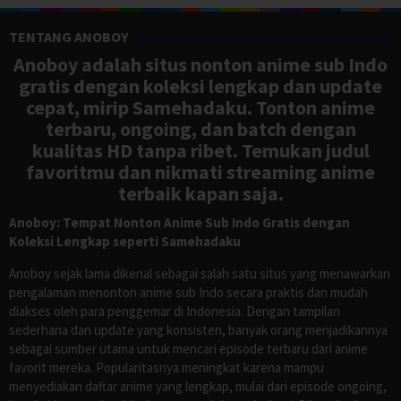
TENTANG ANOBOY
Anoboy adalah situs nonton anime sub Indo
gratis dengan koleksi lengkap dan update
cepat, mirip Samehadaku. Tonton anime
terbaru, ongoing, dan batch dengan
kualitas HD tanpa ribet. Temukan judul
favoritmu dan nikmati streaming anime
terbaik kapan saja.
Anoboy: Tempat Nonton Anime Sub Indo Gratis dengan
Koleksi Lengkap seperti Samehadaku
Anoboy sejak lama dikenal sebagai salah satu situs yang menawarkan
pengalaman menonton anime sub Indo secara praktis dan mudah
diakses oleh para penggemar di Indonesia. Dengan tampilan
sederhana dan update yang konsisten, banyak orang menjadikannya
sebagai sumber utama untuk mencari episode terbaru dari anime
favorit mereka. Popularitasnya meningkat karena mampu
menyediakan daftar anime yang lengkap, mulai dari episode ongoing,