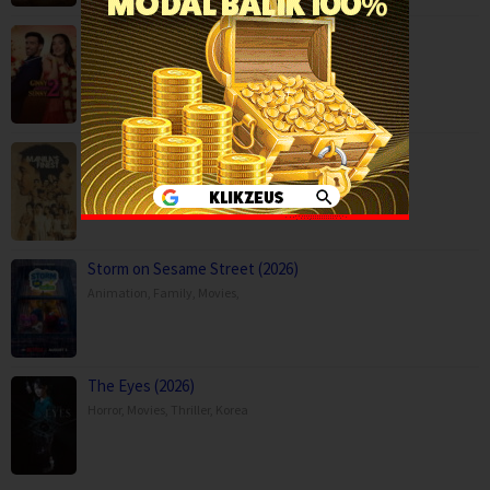
Ginny Wedss Sunny 2 (2026)
Comedy
,
Drama
,
Romance
,
India
Manila’s Finest (2025)
Action
,
Crime
,
Movies
,
Thriller
,
Philippines
Storm on Sesame Street (2026)
Animation
,
Family
,
Movies
,
The Eyes (2026)
Horror
,
Movies
,
Thriller
,
Korea