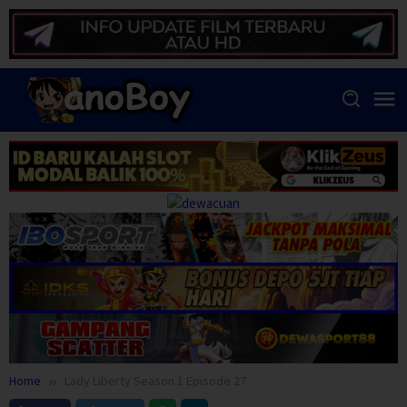
Skip
to
content
Home
Lady Liberty Season 1 Episode 27