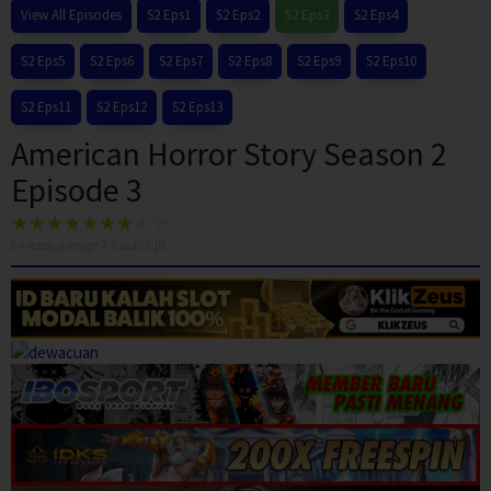
View All Episodes
S2 Eps1
S2 Eps2
S2 Eps3
S2 Eps4
S2 Eps5
S2 Eps6
S2 Eps7
S2 Eps8
S2 Eps9
S2 Eps10
S2 Eps11
S2 Eps12
S2 Eps13
American Horror Story Season 2
Episode 3
54
votes, average
7.5
out of 10