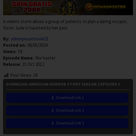
A violent storm allows a group of patients to plan a daring escape;
Sister Jude is haunted by her past.
By:
adminpusatmovie21
Posted on:
08/05/2024
Views:
18
Episode Name:
Nor’easter
Release:
31 Oct 2012
Post Views:
18
DOWNLOAD AMERICAN HORROR STORY SEASON 2 EPISODE 3
Download Link 1
Download Link 2
Download Link 3