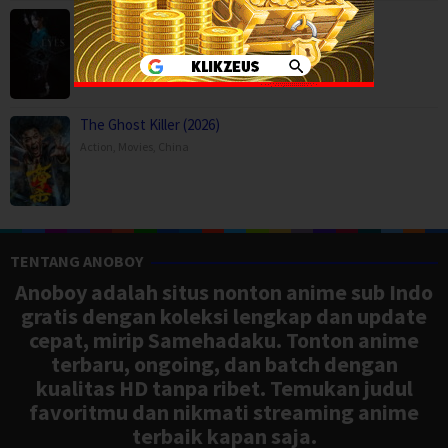
The Eyes (2026)
Horror
,
Movies
,
Thriller
,
Korea
The Ghost Killer (2026)
Action
,
Movies
,
China
TENTANG ANOBOY
Anoboy adalah situs nonton anime sub Indo
gratis dengan koleksi lengkap dan update
cepat, mirip Samehadaku. Tonton anime
terbaru, ongoing, dan batch dengan
kualitas HD tanpa ribet. Temukan judul
favoritmu dan nikmati streaming anime
terbaik kapan saja.