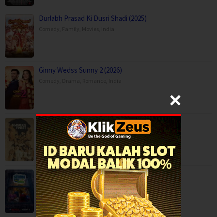
Durlabh Prasad Ki Dusri Shadi (2025)
Comedy
,
Family
,
Movies
,
India
Ginny Wedss Sunny 2 (2026)
Comedy
,
Drama
,
Romance
,
India
Manila’s Finest (2025)
Action
,
Crime
,
Movies
,
Thriller
,
Philippines
Storm on Sesame Street (2026)
Animation
,
Family
,
Movies
,