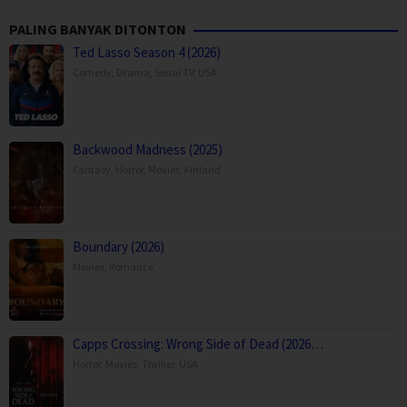
PALING BANYAK DITONTON
Ted Lasso Season 4 (2026)
Comedy
,
Drama
,
Serial TV
,
USA
Backwood Madness (2025)
Fantasy
,
Horror
,
Movies
,
Finland
Boundary (2026)
Movies
,
Romance
,
Capps Crossing: Wrong Side of Dead (2026…
Horror
,
Movies
,
Thriller
,
USA