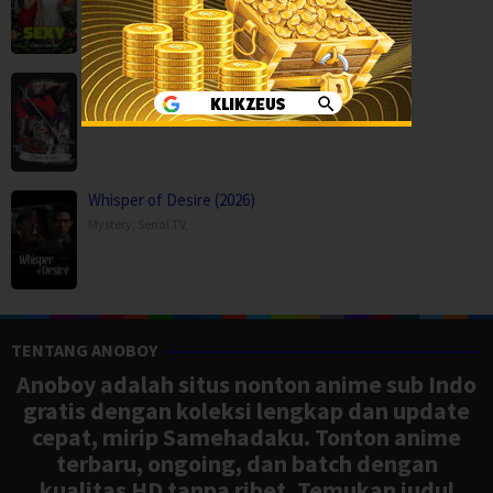
THE RIBBON HERO (2026)
Action
,
Animation
,
Drama
,
Fantasy
,
Movies
,
Japan
Whisper of Desire (2026)
Mystery
,
Serial TV
,
TENTANG ANOBOY
Anoboy adalah situs nonton anime sub Indo
gratis dengan koleksi lengkap dan update
cepat, mirip Samehadaku. Tonton anime
terbaru, ongoing, dan batch dengan
kualitas HD tanpa ribet. Temukan judul