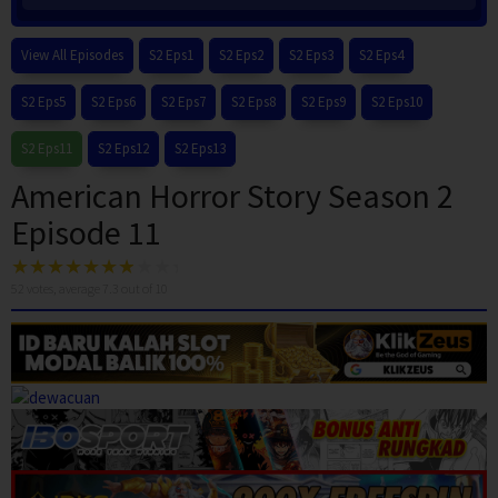
View All Episodes
S2 Eps1
S2 Eps2
S2 Eps3
S2 Eps4
S2 Eps5
S2 Eps6
S2 Eps7
S2 Eps8
S2 Eps9
S2 Eps10
S2 Eps11
S2 Eps12
S2 Eps13
American Horror Story Season 2
Episode 11
52
votes, average
7.3
out of 10