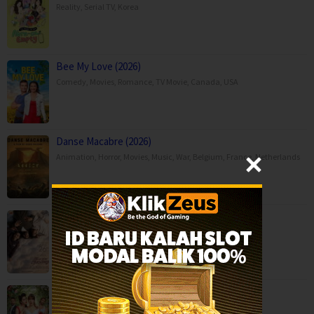
Reality
,
Serial TV
,
Korea
Bee My Love (2026)
Comedy
,
Movies
,
Romance
,
TV Movie
,
Canada
,
USA
Danse Macabre (2026)
Animation
,
Horror
,
Movies
,
Music
,
War
,
Belgium
,
France
,
Netherlands
Moda Kavida Vaatavarana (2026)
Drama
,
Movies
,
Romance
,
Science Fiction
,
Still Sexy (2026)
Comedy
,
Romance
,
Serial TV
,
Italy