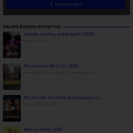
Download Link 3
PALING BANYAK DITONTON
Salcedo, Leather, and Boogaloo (2026)
Drama
,
Serial TV
,
Ricky Gervais Alley Cats (2026)
Animation
,
Comedy
,
Serial TV
,
United Kingdom
My Life with the Walter Boys Season 3 (2…
Drama
,
Serial TV
,
USA
Abra-ca-Empty (2026)