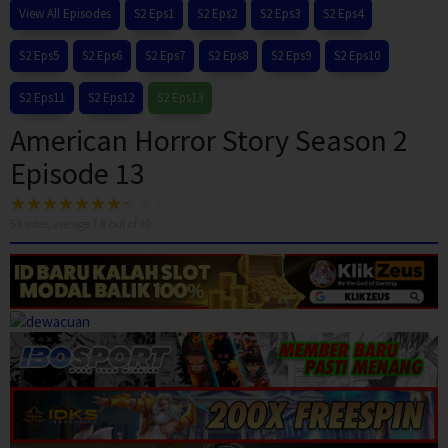
View All Episodes
S2 Eps1
S2 Eps2
S2 Eps3
S2 Eps4
S2 Eps5
S2 Eps6
S2 Eps7
S2 Eps8
S2 Eps9
S2 Eps10
S2 Eps11
S2 Eps12
S2 Eps13
American Horror Story Season 2
Episode 13
53
votes, average
7.8
out of 10