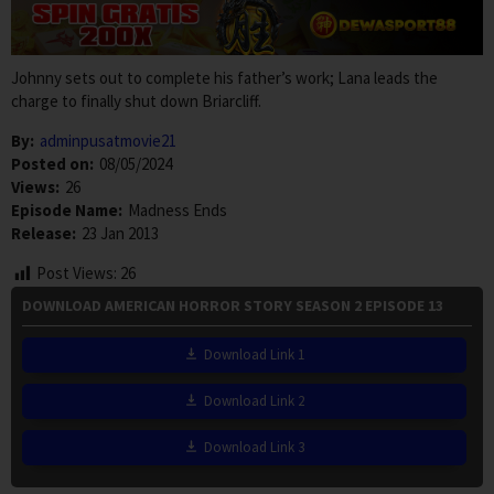
Johnny sets out to complete his father’s work; Lana leads the
charge to finally shut down Briarcliff.
By:
adminpusatmovie21
Posted on:
08/05/2024
Views:
26
Episode Name:
Madness Ends
Release:
23 Jan 2013
Post Views:
26
DOWNLOAD AMERICAN HORROR STORY SEASON 2 EPISODE 13
Download Link 1
Download Link 2
Download Link 3