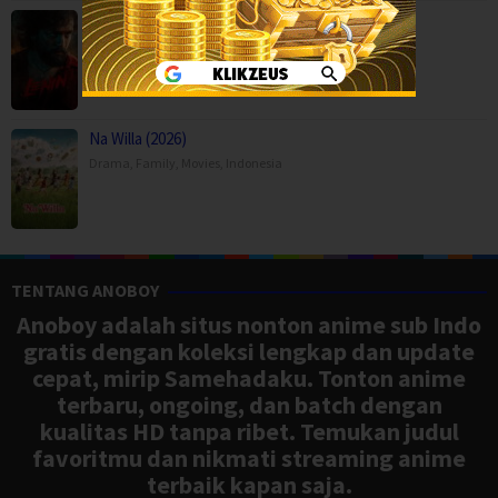
Lenin (2026)
Action
,
Drama
,
Movies
,
Romance
,
India
Na Willa (2026)
Drama
,
Family
,
Movies
,
Indonesia
TENTANG ANOBOY
Anoboy adalah situs nonton anime sub Indo
gratis dengan koleksi lengkap dan update
cepat, mirip Samehadaku. Tonton anime
terbaru, ongoing, dan batch dengan
kualitas HD tanpa ribet. Temukan judul
favoritmu dan nikmati streaming anime
terbaik kapan saja.