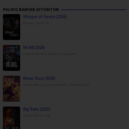
PALING BANYAK DITONTON
Whisper of Desire (2026)
Mystery
,
Serial TV
,
Mr.Kill (2026)
Drama
,
Mystery
,
Serial TV
,
Thailand
Beast Race (2026)
Action
,
Movies
,
Science Fiction
,
Thriller
,
Brazil
Big Baby (2025)
Horror
,
Movies
,
USA