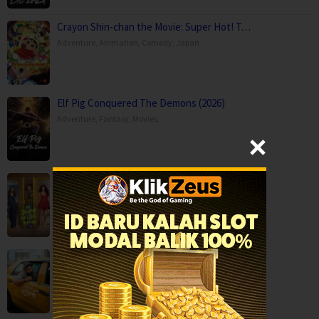
Crayon Shin-chan the Movie: Super Hot! T…
Adventure
,
Animation
,
Comedy
,
Japan
Elf Pig Conquered The Demons (2026)
Adventure
,
Fantasy
,
Movies
,
Hai Jawani Toh Ishq Hona Hai (2026)
Comedy
,
Movies
,
Romance
,
India
,
United Kingdom
Idhayam Murali (2026)
Comedy
,
Drama
,
Movies
,
Romance
,
India