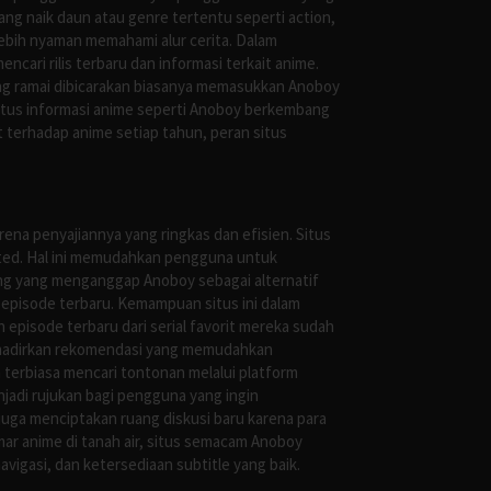
g naik daun atau genre tertentu seperti action,
ebih nyaman memahami alur cerita. Dalam
ari rilis terbaru dan informasi terkait anime.
ng ramai dibicarakan biasanya memasukkan Anoboy
situs informasi anime seperti Anoboy berkembang
 terhadap anime setiap tahun, peran situs
ena penyajiannya yang ringkas dan efisien. Situs
leted. Hal ini memudahkan pengguna untuk
ng yang menganggap Anoboy sebagai alternatif
episode terbaru. Kemampuan situs ini dalam
episode terbaru dari serial favorit mereka sudah
ghadirkan rekomendasi yang memudahkan
terbiasa mencari tontonan melalui platform
jadi rujukan bagi pengguna yang ingin
uga menciptakan ruang diskusi baru karena para
r anime di tanah air, situs semacam Anoboy
gasi, dan ketersediaan subtitle yang baik.