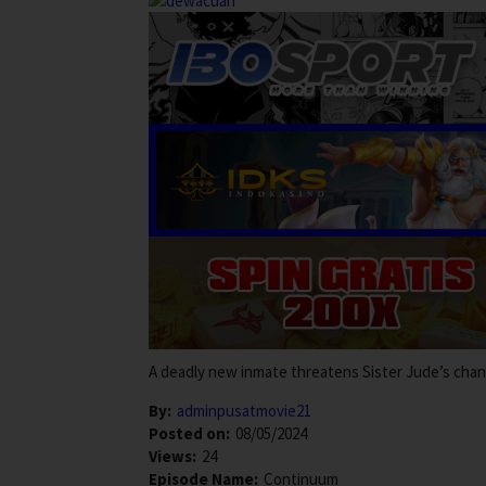
A deadly new inmate threatens Sister Jude’s chanc
By:
adminpusatmovie21
Posted on:
08/05/2024
Views:
24
Episode Name:
Continuum