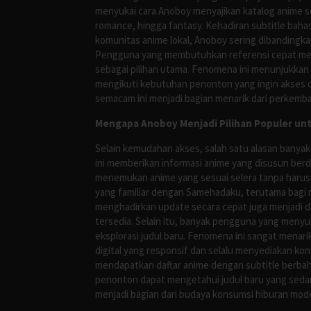
menyukai cara Anoboy menyajikan katalog anime s
romance, hingga fantasy. Kehadiran subtitle bah
komunitas anime lokal, Anoboy sering dibandingka
Pengguna yang membutuhkan referensi cepat meng
sebagai pilihan utama. Fenomena ini menunjukkan
mengikuti kebutuhan penonton yang ingin akses ce
semacam ini menjadi bagian menarik dari perkemba
Mengapa Anoboy Menjadi Pilihan Populer un
Selain kemudahan akses, salah satu alasan banyak
ini memberikan informasi anime yang disusun berd
menemukan anime yang sesuai selera tanpa harus
yang familiar dengan Samehadaku, terutama bagi 
menghadirkan update secara cepat juga menjadi da
tersedia. Selain itu, banyak pengguna yang me
eksplorasi judul baru. Fenomena ini sangat mena
digital yang responsif dan selalu menyediakan ko
mendapatkan daftar anime dengan subtitle berbah
penonton dapat mengetahui judul baru yang sedan
menjadi bagian dari budaya konsumsi hiburan mod