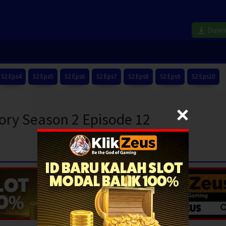
Down
S2 Eps4
S2 Eps5
S2 Eps6
S2 Eps7
S2 Eps8
S2 Eps9
S2 Eps10
ory Season 2 Episode 12