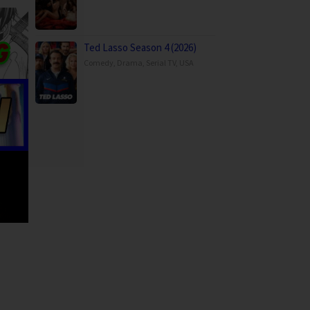
Ted Lasso Season 4 (2026)
Comedy
,
Drama
,
Serial TV
,
USA