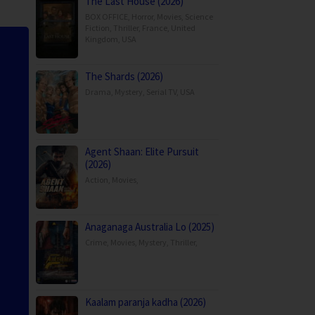
The Last House (2026)
BOX OFFICE
,
Horror
,
Movies
,
Science
Fiction
,
Thriller
,
France
,
United
Kingdom
,
USA
The Shards (2026)
Drama
,
Mystery
,
Serial TV
,
USA
Agent Shaan: Elite Pursuit
(2026)
Action
,
Movies
,
Anaganaga Australia Lo (2025)
Crime
,
Movies
,
Mystery
,
Thriller
,
Kaalam paranja kadha (2026)