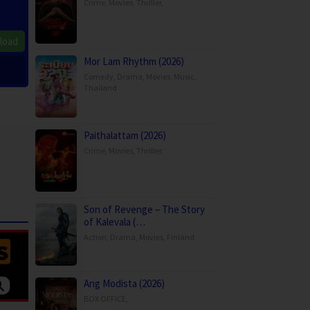
Crime
,
Movies
,
Thriller
,
load
Mor Lam Rhythm (2026)
Comedy
,
Drama
,
Movies
,
Music
,
Thailand
Paithalattam (2026)
Crime
,
Movies
,
Thriller
,
Son of Revenge – The Story
of Kalevala (…
Action
,
Drama
,
Movies
,
Finland
Ang Modista (2026)
BOX OFFICE
,