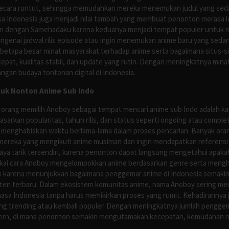
ecara runtut, sehingga memudahkan mereka menemukan judul yang sedan
asa Indonesia juga menjadi nilai tambah yang membuat penonton merasa l
n dengan Samehadaku karena keduanya menjadi tempat populer untuk menc
enai jadwal rilis episode atau ingin menemukan anime baru yang seda
 betapa besar minat masyarakat terhadap anime serta bagaimana situs-
pat, kualitas stabil, dan update yang rutin. Dengan meningkatnya minat
ngan budaya tontonan digital di Indonesia.
tuk Nonton Anime Sub Indo
 orang memilih Anoboy sebagai tempat mencari anime sub Indo adalah kar
asarkan popularitas, tahun rilis, dan status seperti ongoing atau comp
 menghabiskan waktu berlama-lama dalam proses pencarian. Banyak ora
mereka yang mengikuti anime musiman dan ingin mendapatkan referensi 
ya tarik tersendiri, karena penonton dapat langsung mengetahui apakah 
nyukai cara Anoboy mengelompokkan anime berdasarkan genre serta men
rik karena menunjukkan bagaimana penggemar anime di Indonesia semakin 
nten terbaru. Dalam ekosistem komunitas anime, nama Anoboy sering men
asa Indonesia tanpa harus memikirkan proses yang rumit. Kehadirannya j
g trending atau kembali populer. Dengan meningkatnya jumlah penggema
ern, di mana penonton semakin mengutamakan kecepatan, kemudahan navi