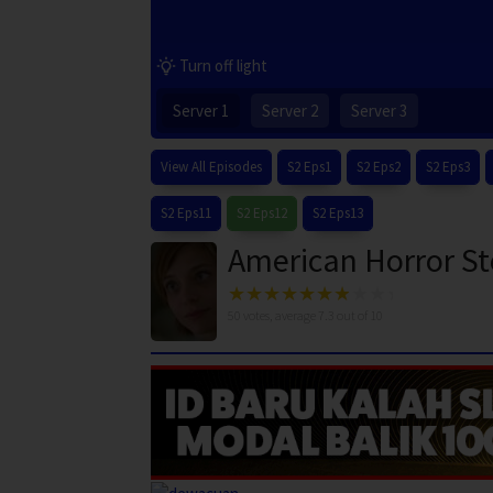
Turn off light
Server 1
Server 2
Server 3
View All Episodes
S2 Eps1
S2 Eps2
S2 Eps3
S2 Eps11
S2 Eps12
S2 Eps13
American Horror St
50
votes, average
7.3
out of 10