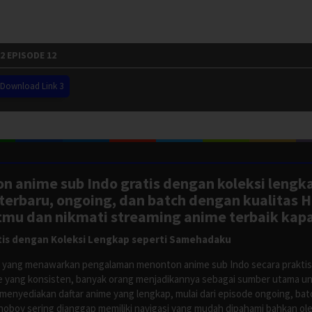
 EPISODE 12
Download Link 3
n anime sub Indo gratis dengan koleksi lengk
rbaru, ongoing, dan batch dengan kualitas H
tmu dan nikmati streaming anime terbaik kapa
is dengan Koleksi Lengkap seperti Samehadaku
tus yang menawarkan pengalaman menonton anime sub Indo secara prakti
 yang konsisten, banyak orang menjadikannya sebagai sumber utama unt
nyediakan daftar anime yang lengkap, mulai dari episode ongoing, batch
Anoboy sering dianggap memiliki navigasi yang mudah dipahami bahkan 