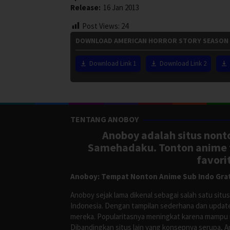
Release:
16 Jan 2013
Post Views:
24
DOWNLOAD AMERICAN HORROR STORY SEASON 2
Download Link 1
Download Link 2
TENTANG ANOBOY
Anoboy adalah situs nonto
Samehadaku. Tonton anime te
favori
Anoboy: Tempat Nonton Anime Sub Indo Grat
Anoboy sejak lama dikenal sebagai salah satu si
Indonesia. Dengan tampilan sederhana dan update
mereka. Popularitasnya meningkat karena mampu me
Dibandingkan situs lain yang konsepnya serupa, 