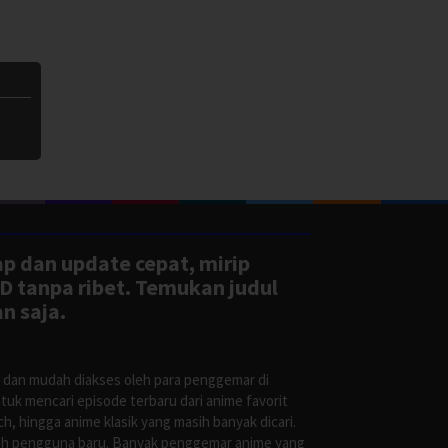
ap dan update cepat, mirip
D tanpa ribet. Temukan judul
n saja.
s dan mudah diakses oleh para penggemar di
uk mencari episode terbaru dari anime favorit
, hingga anime klasik yang masih banyak dicari.
oleh pengguna baru. Banyak penggemar anime yang