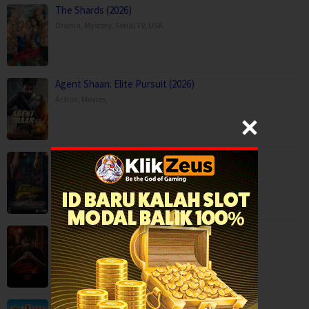
The Shards (2026)
Drama
,
Mystery
,
Serial TV
,
USA
Agent Shaan: Elite Pursuit (2026)
Action
,
Movies
,
Anaganaga Australia Lo (2025)
Crime
,
Movies
,
Mystery
,
Thriller
,
Kaalam paranja kadha (2026)
Crime
,
Movies
,
Thriller
,
Mor Lam Rhythm (2026)