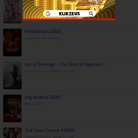
Comedy
,
Drama
,
Movies
,
Music
,
Thailand
Paithalattam (2026)
Crime
,
Movies
,
Thriller
,
Son of Revenge – The Story of Kalevala (…
Action
,
Drama
,
Movies
,
Finland
Ang Modista (2026)
BOX OFFICE
,
Ted Lasso Season 4 (2026)
Comedy
,
Drama
,
Serial TV
,
USA