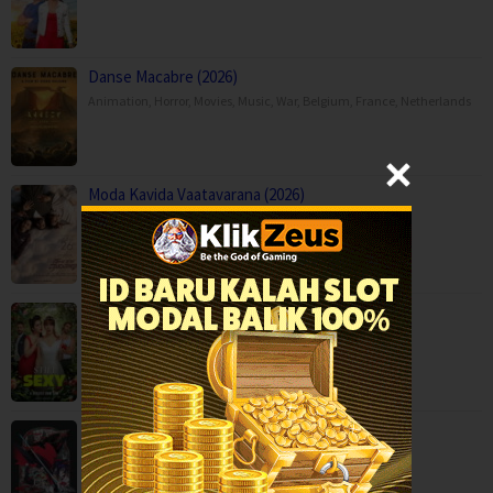
Danse Macabre (2026)
Animation
,
Horror
,
Movies
,
Music
,
War
,
Belgium
,
France
,
Netherlands
Moda Kavida Vaatavarana (2026)
Drama
,
Movies
,
Romance
,
Science Fiction
,
Still Sexy (2026)
Comedy
,
Romance
,
Serial TV
,
Italy
THE RIBBON HERO (2026)
Action
,
Animation
,
Drama
,
Fantasy
,
Movies
,
Japan