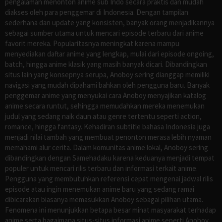
pengalaman menonton anime sub Indo secara praktis dan mudah
diakses oleh para penggemar di Indonesia. Dengan tampilan
sederhana dan update yang konsisten, banyak orang menjadikannya
sebagai sumber utama untuk mencari episode terbaru dari anime
favorit mereka. Popularitasnya meningkat karena mampu
menyediakan daftar anime yang lengkap, mulai dari episode ongoing,
batch, hingga anime klasik yang masih banyak dicari. Dibandingkan
situs lain yang konsepnya serupa, Anoboy sering dianggap memiliki
navigasi yang mudah dipahami bahkan oleh pengguna baru. Banyak
penggemar anime yang menyukai cara Anoboy menyajikan katalog
anime secara runtut, sehingga memudahkan mereka menemukan
judul yang sedang naik daun atau genre tertentu seperti action,
romance, hingga fantasy. Kehadiran subtitle bahasa Indonesia juga
menjadi nilai tambah yang membuat penonton merasa lebih nyaman
memahami alur cerita. Dalam komunitas anime lokal, Anoboy sering
dibandingkan dengan Samehadaku karena keduanya menjadi tempat
populer untuk mencari rilis terbaru dan informasi terkait anime.
Pengguna yang membutuhkan referensi cepat mengenai jadwal rilis
episode atau ingin menemukan anime baru yang sedang ramai
dibicarakan biasanya memasukkan Anoboy sebagai pilihan utama.
Fenomena ini menunjukkan betapa besar minat masyarakat terhadap
anime serta bagaimana situs-situs informasi anime seperti Anoboy