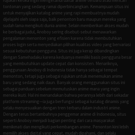
rujukan ketika ingin mengetahui daftar anime terbaru atau mencari
tontonan yang sedang ramai diperbincangkan. Kemampuan situs ini
untuk menyajikan katalog anime yang rapi membuatnya mudah
dijelajahi oleh siapa saja, baik penonton baru maupun mereka yang
sudah lama mengikuti dunia anime. Selain memberikan akses mudah
ke berbagai judul, Anoboy sering disebut-sebut menawarkan
pengalaman menonton yang efisien karena tidak membutuhkan
proses login serta menyediakan pilihan kualitas video yang bervariasi
sesuai kebutuhan pengguna. Situs ini juga kerap dibandingkan
dengan Samehadaku karena keduanya memiliki basis pengguna besar
yang membutuhkan update cepat dan konsisten. Menariknya,
penggunaan Anoboy di Indonesia tidak hanya sebagai tempat
menonton, tetapi juga sebagai rujukan untuk menemukan anime
baru yang sedang naik daun. Banyak orang menggunakan situs ini
sebagai panduan sebelum memutuskan anime mana yang ingin
mereka ikuti. Hal ini menandakan bahwa perannya lebih dari sekadar
platform streaming—ia juga berfungsi sebagai katalog dinamis yang
selalu menyesuaikan dengan tren terbaru dalam industri anime.
Dengan terus bertambahnya penggemar anime di Indonesia, situs
seperti Anoboy menjadi bagian penting dari cara masyarakat
menikmati dan mengikuti perkembangan anime. Penonton kini lebih
memilih akses digital yang cepat, mudah dipahami, dan selalu