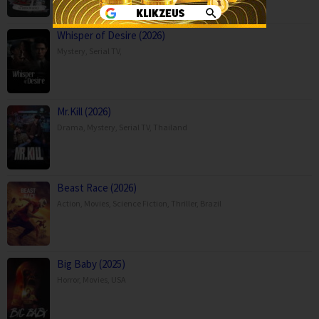
Whisper of Desire (2026)
Mystery
,
Serial TV
,
Mr.Kill (2026)
Drama
,
Mystery
,
Serial TV
,
Thailand
Beast Race (2026)
Action
,
Movies
,
Science Fiction
,
Thriller
,
Brazil
Big Baby (2025)
Horror
,
Movies
,
USA