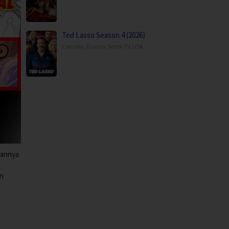
Ted Lasso Season 4 (2026)
Comedy
,
Drama
,
Serial TV
,
USA
iannya
an