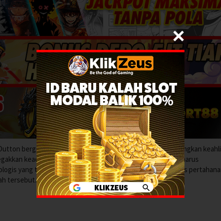
Dutton bergabung dengan unit elit U.S. Marshals, menggabungkan keahl
akkan keadilan di Montana, di mana ia dan rekan-rekannya harus
logis yang tinggi yang datang dengan bertugas sebagai garis pertahan
ah tersebut.