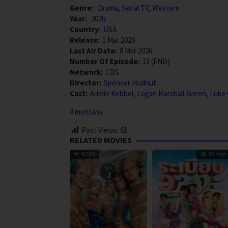
Genre:
Drama
,
Serial TV
,
Western
Year:
2026
Country:
USA
Release:
1 Mar 2026
Last Air Date:
8 Mar 2026
Number Of Episode:
13 (END)
Network:
CBS
Director:
Spencer Hudnut
Cast:
Arielle Kebbel
,
Logan Marshall-Green
,
Luke 
montana
Post Views:
61
RELATED MOVIES
8.208
92 min
Eps:
2