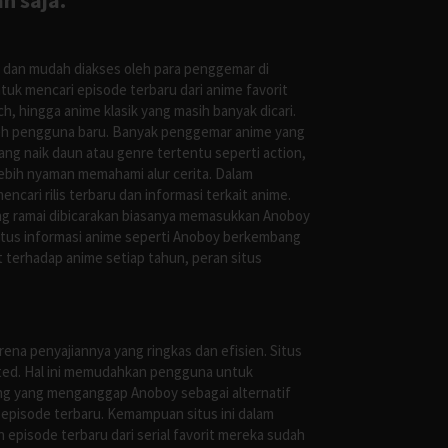
n saja.
s dan mudah diakses oleh para penggemar di
uk mencari episode terbaru dari anime favorit
, hingga anime klasik yang masih banyak dicari.
oleh pengguna baru. Banyak penggemar anime yang
g naik daun atau genre tertentu seperti action,
ebih nyaman memahami alur cerita. Dalam
ari rilis terbaru dan informasi terkait anime.
ng ramai dibicarakan biasanya memasukkan Anoboy
situs informasi anime seperti Anoboy berkembang
 terhadap anime setiap tahun, peran situs
ena penyajiannya yang ringkas dan efisien. Situs
leted. Hal ini memudahkan pengguna untuk
ng yang menganggap Anoboy sebagai alternatif
episode terbaru. Kemampuan situs ini dalam
episode terbaru dari serial favorit mereka sudah