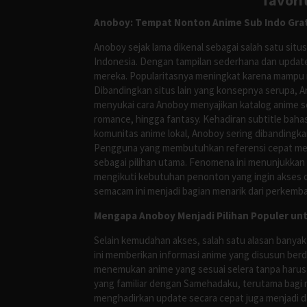
favori
Anoboy: Tempat Nonton Anime Sub Indo Grat
Anoboy sejak lama dikenal sebagai salah satu si
Indonesia. Dengan tampilan sederhana dan update
mereka. Popularitasnya meningkat karena mampu me
Dibandingkan situs lain yang konsepnya serupa, 
menyukai cara Anoboy menyajikan katalog anime s
romance, hingga fantasy. Kehadiran subtitle bah
komunitas anime lokal, Anoboy sering dibandingka
Pengguna yang membutuhkan referensi cepat meng
sebagai pilihan utama. Fenomena ini menunjukkan
mengikuti kebutuhan penonton yang ingin akses ce
semacam ini menjadi bagian menarik dari perkemba
Mengapa Anoboy Menjadi Pilihan Populer un
Selain kemudahan akses, salah satu alasan banyak
ini memberikan informasi anime yang disusun berd
menemukan anime yang sesuai selera tanpa harus
yang familiar dengan Samehadaku, terutama bagi 
menghadirkan update secara cepat juga menjadi da