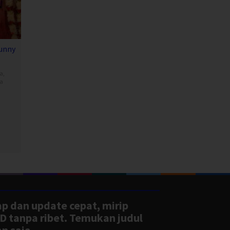
unny
a
,
ia
hant
ap dan update cepat, mirip
D tanpa ribet. Temukan judul