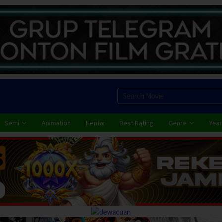
Semi
Animation
Hentai
Best Rating
Genre
Year