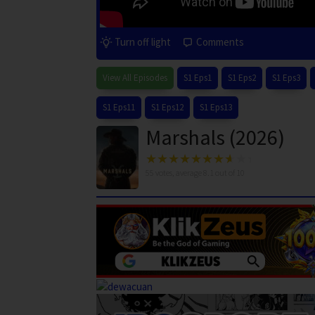
Turn off light
Comments
View All Episodes
S1 Eps1
S1 Eps2
S1 Eps3
S1 Eps11
S1 Eps12
S1 Eps13
Marshals (2026)
55
votes, average
8.1
out of 10