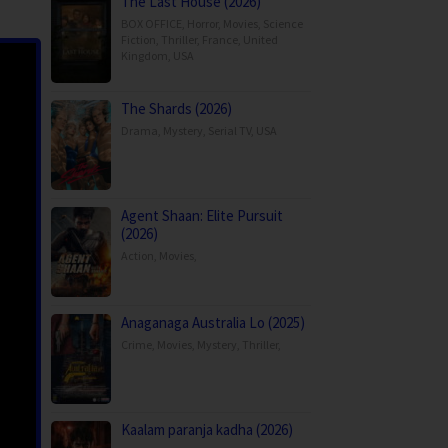
The Last House (2026)
BOX OFFICE
,
Horror
,
Movies
,
Science
Fiction
,
Thriller
,
France
,
United
Kingdom
,
USA
The Shards (2026)
Drama
,
Mystery
,
Serial TV
,
USA
Agent Shaan: Elite Pursuit
(2026)
Action
,
Movies
,
Anaganaga Australia Lo (2025)
Crime
,
Movies
,
Mystery
,
Thriller
,
Kaalam paranja kadha (2026)