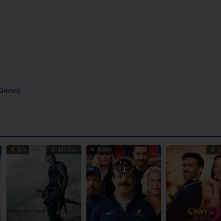
Grimes
6.3
143 min
8.339
1
Eps:
1