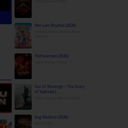
Crime
,
Movies
,
Thriller
,
Mor Lam Rhythm (2026)
Comedy
,
Drama
,
Movies
,
Music
,
Thailand
Paithalattam (2026)
Crime
,
Movies
,
Thriller
,
Son of Revenge – The Story
of Kalevala (…
Action
,
Drama
,
Movies
,
Finland
Ang Modista (2026)
BOX OFFICE
,