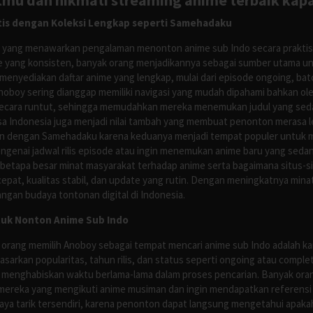
tmu dan nikmati streaming anime terbaik kapa
is dengan Koleksi Lengkap seperti Samehadaku
tus yang menawarkan pengalaman menonton anime sub Indo secara prakti
 yang konsisten, banyak orang menjadikannya sebagai sumber utama unt
nyediakan daftar anime yang lengkap, mulai dari episode ongoing, batch
Anoboy sering dianggap memiliki navigasi yang mudah dipahami bahkan 
ecara runtut, sehingga memudahkan mereka menemukan judul yang sedan
asa Indonesia juga menjadi nilai tambah yang membuat penonton merasa l
n dengan Samehadaku karena keduanya menjadi tempat populer untuk menc
enai jadwal rilis episode atau ingin menemukan anime baru yang seda
 betapa besar minat masyarakat terhadap anime serta bagaimana situs-
pat, kualitas stabil, dan update yang rutin. Dengan meningkatnya minat
ngan budaya tontonan digital di Indonesia.
tuk Nonton Anime Sub Indo
 orang memilih Anoboy sebagai tempat mencari anime sub Indo adalah kar
asarkan popularitas, tahun rilis, dan status seperti ongoing atau comp
 menghabiskan waktu berlama-lama dalam proses pencarian. Banyak ora
mereka yang mengikuti anime musiman dan ingin mendapatkan referensi 
ya tarik tersendiri, karena penonton dapat langsung mengetahui apakah 