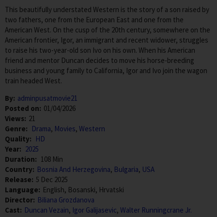
This beautifully understated Western is the story of a son raised by
two fathers, one from the European East and one from the
American West. On the cusp of the 20th century, somewhere on the
American frontier, Igor, an immigrant and recent widower, struggles
to raise his two-year-old son Ivo on his own. When his American
friend and mentor Duncan decides to move his horse-breeding
business and young family to California, Igor and Ivo join the wagon
train headed West.
By:
adminpusatmovie21
Posted on:
01/04/2026
Views:
21
Genre:
Drama
,
Movies
,
Western
Quality:
HD
Year:
2025
Duration:
108 Min
Country:
Bosnia And Herzegovina
,
Bulgaria
,
USA
Release:
5 Dec 2025
Language:
English, Bosanski, Hrvatski
Director:
Biliana Grozdanova
Cast:
Duncan Vezain
,
Igor Galijasevic
,
Walter Runningcrane Jr.