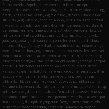
favorit mereka. Popularitasnya meningkat karena mampu
menyediakan daftar anime yang lengkap, mulai dari episode ongoing,
batch, hingga anime klasik yang masih banyak dicari. Dibandingkan
situs lain yang konsepnya serupa, Anoboy sering dianggap memiliki
navigasi yang mudah dipahami bahkan oleh pengguna baru. Banyak
penggemar anime yang menyukai cara Anoboy menyajikan katalog
anime secara runtut, sehingga memudahkan mereka menemukan
judul yang sedang naik daun atau genre tertentu seperti action,
romance, hingga fantasy. Kehadiran subtitle bahasa Indonesia juga
menjadi nilai tambah yang membuat penonton merasa lebih nyaman
memahami alur cerita. Dalam komunitas anime lokal, Anoboy sering
dibandingkan dengan Samehadaku karena keduanya menjadi tempat
populer untuk mencari rilis terbaru dan informasi terkait anime.
Pengguna yang membutuhkan referensi cepat mengenai jadwal rilis
episode atau ingin menemukan anime baru yang sedang ramai
dibicarakan biasanya memasukkan Anoboy sebagai pilihan utama.
Fenomena ini menunjukkan betapa besar minat masyarakat terhadap
anime serta bagaimana situs-situs informasi anime seperti Anoboy
berkembang mengikuti kebutuhan penonton yang ingin akses cepat,
kualitas stabil, dan update yang rutin. Dengan meningkatnya minat
terhadap anime setiap tahun, peran situs semacam ini menjadi