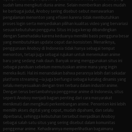
sudah lama mengikuti dunia anime. Selain memberikan akses mudah
ke berbagai judul, Anoboy sering disebut-sebut menawarkan
pengalaman menonton yang efisien karena tidak membutuhkan
proses login serta menyediakan pilihan kualitas video yang bervariasi
sesuai kebutuhan pengguna. Situs ini juga kerap dibandingkan
dengan Samehadaku karena keduanya memiliki basis pengguna besar
yang membutuhkan update cepat dan konsisten. Menariknya,
penggunaan Anoboy di Indonesia tidak hanya sebagai tempat
menonton, tetapi juga sebagai rujukan untuk menemukan anime
baru yang sedang naik daun. Banyak orang menggunakan situs ini
sebagai panduan sebelum memutuskan anime mana yang ingin
mereka ikuti. Hal ini menandakan bahwa perannya lebih dari sekadar
platform streaming—ia juga berfungsi sebagai katalog dinamis yang
selalu menyesuaikan dengan tren terbaru dalam industri anime.
Dengan terus bertambahnya penggemar anime di Indonesia, situs
seperti Anoboy menjadi bagian penting dari cara masyarakat
menikmati dan mengikuti perkembangan anime. Penonton kini lebih
memilih akses digital yang cepat, mudah dipahami, dan selalu
diperbarui, sehingga kebutuhan tersebut menjadikan Anoboy
sebagai salah satu situs yang sering disebut dalam komunitas
penggemar anime. Kehadirannya memperlihatkan bagaimana