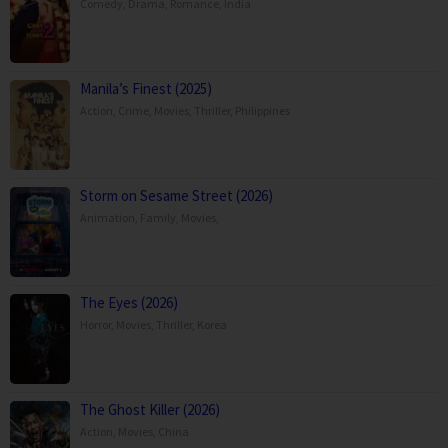
Comedy
,
Drama
,
Romance
,
India
Manila’s Finest (2025)
Action
,
Crime
,
Movies
,
Thriller
,
Philippines
Storm on Sesame Street (2026)
Animation
,
Family
,
Movies
,
The Eyes (2026)
Horror
,
Movies
,
Thriller
,
Korea
The Ghost Killer (2026)
Action
,
Movies
,
China