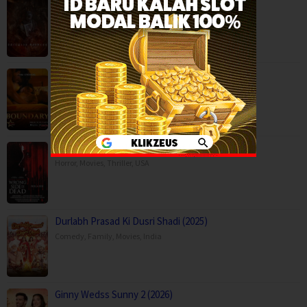
Backwood Madness (2025)
Fantasy
,
Horror
,
Movies
,
Finland
Boundary (2026)
Movies
,
Romance
,
Capps Crossing: Wrong Side of Dead (2026…
Horror
,
Movies
,
Thriller
,
USA
Durlabh Prasad Ki Dusri Shadi (2025)
Comedy
,
Family
,
Movies
,
India
Ginny Wedss Sunny 2 (2026)