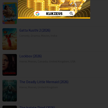
Evolution (2026)
Animation
,
Comedy
,
Family
,
Movies
,
Spain
Gatta Kusthi 2 (2026)
Comedy
,
Drama
,
Movies
,
India
Lockbox (2026)
Horror
,
Movies
,
Canada
,
United Kingdom
,
USA
The Deadly Little Mermaid (2026)
Horror
,
Movies
,
United Kingdom
The Isolate Thief (2026)