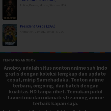
Action
,
Drama
,
Movies
,
Western
,
USA
President Curtis (2026)
Animation
,
Comedy
,
Serial TV
,
USA
TENTANG ANOBOY
Anoboy adalah situs nonton anime sub Indo
gratis dengan koleksi lengkap dan update
cepat, mirip Samehadaku. Tonton anime
terbaru, ongoing, dan batch dengan
kualitas HD tanpa ribet. Temukan judul
favoritmu dan nikmati streaming anime
terbaik kapan saja.