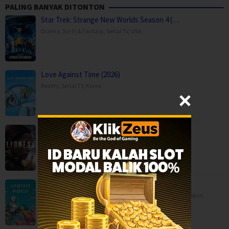
PALING BANYAK DITONTON
Star Trek: Strange New Worlds Season 4 (…
Drama
,
Sci-Fi & Fantasy
,
Serial TV
,
USA
Love Against Time (2026)
Reality
,
Serial TV
,
Korea
Lioness Season 3 (2026)
Drama
,
Serial TV
,
War & Politics
,
USA
Another World (2025)
Animation
,
Drama
,
Fantasy
,
Movies
,
China
,
Hong Kong
,
Japan
,
Philippines
,
Saudi Arabia
,
Singapore