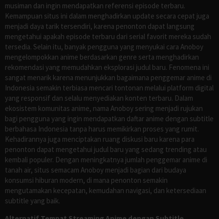
musiman dan ingin mendapatkan referensi episode terbaru.
Kemampuan situs ini dalam menghadirkan update secara cepat juga
menjadi daya tarik tersendiri, karena penonton dapat langsung
mengetahui apakah episode terbaru dari serial favorit mereka sudah
tersedia. Selain itu, banyak pengguna yang menyukai cara Anoboy
mengelompokkan anime berdasarkan genre serta menghadirkan
rekomendasi yang memudahkan eksplorasi judul baru. Fenomena ini
sangat menarik karena menunjukkan bagaimana penggemar anime di
Indonesia semakin terbiasa mencari tontonan melalui platform digital
yang responsif dan selalu menyediakan konten terbaru. Dalam
ekosistem komunitas anime, nama Anoboy sering menjadi rujukan
bagi pengguna yang ingin mendapatkan daftar anime dengan subtitle
berbahasa Indonesia tanpa harus memikirkan proses yang rumit.
Kehadirannya juga menciptakan ruang diskusi baru karena para
penonton dapat mengetahui judul baru yang sedang trending atau
kembali populer. Dengan meningkatnya jumlah penggemar anime di
tanah air, situs semacam Anoboy menjadi bagian dari budaya
konsumsi hiburan modern, di mana penonton semakin
mengutamakan kecepatan, kemudahan navigasi, dan ketersediaan
subtitle yang baik.
Alternatif Tempat Streaming Anime dengan Subtitle