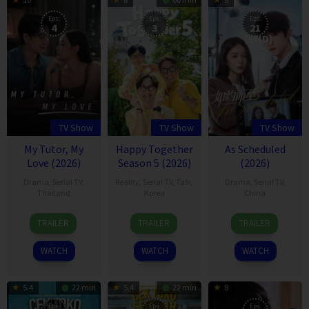
Eps:
Eps:
Eps:
4
3
21
(END)
TV Show
TV Show
TV Show
My Tutor, My
Happy Together
As Scheduled
Love (2026)
Season 5 (2026)
(2026)
Drama
,
Serial TV
,
Reality
,
Serial TV
,
Talk
,
Drama
,
Serial TV
,
Thailand
Korea
China
24
8
24
TRAILER
TRAILER
TRAILER
Jun
Nov
Jul
2026
2001
2026
WATCH
WATCH
WATCH
5.4
22 min
5.4
22 min
8
Eps:
Eps:
Eps: