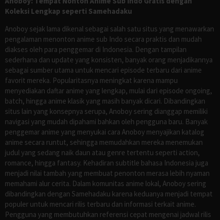
Anoboy: Tempat Nonton Anime Sub Indo Gratis dengan
Koleksi Lengkap seperti Samehadaku
Anoboy sejak lama dikenal sebagai salah satu situs yang menawarkan
pengalaman menonton anime sub Indo secara praktis dan mudah
diakses oleh para penggemar di Indonesia. Dengan tampilan
sederhana dan update yang konsisten, banyak orang menjadikannya
sebagai sumber utama untuk mencari episode terbaru dari anime
favorit mereka. Popularitasnya meningkat karena mampu
menyediakan daftar anime yang lengkap, mulai dari episode ongoing,
batch, hingga anime klasik yang masih banyak dicari. Dibandingkan
situs lain yang konsepnya serupa, Anoboy sering dianggap memiliki
navigasi yang mudah dipahami bahkan oleh pengguna baru. Banyak
penggemar anime yang menyukai cara Anoboy menyajikan katalog
anime secara runtut, sehingga memudahkan mereka menemukan
judul yang sedang naik daun atau genre tertentu seperti action,
romance, hingga fantasy. Kehadiran subtitle bahasa Indonesia juga
menjadi nilai tambah yang membuat penonton merasa lebih nyaman
memahami alur cerita. Dalam komunitas anime lokal, Anoboy sering
dibandingkan dengan Samehadaku karena keduanya menjadi tempat
populer untuk mencari rilis terbaru dan informasi terkait anime.
Pengguna yang membutuhkan referensi cepat mengenai jadwal rilis