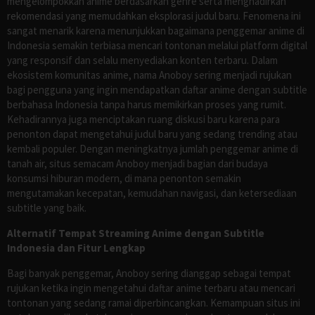
mengelompokkan anime berdasarkan genre serta menghadirkan
rekomendasi yang memudahkan eksplorasi judul baru. Fenomena ini
sangat menarik karena menunjukkan bagaimana penggemar anime di
Indonesia semakin terbiasa mencari tontonan melalui platform digital
yang responsif dan selalu menyediakan konten terbaru. Dalam
ekosistem komunitas anime, nama Anoboy sering menjadi rujukan
bagi pengguna yang ingin mendapatkan daftar anime dengan subtitle
berbahasa Indonesia tanpa harus memikirkan proses yang rumit.
Kehadirannya juga menciptakan ruang diskusi baru karena para
penonton dapat mengetahui judul baru yang sedang trending atau
kembali populer. Dengan meningkatnya jumlah penggemar anime di
tanah air, situs semacam Anoboy menjadi bagian dari budaya
konsumsi hiburan modern, di mana penonton semakin
mengutamakan kecepatan, kemudahan navigasi, dan ketersediaan
subtitle yang baik.
Alternatif Tempat Streaming Anime dengan Subtitle
Indonesia dan Fitur Lengkap
Bagi banyak penggemar, Anoboy sering dianggap sebagai tempat
rujukan ketika ingin mengetahui daftar anime terbaru atau mencari
tontonan yang sedang ramai diperbincangkan. Kemampuan situs ini