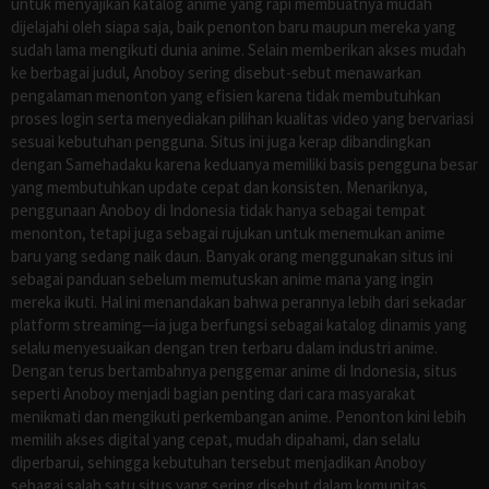
untuk menyajikan katalog anime yang rapi membuatnya mudah
dijelajahi oleh siapa saja, baik penonton baru maupun mereka yang
sudah lama mengikuti dunia anime. Selain memberikan akses mudah
ke berbagai judul, Anoboy sering disebut-sebut menawarkan
pengalaman menonton yang efisien karena tidak membutuhkan
proses login serta menyediakan pilihan kualitas video yang bervariasi
sesuai kebutuhan pengguna. Situs ini juga kerap dibandingkan
dengan Samehadaku karena keduanya memiliki basis pengguna besar
yang membutuhkan update cepat dan konsisten. Menariknya,
penggunaan Anoboy di Indonesia tidak hanya sebagai tempat
menonton, tetapi juga sebagai rujukan untuk menemukan anime
baru yang sedang naik daun. Banyak orang menggunakan situs ini
sebagai panduan sebelum memutuskan anime mana yang ingin
mereka ikuti. Hal ini menandakan bahwa perannya lebih dari sekadar
platform streaming—ia juga berfungsi sebagai katalog dinamis yang
selalu menyesuaikan dengan tren terbaru dalam industri anime.
Dengan terus bertambahnya penggemar anime di Indonesia, situs
seperti Anoboy menjadi bagian penting dari cara masyarakat
menikmati dan mengikuti perkembangan anime. Penonton kini lebih
memilih akses digital yang cepat, mudah dipahami, dan selalu
diperbarui, sehingga kebutuhan tersebut menjadikan Anoboy
sebagai salah satu situs yang sering disebut dalam komunitas