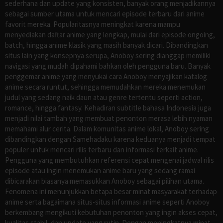
sederhana dan update yang konsisten, banyak orang menjadikannya
sebagai sumber utama untuk mencari episode terbaru dari anime
favorit mereka. Popularitasnya meningkat karena mampu
menyediakan daftar anime yang lengkap, mulai dari episode ongoing,
batch, hingga anime klasik yang masih banyak dicari. Dibandingkan
situs lain yang konsepnya serupa, Anoboy sering dianggap memiliki
navigasi yang mudah dipahami bahkan oleh pengguna baru. Banyak
penggemar anime yang menyukai cara Anoboy menyajikan katalog
anime secara runtut, sehingga memudahkan mereka menemukan
judul yang sedang naik daun atau genre tertentu seperti action,
romance, hingga fantasy. Kehadiran subtitle bahasa Indonesia juga
menjadi nilai tambah yang membuat penonton merasa lebih nyaman
memahami alur cerita. Dalam komunitas anime lokal, Anoboy sering
dibandingkan dengan Samehadaku karena keduanya menjadi tempat
populer untuk mencari rilis terbaru dan informasi terkait anime.
Pengguna yang membutuhkan referensi cepat mengenai jadwal rilis
episode atau ingin menemukan anime baru yang sedang ramai
dibicarakan biasanya memasukkan Anoboy sebagai pilihan utama.
Fenomena ini menunjukkan betapa besar minat masyarakat terhadap
anime serta bagaimana situs-situs informasi anime seperti Anoboy
berkembang mengikuti kebutuhan penonton yang ingin akses cepat,
kualitas stabil, dan update yang rutin. Dengan meningkatnya minat