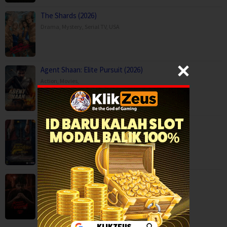
The Shards (2026)
Drama
,
Mystery
,
Serial TV
,
USA
Agent Shaan: Elite Pursuit (2026)
Action
,
Movies
,
Anaganaga Australia Lo (2025)
Crime
,
Movies
,
Mystery
,
Thriller
,
Kaalam paranja kadha (2026)
Crime
,
Movies
,
Thriller
,