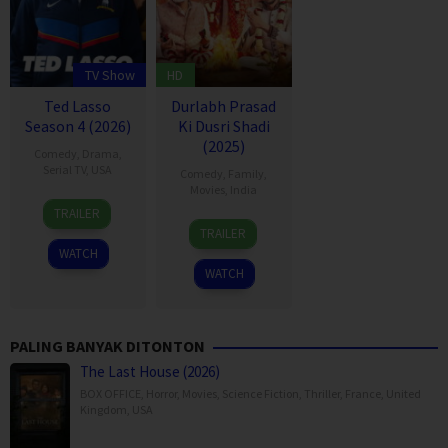
TV Show
HD
Ted Lasso
Durlabh Prasad
Season 4 (2026)
Ki Dusri Shadi
(2025)
Comedy
,
Drama
,
Serial TV
,
USA
Comedy
,
Family
,
Movies
,
India
14
Jason
TRAILER
19
Siddhant
Aug
Sudeikis
TRAILER
Dec
Raj
2020
WATCH
2025
Singh
WATCH
PALING BANYAK DITONTON
The Last House (2026)
BOX OFFICE
,
Horror
,
Movies
,
Science Fiction
,
Thriller
,
France
,
United
Kingdom
,
USA