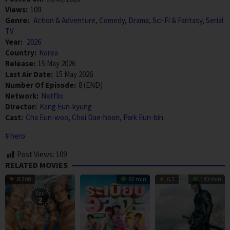
Views:
109
Genre:
Action & Adventure
,
Comedy
,
Drama
,
Sci-Fi & Fantasy
,
Serial
TV
Year:
2026
Country:
Korea
Release:
15 May 2026
Last Air Date:
15 May 2026
Number Of Episode:
8 (END)
Network:
Netflix
Director:
Kang Eun-kyung
Cast:
Cha Eun-woo
,
Choi Dae-hoon
,
Park Eun-bin
hero
Post Views:
109
RELATED MOVIES
8.208
92 min
6.3
143 min
Eps:
2