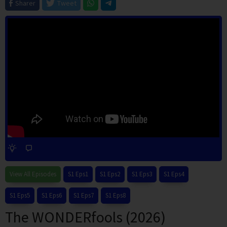
Sharer
Tweet
View All Episodes
S1 Eps1
S1 Eps2
S1 Eps3
S1 Eps4
S1 Eps5
S1 Eps6
S1 Eps7
S1 Eps8
The WONDERfools (2026)