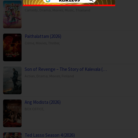
Mor Lam Rhythm (2026)
Comedy
,
Drama
,
Movies
,
Music
,
Thailand
Paithalattam (2026)
Crime
,
Movies
,
Thriller
,
Son of Revenge – The Story of Kalevala (…
Action
,
Drama
,
Movies
,
Finland
Ang Modista (2026)
BOX OFFICE
,
Ted Lasso Season 4 (2026)