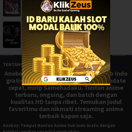
Whisper of Desire (2026)
Mystery
,
Serial TV
,
TENTANG ANOBOY
Anoboy adalah situs nonton anime sub Indo
gratis dengan koleksi lengkap dan update
cepat, mirip Samehadaku. Tonton anime
terbaru, ongoing, dan batch dengan
kualitas HD tanpa ribet. Temukan judul
favoritmu dan nikmati streaming anime
terbaik kapan saja.
Anoboy: Tempat Nonton Anime Sub Indo Gratis dengan
Koleksi Lengkap seperti Samehadaku