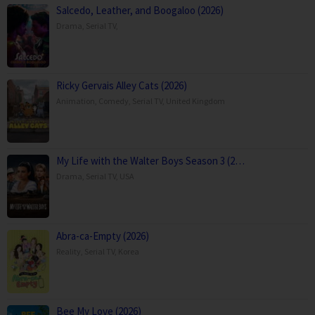
Salcedo, Leather, and Boogaloo (2026)
Drama
,
Serial TV
,
Ricky Gervais Alley Cats (2026)
Animation
,
Comedy
,
Serial TV
,
United Kingdom
My Life with the Walter Boys Season 3 (2…
Drama
,
Serial TV
,
USA
Abra-ca-Empty (2026)
Reality
,
Serial TV
,
Korea
Bee My Love (2026)