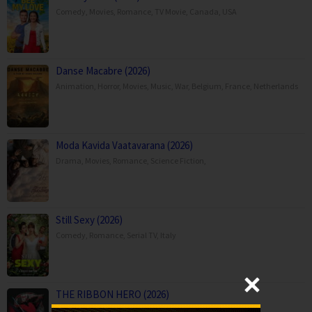
Comedy
,
Movies
,
Romance
,
TV Movie
,
Canada
,
USA
Danse Macabre (2026)
Animation
,
Horror
,
Movies
,
Music
,
War
,
Belgium
,
France
,
Netherlands
Moda Kavida Vaatavarana (2026)
Drama
,
Movies
,
Romance
,
Science Fiction
,
Still Sexy (2026)
Comedy
,
Romance
,
Serial TV
,
Italy
THE RIBBON HERO (2026)
Action
,
Animation
,
Drama
,
Fantasy
,
Movies
,
Japan