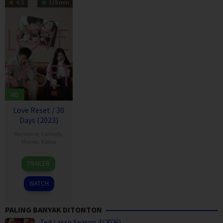
6.5
119 min
HD
Love Reset / 30
Days (2023)
Romance
,
Comedy
,
Movies
,
Korea
3
Nam
TRAILER
Oct
Dae-
2023
joong
WATCH
PALING BANYAK DITONTON
Ted Lasso Season 4 (2026)