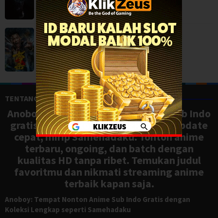
The Ghost Killer (2026)
Action
,
Movies
,
China
TENTANG ANOBOY
Anoboy adalah situs nonton anime sub Indo
gratis dengan koleksi lengkap dan update
cepat, mirip Samehadaku. Tonton anime
terbaru, ongoing, dan batch dengan
kualitas HD tanpa ribet. Temukan judul
favoritmu dan nikmati streaming anime
terbaik kapan saja.
Anoboy: Tempat Nonton Anime Sub Indo Gratis dengan
Koleksi Lengkap seperti Samehadaku