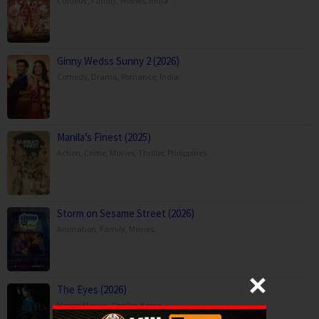
Comedy
,
Family
,
Movies
,
India
Ginny Wedss Sunny 2 (2026)
Comedy
,
Drama
,
Romance
,
India
Manila’s Finest (2025)
Action
,
Crime
,
Movies
,
Thriller
,
Philippines
Storm on Sesame Street (2026)
Animation
,
Family
,
Movies
,
The Eyes (2026)
Horror
,
Movies
,
Thriller
,
Korea