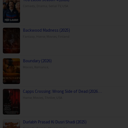
Comedy
,
Drama
,
Serial TV
,
USA
Backwood Madness (2025)
Fantasy
,
Horror
,
Movies
,
Finland
Boundary (2026)
Movies
,
Romance
,
Capps Crossing: Wrong Side of Dead (2026…
Horror
,
Movies
,
Thriller
,
USA
Durlabh Prasad Ki Dusri Shadi (2025)