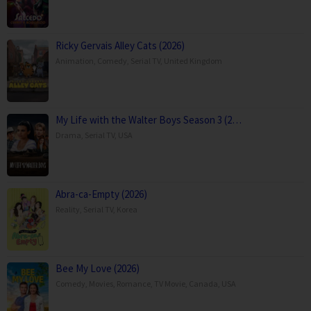
Ricky Gervais Alley Cats (2026)
Animation
,
Comedy
,
Serial TV
,
United Kingdom
My Life with the Walter Boys Season 3 (2…
Drama
,
Serial TV
,
USA
Abra-ca-Empty (2026)
Reality
,
Serial TV
,
Korea
Bee My Love (2026)
Comedy
,
Movies
,
Romance
,
TV Movie
,
Canada
,
USA