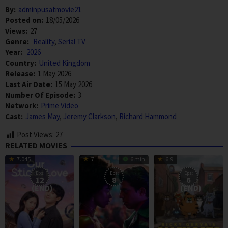
By:
adminpusatmovie21
Posted on:
18/05/2026
Views:
27
Genre:
Reality
,
Serial TV
Year:
2026
Country:
United Kingdom
Release:
1 May 2026
Last Air Date:
15 May 2026
Number Of Episode:
3
Network:
Prime Video
Cast:
James May
,
Jeremy Clarkson
,
Richard Hammond
Post Views:
27
RELATED MOVIES
7.045
7
6 min
6.9
Eps:
Eps:
Eps:
12
8
6
(END)
(END)