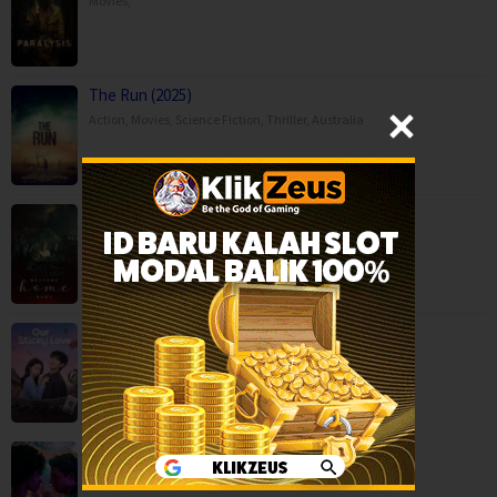
Movies
,
The Run (2025)
Action
,
Movies
,
Science Fiction
,
Thriller
,
Australia
Welcome Home Baby (2025)
Horror
,
Movies
,
Austria
,
Germany
Our Sticky Love (2026)
BOX OFFICE
,
Comedy
,
Drama
,
Serial TV
,
Korea
Salcedo, Leather, and Boogaloo (2026)
Drama
,
Serial TV
,