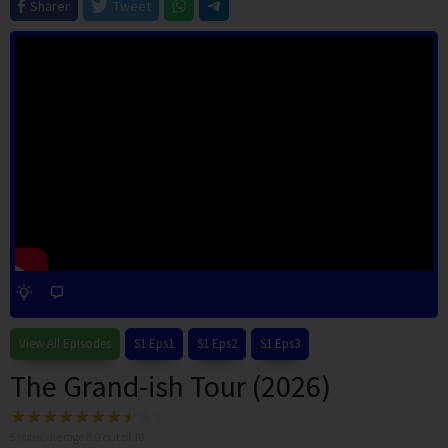
Sharer
Tweet
View All Episodes
S1 Eps1
S1 Eps2
S1 Eps3
The Grand-ish Tour (2026)
5
votes, average
8.0
out of 10