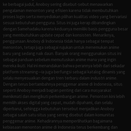
ke berbagai judul, Anoboy sering disebut-sebut menawarkan
pengalaman menonton yang efisien karena tidak membutuhkan
proses login serta menyediakan pilihan kualitas video yang bervariasi
sesuai kebutuhan pengguna. Situs ini juga kerap dibandingkan
dengan Samehadaku karena keduanya memiliki basis pengguna besar
yang membutuhkan update cepat dan konsisten. Menariknya,
penggunaan Anoboy di Indonesia tidak hanya sebagai tempat
menonton, tetapi juga sebagai rujukan untuk menemukan anime
baru yang sedang naik daun. Banyak orang menggunakan situs ini
sebagai panduan sebelum memutuskan anime mana yang ingin
mereka ikuti. Hal ini menandakan bahwa perannya lebih dari sekadar
platform streaming—ia juga berfungsi sebagai katalog dinamis yang
selalu menyesuaikan dengan tren terbaru dalam industri anime.
Dengan terus bertambahnya penggemar anime di Indonesia, situs
seperti Anoboy menjadi bagian penting dari cara masyarakat
menikmati dan mengikuti perkembangan anime. Penonton kini lebih
memilih akses digital yang cepat, mudah dipahami, dan selalu
diperbarui, sehingga kebutuhan tersebut menjadikan Anoboy
sebagai salah satu situs yang sering disebut dalam komunitas
penggemar anime. Kehadirannya memperlihatkan bagaimana
kebiasaan menonton anime di Indonesia terus berkembang dan