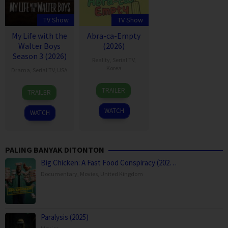
TV Show
TV Show
My Life with the
Abra-ca-Empty
Walter Boys
(2026)
Season 3 (2026)
Reality
,
Serial TV
,
Korea
Drama
,
Serial TV
,
USA
1
Lee
7
Melanie
TRAILER
TRAILER
Aug
Eun-
Dec
Halsall
2026
hye
2023
WATCH
WATCH
PALING BANYAK DITONTON
Big Chicken: A Fast Food Conspiracy (202…
Documentary
,
Movies
,
United Kingdom
Paralysis (2025)