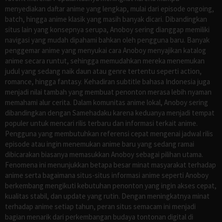
menyediakan daftar anime yang lengkap, mulai dari episode ongoing,
batch, hingga anime klasik yang masih banyak dicari. Dibandingkan
situs lain yang konsepnya serupa, Anoboy sering dianggap memiliki
navigasi yang mudah dipahami bahkan oleh pengguna baru. Banyak
penggemar anime yang menyukai cara Anoboy menyajikan katalog
anime secara runtut, sehingga memudahkan mereka menemukan
judul yang sedang naik daun atau genre tertentu seperti action,
romance, hingga fantasy. Kehadiran subtitle bahasa Indonesia juga
menjadi nilai tambah yang membuat penonton merasa lebih nyaman
memahami alur cerita. Dalam komunitas anime lokal, Anoboy sering
dibandingkan dengan Samehadaku karena keduanya menjadi tempat
populer untuk mencari rilis terbaru dan informasi terkait anime.
Pengguna yang membutuhkan referensi cepat mengenai jadwal rilis
episode atau ingin menemukan anime baru yang sedang ramai
dibicarakan biasanya memasukkan Anoboy sebagai pilihan utama.
Fenomena ini menunjukkan betapa besar minat masyarakat terhadap
anime serta bagaimana situs-situs informasi anime seperti Anoboy
berkembang mengikuti kebutuhan penonton yang ingin akses cepat,
kualitas stabil, dan update yang rutin. Dengan meningkatnya minat
terhadap anime setiap tahun, peran situs semacam ini menjadi
bagian menarik dari perkembangan budaya tontonan digital di