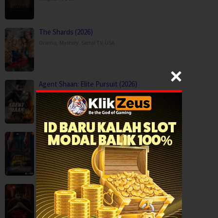
The Shards (2026)
Drama
,
Mystery
,
Serial TV
,
USA
Agent Shaan: Elite Pursuit (2026)
Action
,
Movies
,
Anaganaga Australia Lo (2025)
Crime
,
Movies
,
Mystery
,
Thriller
,
Kaalam paranja kadha (2026)
Crime
,
Movies
,
Thriller
,