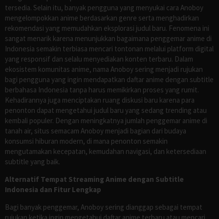
tersedia. Selain itu, banyak pengguna yang menyukai cara Anoboy
mengelompokkan anime berdasarkan genre serta menghadirkan
rekomendasi yang memudahkan eksplorasi judul baru. Fenomena ini
sangat menarik karena menunjukkan bagaimana penggemar anime di
Indonesia semakin terbiasa mencari tontonan melalui platform digital
yang responsif dan selalu menyediakan konten terbaru. Dalam
ekosistem komunitas anime, nama Anoboy sering menjadi rujukan
bagi pengguna yang ingin mendapatkan daftar anime dengan subtitle
berbahasa Indonesia tanpa harus memikirkan proses yang rumit.
Kehadirannya juga menciptakan ruang diskusi baru karena para
penonton dapat mengetahui judul baru yang sedang trending atau
kembali populer. Dengan meningkatnya jumlah penggemar anime di
tanah air, situs semacam Anoboy menjadi bagian dari budaya
konsumsi hiburan modern, di mana penonton semakin
mengutamakan kecepatan, kemudahan navigasi, dan ketersediaan
subtitle yang baik.
Alternatif Tempat Streaming Anime dengan Subtitle
Indonesia dan Fitur Lengkap
Bagi banyak penggemar, Anoboy sering dianggap sebagai tempat
rujukan ketika ingin mengetahui daftar anime terbaru atau mencari