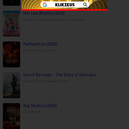
Mor Lam Rhythm (2026)
Comedy
,
Drama
,
Movies
,
Music
,
Thailand
Paithalattam (2026)
Crime
,
Movies
,
Thriller
,
Son of Revenge – The Story of Kalevala (…
Action
,
Drama
,
Movies
,
Finland
Ang Modista (2026)
BOX OFFICE
,