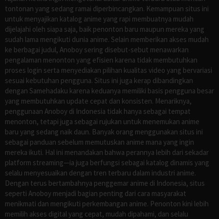
tontonan yang sedang ramai diperbincangkan. Kemampuan situs ini
untuk menyajikan katalog anime yang rapi membuatnya mudah
dijelajahi oleh siapa saja, baik penonton baru maupun mereka yang
sudah lama mengikuti dunia anime. Selain memberikan akses mudah
ke berbagai judul, Anoboy sering disebut-sebut menawarkan
pengalaman menonton yang efisien karena tidak membutuhkan
proses login serta menyediakan pilihan kualitas video yang bervariasi
sesuai kebutuhan pengguna. Situs ini juga kerap dibandingkan
dengan Samehadaku karena keduanya memiliki basis pengguna besar
yang membutuhkan update cepat dan konsisten. Menariknya,
penggunaan Anoboy di Indonesia tidak hanya sebagai tempat
menonton, tetapi juga sebagai rujukan untuk menemukan anime
baru yang sedang naik daun. Banyak orang menggunakan situs ini
sebagai panduan sebelum memutuskan anime mana yang ingin
mereka ikuti. Hal ini menandakan bahwa perannya lebih dari sekadar
platform streaming—ia juga berfungsi sebagai katalog dinamis yang
selalu menyesuaikan dengan tren terbaru dalam industri anime.
Dengan terus bertambahnya penggemar anime di Indonesia, situs
seperti Anoboy menjadi bagian penting dari cara masyarakat
menikmati dan mengikuti perkembangan anime. Penonton kini lebih
memilih akses digital yang cepat, mudah dipahami, dan selalu