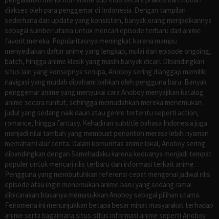
diakses oleh para penggemar di Indonesia. Dengan tampilan
sederhana dan update yang konsisten, banyak orang menjadikannya
sebagai sumber utama untuk mencari episode terbaru dari anime
favorit mereka. Popularitasnya meningkat karena mampu
menyediakan daftar anime yang lengkap, mulai dari episode ongoing,
batch, hingga anime klasik yang masih banyak dicari. Dibandingkan
situs lain yang konsepnya serupa, Anoboy sering dianggap memiliki
navigasi yang mudah dipahami bahkan oleh pengguna baru. Banyak
penggemar anime yang menyukai cara Anoboy menyajikan katalog
anime secara runtut, sehingga memudahkan mereka menemukan
judul yang sedang naik daun atau genre tertentu seperti action,
romance, hingga fantasy. Kehadiran subtitle bahasa Indonesia juga
menjadi nilai tambah yang membuat penonton merasa lebih nyaman
memahami alur cerita. Dalam komunitas anime lokal, Anoboy sering
dibandingkan dengan Samehadaku karena keduanya menjadi tempat
populer untuk mencari rilis terbaru dan informasi terkait anime.
Pengguna yang membutuhkan referensi cepat mengenai jadwal rilis
episode atau ingin menemukan anime baru yang sedang ramai
dibicarakan biasanya memasukkan Anoboy sebagai pilihan utama.
Fenomena ini menunjukkan betapa besar minat masyarakat terhadap
anime serta bagaimana situs-situs informasi anime seperti Anoboy