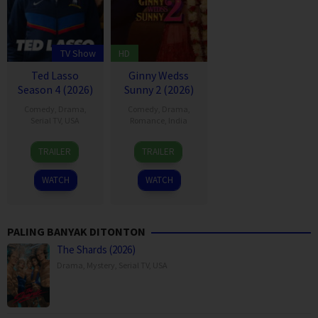
TV Show
HD
Ted Lasso
Ginny Wedss
Season 4 (2026)
Sunny 2 (2026)
Comedy
,
Drama
,
Comedy
,
Drama
,
Serial TV
,
USA
Romance
,
India
14
Jason
24
Prashant
TRAILER
TRAILER
Aug
Sudeikis
Apr
Jha
2020
2026
WATCH
WATCH
PALING BANYAK DITONTON
The Shards (2026)
Drama
,
Mystery
,
Serial TV
,
USA