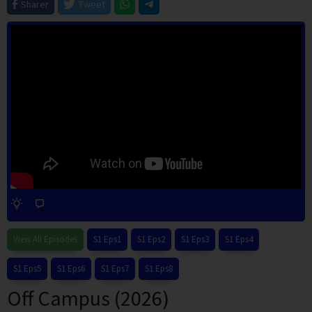
Sharer
Tweet
View All Episodes
S1 Eps1
S1 Eps2
S1 Eps3
S1 Eps4
S1 Eps5
S1 Eps6
S1 Eps7
S1 Eps8
Off Campus (2026)