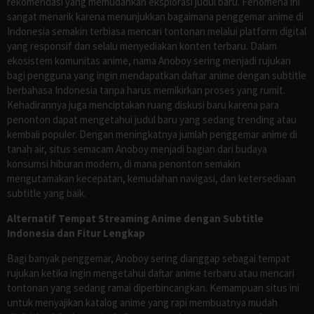
rekomendasi yang memudahkan eksplorasi judul baru. Fenomena ini
sangat menarik karena menunjukkan bagaimana penggemar anime di
Indonesia semakin terbiasa mencari tontonan melalui platform digital
yang responsif dan selalu menyediakan konten terbaru. Dalam
ekosistem komunitas anime, nama Anoboy sering menjadi rujukan
bagi pengguna yang ingin mendapatkan daftar anime dengan subtitle
berbahasa Indonesia tanpa harus memikirkan proses yang rumit.
Kehadirannya juga menciptakan ruang diskusi baru karena para
penonton dapat mengetahui judul baru yang sedang trending atau
kembali populer. Dengan meningkatnya jumlah penggemar anime di
tanah air, situs semacam Anoboy menjadi bagian dari budaya
konsumsi hiburan modern, di mana penonton semakin
mengutamakan kecepatan, kemudahan navigasi, dan ketersediaan
subtitle yang baik.
Alternatif Tempat Streaming Anime dengan Subtitle
Indonesia dan Fitur Lengkap
Bagi banyak penggemar, Anoboy sering dianggap sebagai tempat
rujukan ketika ingin mengetahui daftar anime terbaru atau mencari
tontonan yang sedang ramai diperbincangkan. Kemampuan situs ini
untuk menyajikan katalog anime yang rapi membuatnya mudah