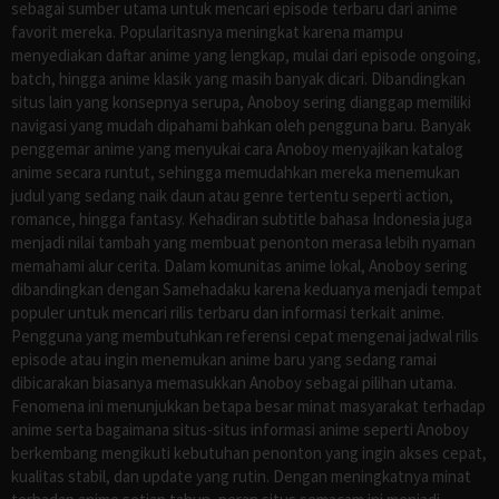
sebagai sumber utama untuk mencari episode terbaru dari anime
favorit mereka. Popularitasnya meningkat karena mampu
menyediakan daftar anime yang lengkap, mulai dari episode ongoing,
batch, hingga anime klasik yang masih banyak dicari. Dibandingkan
situs lain yang konsepnya serupa, Anoboy sering dianggap memiliki
navigasi yang mudah dipahami bahkan oleh pengguna baru. Banyak
penggemar anime yang menyukai cara Anoboy menyajikan katalog
anime secara runtut, sehingga memudahkan mereka menemukan
judul yang sedang naik daun atau genre tertentu seperti action,
romance, hingga fantasy. Kehadiran subtitle bahasa Indonesia juga
menjadi nilai tambah yang membuat penonton merasa lebih nyaman
memahami alur cerita. Dalam komunitas anime lokal, Anoboy sering
dibandingkan dengan Samehadaku karena keduanya menjadi tempat
populer untuk mencari rilis terbaru dan informasi terkait anime.
Pengguna yang membutuhkan referensi cepat mengenai jadwal rilis
episode atau ingin menemukan anime baru yang sedang ramai
dibicarakan biasanya memasukkan Anoboy sebagai pilihan utama.
Fenomena ini menunjukkan betapa besar minat masyarakat terhadap
anime serta bagaimana situs-situs informasi anime seperti Anoboy
berkembang mengikuti kebutuhan penonton yang ingin akses cepat,
kualitas stabil, dan update yang rutin. Dengan meningkatnya minat