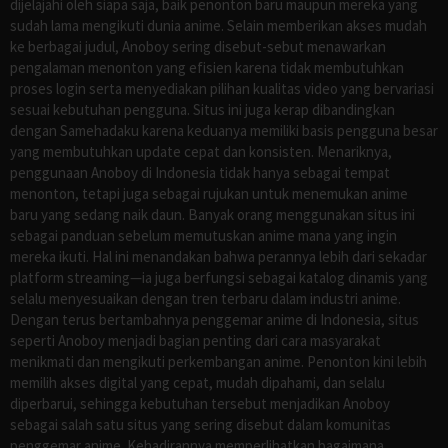
dijelajahi oleh siapa saja, baik penonton baru maupun mereka yang
sudah lama mengikuti dunia anime. Selain memberikan akses mudah
ke berbagai judul, Anoboy sering disebut-sebut menawarkan
pengalaman menonton yang efisien karena tidak membutuhkan
proses login serta menyediakan pilihan kualitas video yang bervariasi
sesuai kebutuhan pengguna. Situs ini juga kerap dibandingkan
dengan Samehadaku karena keduanya memiliki basis pengguna besar
yang membutuhkan update cepat dan konsisten. Menariknya,
penggunaan Anoboy di Indonesia tidak hanya sebagai tempat
menonton, tetapi juga sebagai rujukan untuk menemukan anime
baru yang sedang naik daun. Banyak orang menggunakan situs ini
sebagai panduan sebelum memutuskan anime mana yang ingin
mereka ikuti. Hal ini menandakan bahwa perannya lebih dari sekadar
platform streaming—ia juga berfungsi sebagai katalog dinamis yang
selalu menyesuaikan dengan tren terbaru dalam industri anime.
Dengan terus bertambahnya penggemar anime di Indonesia, situs
seperti Anoboy menjadi bagian penting dari cara masyarakat
menikmati dan mengikuti perkembangan anime. Penonton kini lebih
memilih akses digital yang cepat, mudah dipahami, dan selalu
diperbarui, sehingga kebutuhan tersebut menjadikan Anoboy
sebagai salah satu situs yang sering disebut dalam komunitas
penggemar anime. Kehadirannya memperlihatkan bagaimana