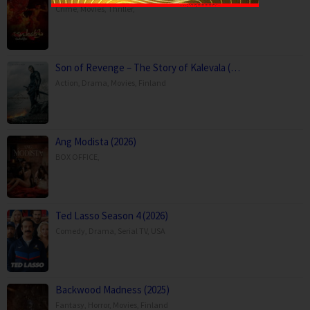
Crime
,
Movies
,
Thriller
,
Son of Revenge – The Story of Kalevala (…
Action
,
Drama
,
Movies
,
Finland
Ang Modista (2026)
BOX OFFICE
,
Ted Lasso Season 4 (2026)
Comedy
,
Drama
,
Serial TV
,
USA
Backwood Madness (2025)
Fantasy
,
Horror
,
Movies
,
Finland