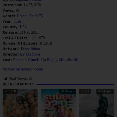
Posted on:
14/05/2026
Views:
79
Genre:
Drama
,
Serial TV
Year:
2026
Country:
USA
Release:
13 May 2026
Last Air Date:
1 Jan 1970
Number Of Episode:
8 (END)
Network:
Prime Video
Director:
Gina Fattore
Cast:
Belmont Cameli
,
Ella Bright
,
Mika Abdalla
based on novel or book
Post Views:
79
RELATED MOVIES
8.208
92 min
6.3
143 min
Eps:
2