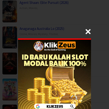
Agent Shaan: Elite Pursuit (2026)
Action
,
Movies
,
Anaganaga Australia Lo (2025)
Crime
,
Movies
,
Mystery
,
Thriller
,
Kaalam paranja kadha (2026)
Crime
,
Movies
,
Thriller
,
Mor Lam Rhythm (2026)
Comedy
,
Drama
,
Movies
,
Music
,
Thailand
Paithalattam (2026)