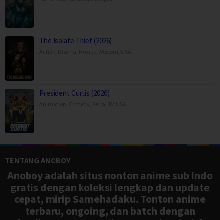
The Isolate Thief (2026)
Action
,
Drama
,
Movies
,
Western
,
USA
President Curtis (2026)
Animation
,
Comedy
,
Serial TV
,
USA
TENTANG ANOBOY
Anoboy adalah situs nonton anime sub Indo
gratis dengan koleksi lengkap dan update
cepat, mirip Samehadaku. Tonton anime
terbaru, ongoing, dan batch dengan