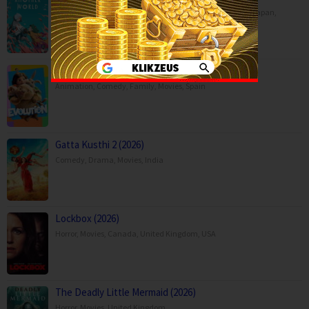
Animation
,
Drama
,
Fantasy
,
Movies
,
China
,
Hong Kong
,
Japan
,
Philippines
,
Saudi Arabia
,
Singapore
Evolution (2026)
Animation
,
Comedy
,
Family
,
Movies
,
Spain
Gatta Kusthi 2 (2026)
Comedy
,
Drama
,
Movies
,
India
Lockbox (2026)
Horror
,
Movies
,
Canada
,
United Kingdom
,
USA
The Deadly Little Mermaid (2026)
Horror
,
Movies
,
United Kingdom