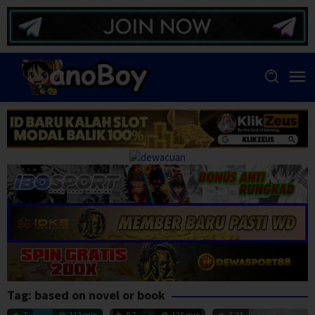
Skip
to
content
Tag:
based on novel or book
7
112 min
8.7
125 min
7.23