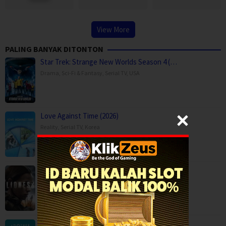
View More
PALING BANYAK DITONTON
Star Trek: Strange New Worlds Season 4 (…
Drama
,
Sci-Fi & Fantasy
,
Serial TV
,
USA
Love Against Time (2026)
Reality
,
Serial TV
,
Korea
Lioness Season 3 (2026)
Drama
,
Serial TV
,
War & Politics
,
USA
Another World (2025)