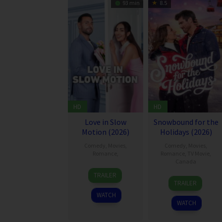
93 min
8.5
HD
HD
Love in Slow
Snowbound for the
Motion (2026)
Holidays (2026)
Comedy
,
Movies
,
Comedy
,
Movies
,
Romance
,
Romance
,
TV Movie
,
Canada
23
Elie
TRAILER
18
Christophe
Jul
El
TRAILER
Jul
Giroux
2026
Semaan
WATCH
2026
WATCH