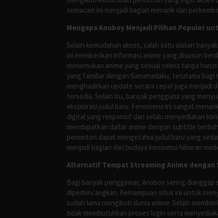
semacam ini menjadi bagian menarik dari perkemba
Mengapa Anoboy Menjadi Pilihan Populer un
Selain kemudahan akses, salah satu alasan banyak
ini memberikan informasi anime yang disusun berd
menemukan anime yang sesuai selera tanpa harus
yang familiar dengan Samehadaku, terutama bagi 
menghadirkan update secara cepat juga menjadi da
tersedia. Selain itu, banyak pengguna yang me
eksplorasi judul baru. Fenomena ini sangat mena
digital yang responsif dan selalu menyediakan ko
mendapatkan daftar anime dengan subtitle berbah
penonton dapat mengetahui judul baru yang sedan
menjadi bagian dari budaya konsumsi hiburan mod
Alternatif Tempat Streaming Anime dengan S
Bagi banyak penggemar, Anoboy sering dianggap s
diperbincangkan. Kemampuan situs ini untuk meny
sudah lama mengikuti dunia anime. Selain membe
tidak membutuhkan proses login serta menyediakan