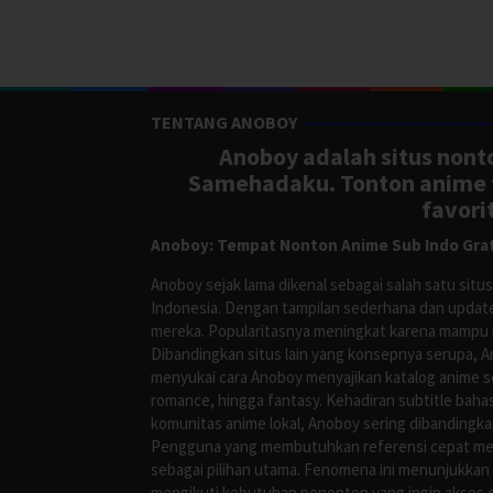
TENTANG ANOBOY
Anoboy adalah situs nonto
Samehadaku. Tonton anime te
favori
Anoboy: Tempat Nonton Anime Sub Indo Grat
Anoboy sejak lama dikenal sebagai salah satu si
Indonesia. Dengan tampilan sederhana dan update
mereka. Popularitasnya meningkat karena mampu me
Dibandingkan situs lain yang konsepnya serupa, 
menyukai cara Anoboy menyajikan katalog anime s
romance, hingga fantasy. Kehadiran subtitle bah
komunitas anime lokal, Anoboy sering dibandingka
Pengguna yang membutuhkan referensi cepat meng
sebagai pilihan utama. Fenomena ini menunjukkan
mengikuti kebutuhan penonton yang ingin akses ce