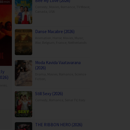
Bee My Love (2026)
88 min
Comedy
,
Movies
,
Romance
,
TV Movie
,
Canada
,
USA
Danse Macabre (2026)
Animation
,
Horror
,
Movies
,
Music
,
War
,
Belgium
,
France
,
Netherlands
Moda Kavida Vaatavarana
(2026)
tly
Drama
,
Movies
,
Romance
,
Science
2026)
Fiction
,
vies
,
Still Sexy (2026)
Comedy
,
Romance
,
Serial TV
,
Italy
us
THE RIBBON HERO (2026)