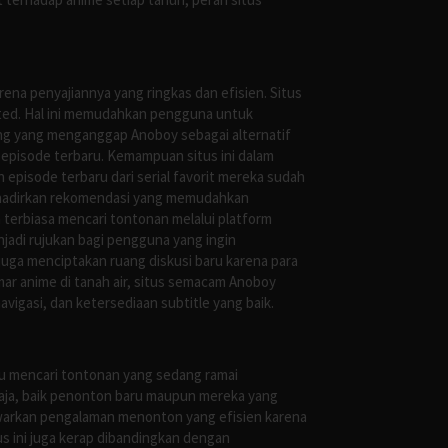
ena penyajiannya yang ringkas dan efisien. Situs
leted. Hal ini memudahkan pengguna untuk
ng yang menganggap Anoboy sebagai alternatif
episode terbaru. Kemampuan situs ini dalam
episode terbaru dari serial favorit mereka sudah
ghadirkan rekomendasi yang memudahkan
terbiasa mencari tontonan melalui platform
jadi rujukan bagi pengguna yang ingin
uga menciptakan ruang diskusi baru karena para
r anime di tanah air, situs semacam Anoboy
gasi, dan ketersediaan subtitle yang baik.
au mencari tontonan yang sedang ramai
saja, baik penonton baru maupun mereka yang
awarkan pengalaman menonton yang efisien karena
us ini juga kerap dibandingkan dengan