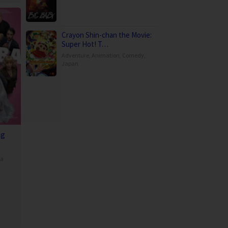
Crayon Shin-chan the Movie:
Super Hot! T…
Adventure
,
Animation
,
Comedy
,
Japan
ng
pa
i