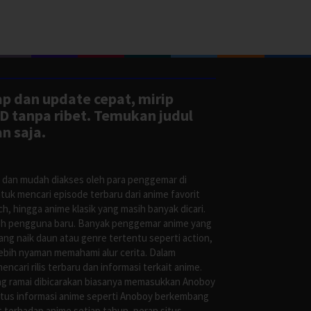
ap dan update cepat, mirip
D tanpa ribet. Temukan judul
n saja.
s dan mudah diakses oleh para penggemar di
uk mencari episode terbaru dari anime favorit
, hingga anime klasik yang masih banyak dicari.
oleh pengguna baru. Banyak penggemar anime yang
g naik daun atau genre tertentu seperti action,
ebih nyaman memahami alur cerita. Dalam
ari rilis terbaru dan informasi terkait anime.
ng ramai dibicarakan biasanya memasukkan Anoboy
situs informasi anime seperti Anoboy berkembang
 terhadap anime setiap tahun, peran situs