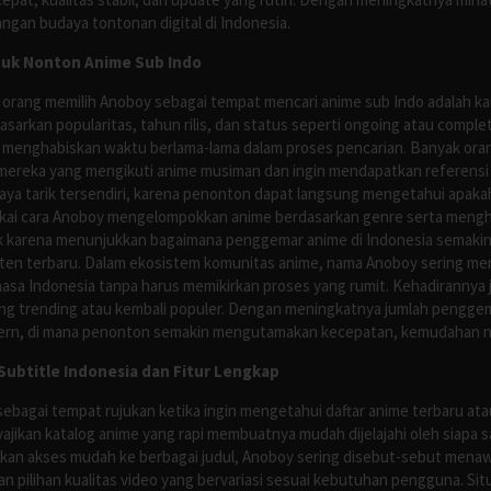
ngan budaya tontonan digital di Indonesia.
tuk Nonton Anime Sub Indo
 orang memilih Anoboy sebagai tempat mencari anime sub Indo adalah kar
asarkan popularitas, tahun rilis, dan status seperti ongoing atau comp
 menghabiskan waktu berlama-lama dalam proses pencarian. Banyak ora
mereka yang mengikuti anime musiman dan ingin mendapatkan referensi 
ya tarik tersendiri, karena penonton dapat langsung mengetahui apakah 
nyukai cara Anoboy mengelompokkan anime berdasarkan genre serta men
rik karena menunjukkan bagaimana penggemar anime di Indonesia semakin 
nten terbaru. Dalam ekosistem komunitas anime, nama Anoboy sering men
asa Indonesia tanpa harus memikirkan proses yang rumit. Kehadirannya j
g trending atau kembali populer. Dengan meningkatnya jumlah penggema
ern, di mana penonton semakin mengutamakan kecepatan, kemudahan navi
ubtitle Indonesia dan Fitur Lengkap
ebagai tempat rujukan ketika ingin mengetahui daftar anime terbaru at
ajikan katalog anime yang rapi membuatnya mudah dijelajahi oleh siapa 
rikan akses mudah ke berbagai judul, Anoboy sering disebut-sebut men
 pilihan kualitas video yang bervariasi sesuai kebutuhan pengguna. Sit