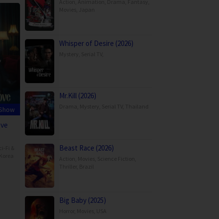
Action
,
Animation
,
Drama
,
Fantasy
,
Movies
,
Japan
Whisper of Desire (2026)
Mystery
,
Serial TV
,
Mr.Kill (2026)
Drama
,
Mystery
,
Serial TV
,
Thailand
 Show
ove
Beast Race (2026)
ci-Fi &
Korea
Action
,
Movies
,
Science Fiction
,
Thriller
,
Brazil
ng
Big Baby (2025)
Horror
,
Movies
,
USA