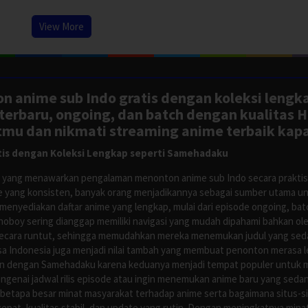
View More
n anime sub Indo gratis dengan koleksi lengk
rbaru, ongoing, dan batch dengan kualitas H
tmu dan nikmati streaming anime terbaik kapa
is dengan Koleksi Lengkap seperti Samehadaku
tus yang menawarkan pengalaman menonton anime sub Indo secara prakti
 yang konsisten, banyak orang menjadikannya sebagai sumber utama unt
nyediakan daftar anime yang lengkap, mulai dari episode ongoing, batch
Anoboy sering dianggap memiliki navigasi yang mudah dipahami bahkan 
ecara runtut, sehingga memudahkan mereka menemukan judul yang sedan
asa Indonesia juga menjadi nilai tambah yang membuat penonton merasa l
n dengan Samehadaku karena keduanya menjadi tempat populer untuk menc
enai jadwal rilis episode atau ingin menemukan anime baru yang seda
 betapa besar minat masyarakat terhadap anime serta bagaimana situs-
pat, kualitas stabil, dan update yang rutin. Dengan meningkatnya minat