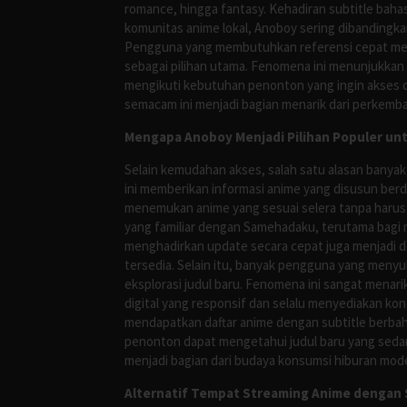
romance, hingga fantasy. Kehadiran subtitle bah
komunitas anime lokal, Anoboy sering dibandingka
Pengguna yang membutuhkan referensi cepat meng
sebagai pilihan utama. Fenomena ini menunjukkan
mengikuti kebutuhan penonton yang ingin akses ce
semacam ini menjadi bagian menarik dari perkemba
Mengapa Anoboy Menjadi Pilihan Populer un
Selain kemudahan akses, salah satu alasan banyak
ini memberikan informasi anime yang disusun berd
menemukan anime yang sesuai selera tanpa harus
yang familiar dengan Samehadaku, terutama bagi 
menghadirkan update secara cepat juga menjadi da
tersedia. Selain itu, banyak pengguna yang me
eksplorasi judul baru. Fenomena ini sangat mena
digital yang responsif dan selalu menyediakan ko
mendapatkan daftar anime dengan subtitle berbah
penonton dapat mengetahui judul baru yang sedan
menjadi bagian dari budaya konsumsi hiburan mod
Alternatif Tempat Streaming Anime dengan S