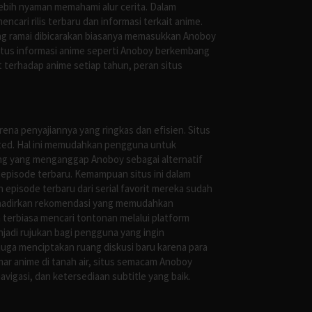
ebih nyaman memahami alur cerita. Dalam
ari rilis terbaru dan informasi terkait anime.
ng ramai dibicarakan biasanya memasukkan Anoboy
situs informasi anime seperti Anoboy berkembang
 terhadap anime setiap tahun, peran situs
ena penyajiannya yang ringkas dan efisien. Situs
leted. Hal ini memudahkan pengguna untuk
ng yang menganggap Anoboy sebagai alternatif
episode terbaru. Kemampuan situs ini dalam
episode terbaru dari serial favorit mereka sudah
ghadirkan rekomendasi yang memudahkan
terbiasa mencari tontonan melalui platform
jadi rujukan bagi pengguna yang ingin
uga menciptakan ruang diskusi baru karena para
r anime di tanah air, situs semacam Anoboy
gasi, dan ketersediaan subtitle yang baik.