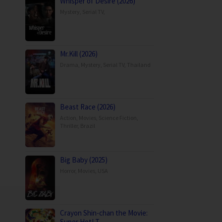
Whisper of Desire (2026)
Mystery
,
Serial TV
,
Mr.Kill (2026)
Drama
,
Mystery
,
Serial TV
,
Thailand
Beast Race (2026)
Action
,
Movies
,
Science Fiction
,
Thriller
,
Brazil
Big Baby (2025)
Horror
,
Movies
,
USA
Crayon Shin-chan the Movie:
Super Hot! T…