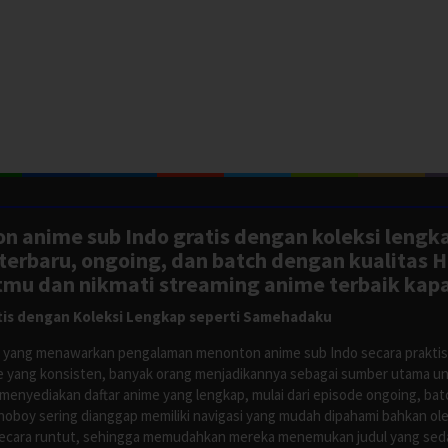
n anime sub Indo gratis dengan koleksi lengk
rbaru, ongoing, dan batch dengan kualitas H
tmu dan nikmati streaming anime terbaik kapa
is dengan Koleksi Lengkap seperti Samehadaku
tus yang menawarkan pengalaman menonton anime sub Indo secara prakti
 yang konsisten, banyak orang menjadikannya sebagai sumber utama unt
nyediakan daftar anime yang lengkap, mulai dari episode ongoing, batch
Anoboy sering dianggap memiliki navigasi yang mudah dipahami bahkan 
ecara runtut, sehingga memudahkan mereka menemukan judul yang sedan