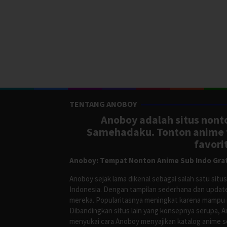
TENTANG ANOBOY
Anoboy adalah situs nonto
Samehadaku. Tonton anime te
favori
Anoboy: Tempat Nonton Anime Sub Indo Grat
Anoboy sejak lama dikenal sebagai salah satu si
Indonesia. Dengan tampilan sederhana dan update
mereka. Popularitasnya meningkat karena mampu me
Dibandingkan situs lain yang konsepnya serupa, 
menyukai cara Anoboy menyajikan katalog anime s