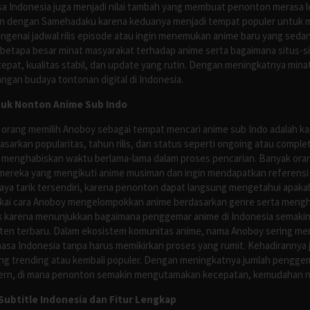
asa Indonesia juga menjadi nilai tambah yang membuat penonton merasa l
n dengan Samehadaku karena keduanya menjadi tempat populer untuk menc
enai jadwal rilis episode atau ingin menemukan anime baru yang seda
 betapa besar minat masyarakat terhadap anime serta bagaimana situs-
pat, kualitas stabil, dan update yang rutin. Dengan meningkatnya minat
ngan budaya tontonan digital di Indonesia.
tuk Nonton Anime Sub Indo
 orang memilih Anoboy sebagai tempat mencari anime sub Indo adalah kar
asarkan popularitas, tahun rilis, dan status seperti ongoing atau comp
 menghabiskan waktu berlama-lama dalam proses pencarian. Banyak ora
mereka yang mengikuti anime musiman dan ingin mendapatkan referensi 
ya tarik tersendiri, karena penonton dapat langsung mengetahui apakah 
nyukai cara Anoboy mengelompokkan anime berdasarkan genre serta men
rik karena menunjukkan bagaimana penggemar anime di Indonesia semakin 
nten terbaru. Dalam ekosistem komunitas anime, nama Anoboy sering men
asa Indonesia tanpa harus memikirkan proses yang rumit. Kehadirannya j
g trending atau kembali populer. Dengan meningkatnya jumlah penggema
ern, di mana penonton semakin mengutamakan kecepatan, kemudahan navi
ubtitle Indonesia dan Fitur Lengkap