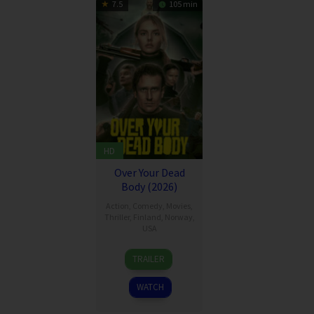
7.5
105 min
HD
Over Your Dead
Body (2026)
Action
,
Comedy
,
Movies
,
Thriller
,
Finland
,
Norway
,
USA
24
Jorma
TRAILER
Apr
Taccone
2026
WATCH