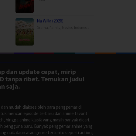
Na Willa (2026)
Drama
,
Family
,
Movies
,
Indonesia
ap dan update cepat, mirip
D tanpa ribet. Temukan judul
n saja.
s dan mudah diakses oleh para penggemar di
uk mencari episode terbaru dari anime favorit
, hingga anime klasik yang masih banyak dicari.
oleh pengguna baru. Banyak penggemar anime yang
g naik daun atau genre tertentu seperti action,