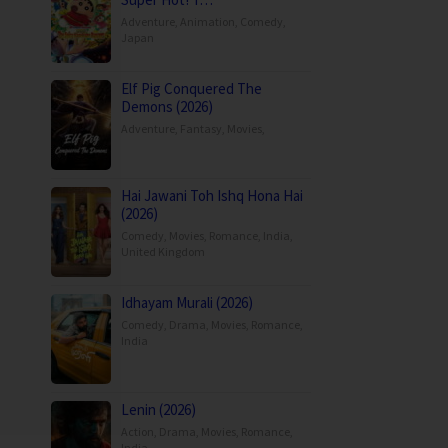
Adventure
,
Animation
,
Comedy
,
Japan
Elf Pig Conquered The
Demons (2026)
Adventure
,
Fantasy
,
Movies
,
Hai Jawani Toh Ishq Hona Hai
(2026)
Comedy
,
Movies
,
Romance
,
India
,
United Kingdom
Idhayam Murali (2026)
Comedy
,
Drama
,
Movies
,
Romance
,
India
Lenin (2026)
Action
,
Drama
,
Movies
,
Romance
,
India