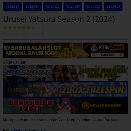
S2 Eps17
S2 Eps18
S2 Eps19
S2 Eps20
S2 Eps22
S2 Eps23
Urusei Yatsura Season 2 (2024)
22
votes, average
6.9
out of 10
Merupakan musim / season ke 2 dari series anime Urusei Yatsura
By:
adminpusatmovie21