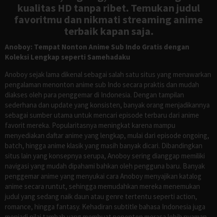
kualitas HD tanpa ribet. Temukan judul
favoritmu dan nikmati streaming anime
terbaik kapan saja.
Anoboy: Tempat Nonton Anime Sub Indo Gratis dengan
Koleksi Lengkap seperti Samehadaku
Anoboy sejak lama dikenal sebagai salah satu situs yang menawarkan
pengalaman menonton anime sub Indo secara praktis dan mudah
diakses oleh para penggemar di Indonesia. Dengan tampilan
sederhana dan update yang konsisten, banyak orang menjadikannya
sebagai sumber utama untuk mencari episode terbaru dari anime
favorit mereka. Popularitasnya meningkat karena mampu
menyediakan daftar anime yang lengkap, mulai dari episode ongoing,
batch, hingga anime klasik yang masih banyak dicari. Dibandingkan
situs lain yang konsepnya serupa, Anoboy sering dianggap memiliki
navigasi yang mudah dipahami bahkan oleh pengguna baru. Banyak
penggemar anime yang menyukai cara Anoboy menyajikan katalog
anime secara runtut, sehingga memudahkan mereka menemukan
judul yang sedang naik daun atau genre tertentu seperti action,
romance, hingga fantasy. Kehadiran subtitle bahasa Indonesia juga
menjadi nilai tambah yang membuat penonton merasa lebih nyaman