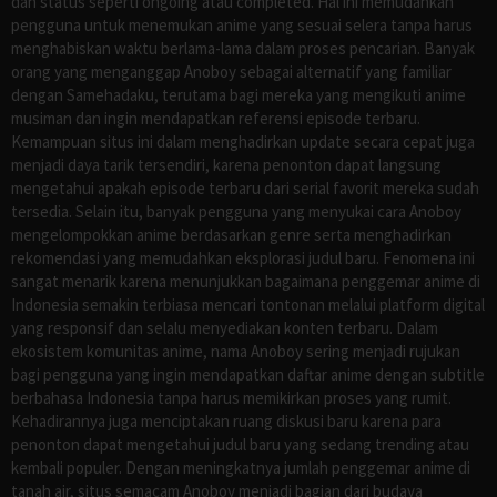
dan status seperti ongoing atau completed. Hal ini memudahkan
pengguna untuk menemukan anime yang sesuai selera tanpa harus
menghabiskan waktu berlama-lama dalam proses pencarian. Banyak
orang yang menganggap Anoboy sebagai alternatif yang familiar
dengan Samehadaku, terutama bagi mereka yang mengikuti anime
musiman dan ingin mendapatkan referensi episode terbaru.
Kemampuan situs ini dalam menghadirkan update secara cepat juga
menjadi daya tarik tersendiri, karena penonton dapat langsung
mengetahui apakah episode terbaru dari serial favorit mereka sudah
tersedia. Selain itu, banyak pengguna yang menyukai cara Anoboy
mengelompokkan anime berdasarkan genre serta menghadirkan
rekomendasi yang memudahkan eksplorasi judul baru. Fenomena ini
sangat menarik karena menunjukkan bagaimana penggemar anime di
Indonesia semakin terbiasa mencari tontonan melalui platform digital
yang responsif dan selalu menyediakan konten terbaru. Dalam
ekosistem komunitas anime, nama Anoboy sering menjadi rujukan
bagi pengguna yang ingin mendapatkan daftar anime dengan subtitle
berbahasa Indonesia tanpa harus memikirkan proses yang rumit.
Kehadirannya juga menciptakan ruang diskusi baru karena para
penonton dapat mengetahui judul baru yang sedang trending atau
kembali populer. Dengan meningkatnya jumlah penggemar anime di
tanah air, situs semacam Anoboy menjadi bagian dari budaya