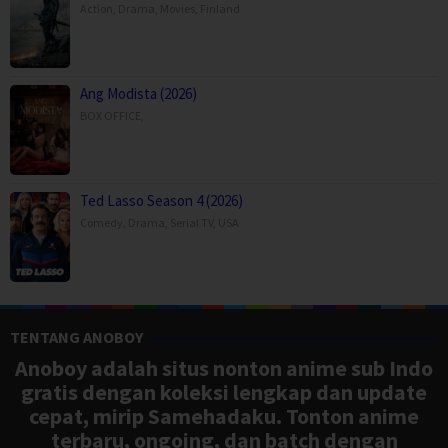
Action
,
Drama
,
Movies
,
Finland
Ang Modista (2026)
BOX OFFICE
,
Ted Lasso Season 4 (2026)
Comedy
,
Drama
,
Serial TV
,
USA
TENTANG ANOBOY
Anoboy adalah situs nonton anime sub Indo
gratis dengan koleksi lengkap dan update
cepat, mirip Samehadaku. Tonton anime
terbaru, ongoing, dan batch dengan