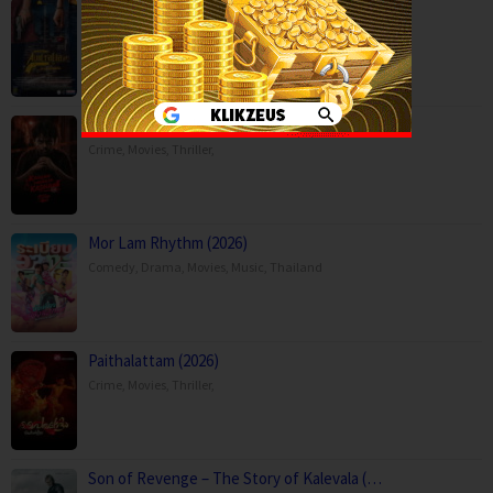
Anaganaga Australia Lo (2025)
Crime
,
Movies
,
Mystery
,
Thriller
,
Kaalam paranja kadha (2026)
Crime
,
Movies
,
Thriller
,
Mor Lam Rhythm (2026)
Comedy
,
Drama
,
Movies
,
Music
,
Thailand
Paithalattam (2026)
Crime
,
Movies
,
Thriller
,
Son of Revenge – The Story of Kalevala (…