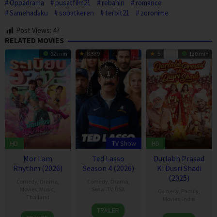
Oppadrama
pusatfilm21
rebahin
romance
Samehadaku
sobatkeren
terbit21
zoronime
Post Views:
47
RELATED MOVIES
92 min
8.339
5
130 min
Eps:
1
HD
TV Show
HD
Mor Lam
Ted Lasso
Durlabh Prasad
Rhythm (2026)
Season 4 (2026)
Ki Dusri Shadi
(2025)
Comedy
,
Drama
,
Comedy
,
Drama
,
Movies
,
Music
,
Serial TV
,
USA
Comedy
,
Family
,
Thailand
Movies
,
India
14
Jason
TRAILER
19
Thananat
19
Siddhant
Aug
Sudeikis