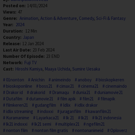
Posted on:
14/01/2024
Views:
47
Genre:
Animation
,
Action & Adventure
,
Comedy
,
Sci-Fi & Fantasy
Year:
2024
Duration:
12 Min
Country:
Japan
Release:
12 Jan 2024
Last Air Date:
23 Feb 2024
Number Of Episode:
23 END
Network:
Fuji TV
Cast:
Hiroshi Kamiya
,
Maaya Uchida
,
Sumire Uesaka
01nonton
Anichin
animeindo
anoboy
bioskopkeren
bioskoponline
boss21
cimax21
cinema21
cinemaindo
Drakor id
drakorid
Dramaqu
dunia21
duniamovie21
Dutafilm
dutamovie21
film apik
film21
filmapik
filmkeren21
gudangfilm
Idlix
idlix drakor
idlix streaming
indoxxi
juraganfilm
kawanfilm21
Kuramanime
Layarkaca21
lk 21
lk21
lk21 indonesia
lk21 indoxxi
lk21 semi
multiplex21
ngefilm21
nonton film
nonton film gratis
nontonanimeid
Oploverz