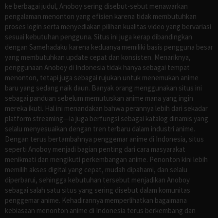
ke berbagai judul, Anoboy sering disebut-sebut menawarkan
pengalaman menonton yang efisien karena tidak membutuhkan
proses login serta menyediakan pilihan kualitas video yang bervariasi
sesuai kebutuhan pengguna. Situs ini juga kerap dibandingkan
dengan Samehadaku karena keduanya memiliki basis pengguna besar
yang membutuhkan update cepat dan konsisten. Menariknya,
penggunaan Anoboy di Indonesia tidak hanya sebagai tempat
menonton, tetapi juga sebagai rujukan untuk menemukan anime
baru yang sedang naik daun. Banyak orang menggunakan situs ini
sebagai panduan sebelum memutuskan anime mana yang ingin
mereka ikuti. Hal ini menandakan bahwa perannya lebih dari sekadar
platform streaming—ia juga berfungsi sebagai katalog dinamis yang
selalu menyesuaikan dengan tren terbaru dalam industri anime.
Dengan terus bertambahnya penggemar anime di Indonesia, situs
seperti Anoboy menjadi bagian penting dari cara masyarakat
menikmati dan mengikuti perkembangan anime. Penonton kini lebih
memilih akses digital yang cepat, mudah dipahami, dan selalu
diperbarui, sehingga kebutuhan tersebut menjadikan Anoboy
sebagai salah satu situs yang sering disebut dalam komunitas
penggemar anime. Kehadirannya memperlihatkan bagaimana
kebiasaan menonton anime di Indonesia terus berkembang dan