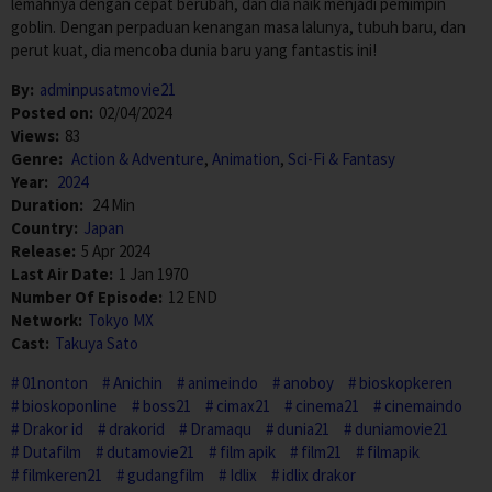
lemahnya dengan cepat berubah, dan dia naik menjadi pemimpin
goblin. Dengan perpaduan kenangan masa lalunya, tubuh baru, dan
perut kuat, dia mencoba dunia baru yang fantastis ini!
By:
adminpusatmovie21
Posted on:
02/04/2024
Views:
83
Genre:
Action & Adventure
,
Animation
,
Sci-Fi & Fantasy
Year:
2024
Duration:
24 Min
Country:
Japan
Release:
5 Apr 2024
Last Air Date:
1 Jan 1970
Number Of Episode:
12 END
Network:
Tokyo MX
Cast:
Takuya Sato
01nonton
Anichin
animeindo
anoboy
bioskopkeren
bioskoponline
boss21
cimax21
cinema21
cinemaindo
Drakor id
drakorid
Dramaqu
dunia21
duniamovie21
Dutafilm
dutamovie21
film apik
film21
filmapik
filmkeren21
gudangfilm
Idlix
idlix drakor