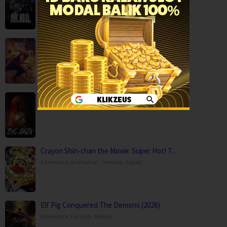
Beast Race (2026)
Action
,
Movies
,
Science Fiction
,
Thriller
,
Brazil
Big Baby (2025)
Horror
,
Movies
,
USA
Crayon Shin-chan the Movie: Super Hot! T…
Adventure
,
Animation
,
Comedy
,
Japan
Elf Pig Conquered The Demons (2026)
Adventure
,
Fantasy
,
Movies
,