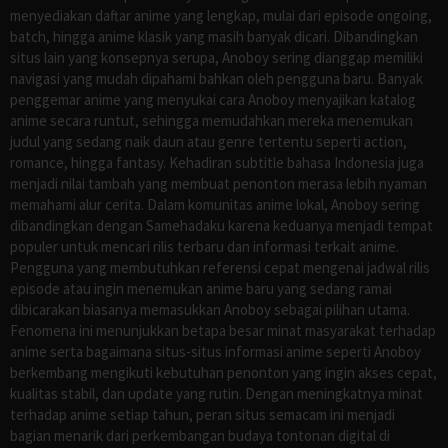
menyediakan daftar anime yang lengkap, mulai dari episode ongoing,
batch, hingga anime klasik yang masih banyak dicari. Dibandingkan
situs lain yang konsepnya serupa, Anoboy sering dianggap memiliki
navigasi yang mudah dipahami bahkan oleh pengguna baru. Banyak
penggemar anime yang menyukai cara Anoboy menyajikan katalog
anime secara runtut, sehingga memudahkan mereka menemukan
judul yang sedang naik daun atau genre tertentu seperti action,
romance, hingga fantasy. Kehadiran subtitle bahasa Indonesia juga
menjadi nilai tambah yang membuat penonton merasa lebih nyaman
memahami alur cerita. Dalam komunitas anime lokal, Anoboy sering
dibandingkan dengan Samehadaku karena keduanya menjadi tempat
populer untuk mencari rilis terbaru dan informasi terkait anime.
Pengguna yang membutuhkan referensi cepat mengenai jadwal rilis
episode atau ingin menemukan anime baru yang sedang ramai
dibicarakan biasanya memasukkan Anoboy sebagai pilihan utama.
Fenomena ini menunjukkan betapa besar minat masyarakat terhadap
anime serta bagaimana situs-situs informasi anime seperti Anoboy
berkembang mengikuti kebutuhan penonton yang ingin akses cepat,
kualitas stabil, dan update yang rutin. Dengan meningkatnya minat
terhadap anime setiap tahun, peran situs semacam ini menjadi
bagian menarik dari perkembangan budaya tontonan digital di