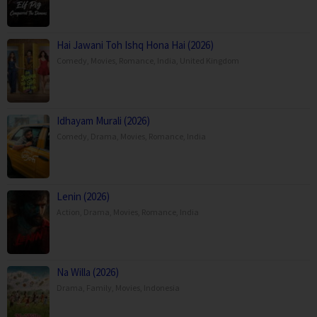
Hai Jawani Toh Ishq Hona Hai (2026)
Comedy
,
Movies
,
Romance
,
India
,
United Kingdom
Idhayam Murali (2026)
Comedy
,
Drama
,
Movies
,
Romance
,
India
Lenin (2026)
Action
,
Drama
,
Movies
,
Romance
,
India
Na Willa (2026)
Drama
,
Family
,
Movies
,
Indonesia