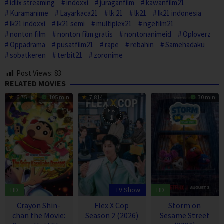
idlix streaming
indoxxi
juraganfilm
kawanfilm21
Kuramanime
Layarkaca21
lk 21
lk21
lk21 indonesia
lk21 indoxxi
lk21 semi
multiplex21
ngefilm21
nonton film
nonton film gratis
nontonanimeid
Oploverz
Oppadrama
pusatfilm21
rape
rebahin
Samehadaku
sobatkeren
terbit21
zoronime
Post Views:
83
RELATED MOVIES
6.75
105 min
7.814
30 min
Eps:
1
HD
TV Show
HD
Crayon Shin-
Flex X Cop
Storm on
chan the Movie:
Season 2 (2026)
Sesame Street