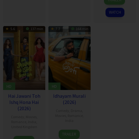
Aug
Hashimoto
2025
WATCH
5.6
137 min
7.7
164 min
HD
HD
Hai Jawani Toh
Idhayam Murali
Ishq Hona Hai
(2026)
(2026)
Comedy
,
Drama
,
Movies
,
Romance
,
Comedy
,
Movies
,
India
Romance
,
India
,
United Kingdom
10
Aakash
TRAILER
4
David
Jul
Baskaran