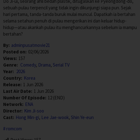
Do Ji-ui, seorang ahli bedah plastik, ditugaskan ke Pyeongdong-do,
sebuah pulau terpencil yang tidak ingin dikunjungi siapa pun. Sejak
hari pertama, tanda-tanda buruk mulai muncul. Dapatkah ia bertahan
selama setahun penuh di pulau mengerikan ini dan keluar hidup-
hidup—atau akankah pulau itu menghancurkannya sebelum ia mampu
bertahan?
By:
adminpusatmovie21
Posted on:
02/06/2026
Views:
157
Genre:
Comedy
,
Drama
,
Serial TV
Year:
2026
Country:
Korea
Release:
1 Jun 2026
Last Air Date:
1 Jun 2026
Number Of Episode:
12 (END)
Network:
ENA
Director:
Kim Ji-soo
Cast:
Hong Min-gi
,
Lee Jae-wook
,
Shin Ye-eun
romcom
Post Views:
157