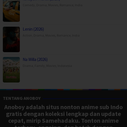
Comedy
,
Drama
,
Movies
,
Romance
,
India
Lenin (2026)
Action
,
Drama
,
Movies
,
Romance
,
India
Na Willa (2026)
Drama
,
Family
,
Movies
,
Indonesia
TENTANG ANOBOY
Anoboy adalah situs nonton anime sub Indo
gratis dengan koleksi lengkap dan update
cepat, mirip Samehadaku. Tonton anime