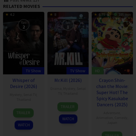
RELATED MOVIES
4.2
8
6.75
105 min
Eps:
Eps:
2
1
TV Show
TV Show
HD
Whisper of
Mr.Kill (2026)
Crayon Shin-
Desire (2026)
chan the Movie:
Drama
,
Mystery
,
Serial
Super Hot! The
TV
,
Thailand
Mystery
,
Serial TV
,
Spicy Kasukabe
Thailand
7
Thitipong
Dancers (2025)
TRAILER
27
Jul
Chaisati
TRAILER
Adventure
,
Apr
2026
Animation
,
Comedy
,
WATCH
2026
Japan
WATCH
8
Masakazu
TRAILER