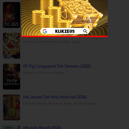
Big Baby (2025)
Horror
,
Movies
,
USA
Crayon Shin-chan the Movie: Super Hot! T…
Adventure
,
Animation
,
Comedy
,
Japan
Elf Pig Conquered The Demons (2026)
Adventure
,
Fantasy
,
Movies
,
Hai Jawani Toh Ishq Hona Hai (2026)
Comedy
,
Movies
,
Romance
,
India
,
United Kingdom
Idhayam Murali (2026)