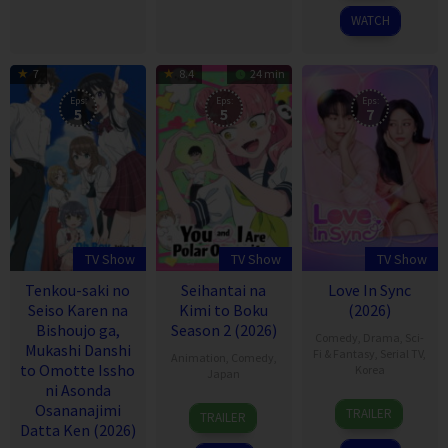
2026
WATCH
7
8.4
24 min
Eps:
Eps:
Eps:
5
5
7
TV Show
TV Show
TV Show
Tenkou-saki no
Seihantai na
Love In Sync
Seiso Karen na
Kimi to Boku
(2026)
Bishoujo ga,
Season 2 (2026)
Comedy
,
Drama
,
Sci-
Mukashi Danshi
Fi & Fantasy
,
Serial TV
,
Animation
,
Comedy
,
to Omotte Issho
Korea
Japan
ni Asonda
4
Jeong
11
Osananajimi
TRAILER
TRAILER
Jul
Yeon
Jan
Datta Ken (2026)
2026