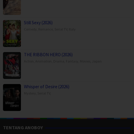
Still Sexy (2026)
Comedy
,
Romance
,
Serial TV
,
Italy
THE RIBBON HERO (2026)
Action
,
Animation
,
Drama
,
Fantasy
,
Movies
,
Japan
Whisper of Desire (2026)
Mystery
,
Serial TV
,
TENTANG ANOBOY