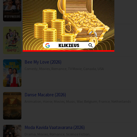
Drama
,
Serial TV
,
USA
Abra-ca-Empty (2026)
Reality
,
Serial TV
,
Korea
Bee My Love (2026)
Comedy
,
Movies
,
Romance
,
TV Movie
,
Canada
,
USA
Danse Macabre (2026)
Animation
,
Horror
,
Movies
,
Music
,
War
,
Belgium
,
France
,
Netherlands
Moda Kavida Vaatavarana (2026)
Drama
,
Movies
,
Romance
,
Science Fiction
,