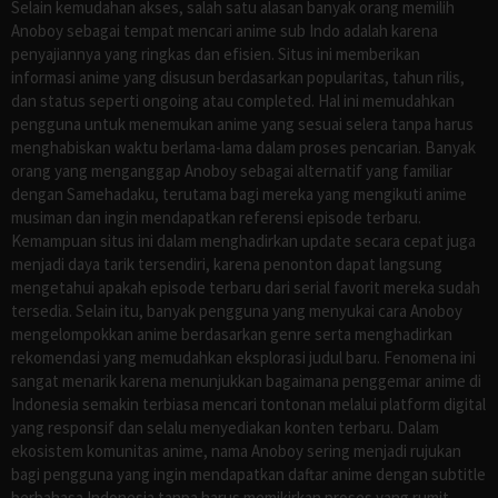
Selain kemudahan akses, salah satu alasan banyak orang memilih
Anoboy sebagai tempat mencari anime sub Indo adalah karena
penyajiannya yang ringkas dan efisien. Situs ini memberikan
informasi anime yang disusun berdasarkan popularitas, tahun rilis,
dan status seperti ongoing atau completed. Hal ini memudahkan
pengguna untuk menemukan anime yang sesuai selera tanpa harus
menghabiskan waktu berlama-lama dalam proses pencarian. Banyak
orang yang menganggap Anoboy sebagai alternatif yang familiar
dengan Samehadaku, terutama bagi mereka yang mengikuti anime
musiman dan ingin mendapatkan referensi episode terbaru.
Kemampuan situs ini dalam menghadirkan update secara cepat juga
menjadi daya tarik tersendiri, karena penonton dapat langsung
mengetahui apakah episode terbaru dari serial favorit mereka sudah
tersedia. Selain itu, banyak pengguna yang menyukai cara Anoboy
mengelompokkan anime berdasarkan genre serta menghadirkan
rekomendasi yang memudahkan eksplorasi judul baru. Fenomena ini
sangat menarik karena menunjukkan bagaimana penggemar anime di
Indonesia semakin terbiasa mencari tontonan melalui platform digital
yang responsif dan selalu menyediakan konten terbaru. Dalam
ekosistem komunitas anime, nama Anoboy sering menjadi rujukan
bagi pengguna yang ingin mendapatkan daftar anime dengan subtitle
berbahasa Indonesia tanpa harus memikirkan proses yang rumit.