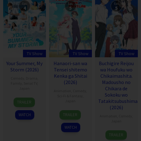
Eps:
Eps:
Eps:
4
5
5
TV Show
TV Show
TV Show
Your Summer, My
Hanaori-san wa
Buchigire Reijou
Storm (2026)
Tensei shitemo
wa Houfuku wo
Kenka ga Shitai
Chikaimashita.
Comedy
,
Drama
,
(2026)
Madousho no
Family
,
Serial TV
,
Chikara de
Japan
Animation
,
Comedy
,
Sokoku wo
Sci-Fi & Fantasy
,
11
Tatakitsubushimas
Japan
TRAILER
Jul
(2026)
12
2026
WATCH
TRAILER
Animation
,
Comedy
,
Jul
Japan
2026
WATCH
6
TRAILER
Jul