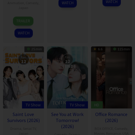
2026
WATCH
WATCH
Animation
,
Comedy
,
Japan
6
TRAILER
Jul
2026
WATCH
25 min
6.6
115 min
Eps:
Eps:
12
12
(END)
(END)
TV Show
TV Show
HD
Saint Love
See You at Work
Office Romance
Survivors (2026)
Tomorrow!
(2026)
(2026)
Drama
,
Serial TV
,
BOX OFFICE
,
Comedy
,
Japan
Movies
,
Romance
,
USA
Comedy
,
Drama
,