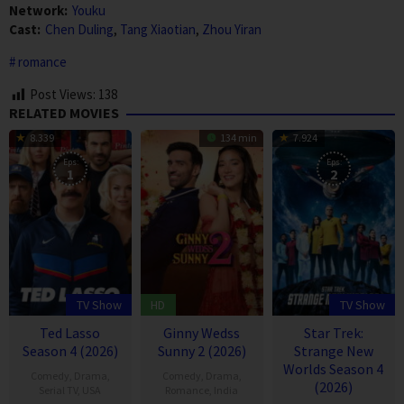
Network:
Youku
Cast:
Chen Duling
,
Tang Xiaotian
,
Zhou Yiran
romance
Post Views:
138
RELATED MOVIES
8.339
134 min
7.924
Eps:
Eps:
1
2
TV Show
HD
TV Show
Ted Lasso
Ginny Wedss
Star Trek:
Season 4 (2026)
Sunny 2 (2026)
Strange New
Worlds Season 4
Comedy
,
Drama
,
Comedy
,
Drama
,
(2026)
Serial TV
,
USA
Romance
,
India