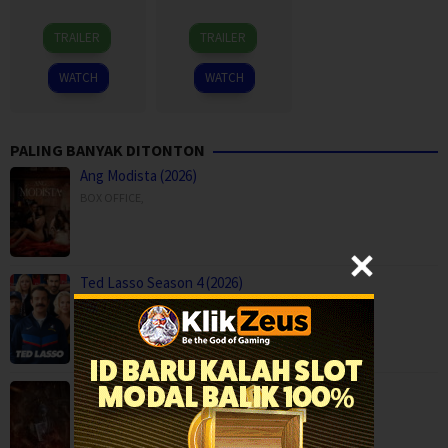
3
송
23
Taylor
TRAILER
TRAILER
Aug
현
Jul
Sheridan
2026
민
2023
WATCH
WATCH
PALING BANYAK DITONTON
Ang Modista (2026)
BOX OFFICE
,
Ted Lasso Season 4 (2026)
Comedy
,
Drama
,
Serial TV
,
USA
Backwood Madness (2025)
Fantasy
,
Horror
,
Movies
,
Finland