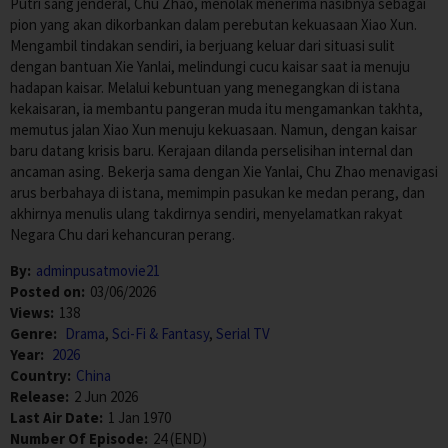
Putri sang jenderal, Chu Zhao, menolak menerima nasibnya sebagai
pion yang akan dikorbankan dalam perebutan kekuasaan Xiao Xun.
Mengambil tindakan sendiri, ia berjuang keluar dari situasi sulit
dengan bantuan Xie Yanlai, melindungi cucu kaisar saat ia menuju
hadapan kaisar. Melalui kebuntuan yang menegangkan di istana
kekaisaran, ia membantu pangeran muda itu mengamankan takhta,
memutus jalan Xiao Xun menuju kekuasaan. Namun, dengan kaisar
baru datang krisis baru. Kerajaan dilanda perselisihan internal dan
ancaman asing. Bekerja sama dengan Xie Yanlai, Chu Zhao menavigasi
arus berbahaya di istana, memimpin pasukan ke medan perang, dan
akhirnya menulis ulang takdirnya sendiri, menyelamatkan rakyat
Negara Chu dari kehancuran perang.
By:
adminpusatmovie21
Posted on:
03/06/2026
Views:
138
Genre:
Drama
,
Sci-Fi & Fantasy
,
Serial TV
Year:
2026
Country:
China
Release:
2 Jun 2026
Last Air Date:
1 Jan 1970
Number Of Episode:
24 (END)