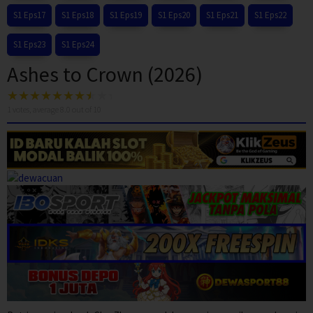
S1 Eps17
S1 Eps18
S1 Eps19
S1 Eps20
S1 Eps21
S1 Eps22
S1 Eps23
S1 Eps24
Ashes to Crown (2026)
1
votes, average
8.0
out of 10