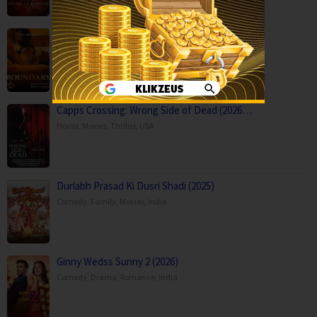
Boundary (2026)
Movies
,
Romance
,
Capps Crossing: Wrong Side of Dead (2026…
Horror
,
Movies
,
Thriller
,
USA
Durlabh Prasad Ki Dusri Shadi (2025)
Comedy
,
Family
,
Movies
,
India
Ginny Wedss Sunny 2 (2026)
Comedy
,
Drama
,
Romance
,
India