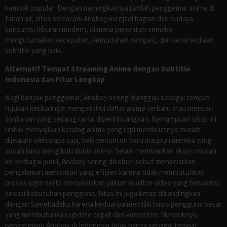
kembali populer. Dengan meningkatnya jumlah penggemar anime di
tanah air, situs semacam Anoboy menjadi bagian dari budaya
konsumsi hiburan modern, di mana penonton semakin
mengutamakan kecepatan, kemudahan navigasi, dan ketersediaan
subtitle yang baik.
Alternatif Tempat Streaming Anime dengan Subtitle
Indonesia dan Fitur Lengkap
Bagi banyak penggemar, Anoboy sering dianggap sebagai tempat
rujukan ketika ingin mengetahui daftar anime terbaru atau mencari
tontonan yang sedang ramai diperbincangkan. Kemampuan situs ini
untuk menyajikan katalog anime yang rapi membuatnya mudah
dijelajahi oleh siapa saja, baik penonton baru maupun mereka yang
sudah lama mengikuti dunia anime. Selain memberikan akses mudah
ke berbagai judul, Anoboy sering disebut-sebut menawarkan
pengalaman menonton yang efisien karena tidak membutuhkan
proses login serta menyediakan pilihan kualitas video yang bervariasi
sesuai kebutuhan pengguna. Situs ini juga kerap dibandingkan
dengan Samehadaku karena keduanya memiliki basis pengguna besar
yang membutuhkan update cepat dan konsisten. Menariknya,
penggunaan Anoboy di Indonesia tidak hanya sebagai tempat