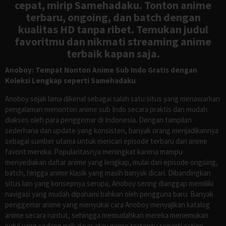
cepat, mirip Samehadaku. Tonton anime
terbaru, ongoing, dan batch dengan
kualitas HD tanpa ribet. Temukan judul
favoritmu dan nikmati streaming anime
terbaik kapan saja.
Anoboy: Tempat Nonton Anime Sub Indo Gratis dengan
Koleksi Lengkap seperti Samehadaku
Anoboy sejak lama dikenal sebagai salah satu situs yang menawarkan
pengalaman menonton anime sub Indo secara praktis dan mudah
diakses oleh para penggemar di Indonesia. Dengan tampilan
sederhana dan update yang konsisten, banyak orang menjadikannya
sebagai sumber utama untuk mencari episode terbaru dari anime
favorit mereka. Popularitasnya meningkat karena mampu
menyediakan daftar anime yang lengkap, mulai dari episode ongoing,
batch, hingga anime klasik yang masih banyak dicari. Dibandingkan
situs lain yang konsepnya serupa, Anoboy sering dianggap memiliki
navigasi yang mudah dipahami bahkan oleh pengguna baru. Banyak
penggemar anime yang menyukai cara Anoboy menyajikan katalog
anime secara runtut, sehingga memudahkan mereka menemukan
judul yang sedang naik daun atau genre tertentu seperti action,