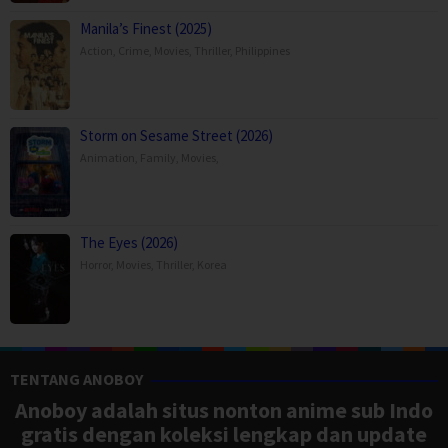
Manila’s Finest (2025)
Action
,
Crime
,
Movies
,
Thriller
,
Philippines
Storm on Sesame Street (2026)
Animation
,
Family
,
Movies
,
The Eyes (2026)
Horror
,
Movies
,
Thriller
,
Korea
TENTANG ANOBOY
Anoboy adalah situs nonton anime sub Indo
gratis dengan koleksi lengkap dan update