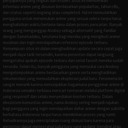
penyajiannya yang ringkas dan efisien. Situs ini memberikan
informasi anime yang disusun berdasarkan popularitas, tahun rilis,
dan status seperti ongoing atau completed. Hal ini memudahkan
pengguna untuk menemukan anime yang sesuai selera tanpa harus
menghabiskan waktu berlama-lama dalam proses pencarian. Banyak
orang yang menganggap Anoboy sebagai alternatif yang familiar
dengan Samehadaku, terutama bagi mereka yang mengikuti anime
musiman dan ingin mendapatkan referensi episode terbaru.
Kemampuan situs ini dalam menghadirkan update secara cepat juga
menjadi daya tarik tersendiri, karena penonton dapat langsung
mengetahui apakah episode terbaru dari serial favorit mereka sudah
tersedia. Selain itu, banyak pengguna yang menyukai cara Anoboy
mengelompokkan anime berdasarkan genre serta menghadirkan
rekomendasi yang memudahkan eksplorasi judul baru. Fenomena ini
sangat menarik karena menunjukkan bagaimana penggemar anime di
Indonesia semakin terbiasa mencari tontonan melalui platform digital
yang responsif dan selalu menyediakan konten terbaru. Dalam
ekosistem komunitas anime, nama Anoboy sering menjadi rujukan
bagi pengguna yang ingin mendapatkan daftar anime dengan subtitle
berbahasa Indonesia tanpa harus memikirkan proses yang rumit.
Kehadirannya juga menciptakan ruang diskusi baru karena para
penonton dapat mengetahui judul baru yang sedang trending atau