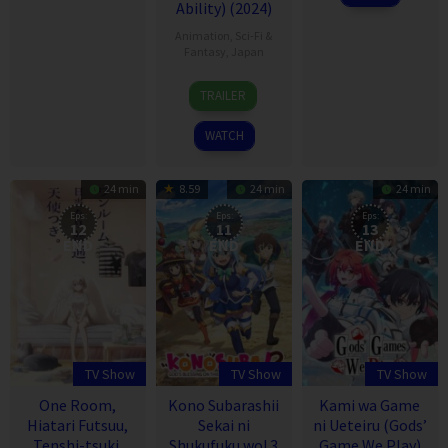
Ability) (2024)
Animation
,
Sci-Fi &
Fantasy
,
Japan
2
TRAILER
Apr
2024
WATCH
24 min
8.59
24 min
24 min
Eps:
Eps:
Eps:
12
11
13
END
END
END
TV Show
TV Show
TV Show
One Room,
Kono Subarashii
Kami wa Game
Hiatari Futsuu,
Sekai ni
ni Ueteiru (Gods’
Tenshi-tsuki.
Shukufuku wo! 3
Game We Play)