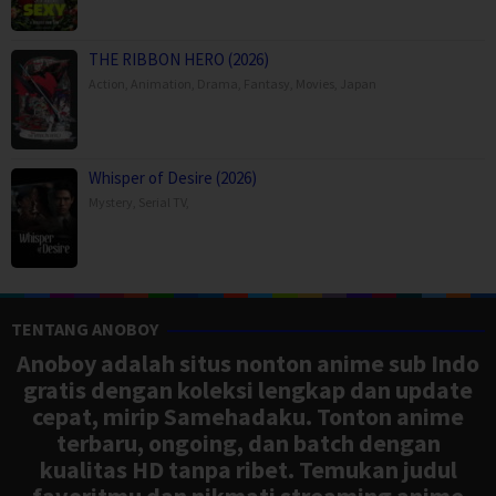
THE RIBBON HERO (2026)
Action
,
Animation
,
Drama
,
Fantasy
,
Movies
,
Japan
Whisper of Desire (2026)
Mystery
,
Serial TV
,
TENTANG ANOBOY
Anoboy adalah situs nonton anime sub Indo
gratis dengan koleksi lengkap dan update
cepat, mirip Samehadaku. Tonton anime
terbaru, ongoing, dan batch dengan
kualitas HD tanpa ribet. Temukan judul