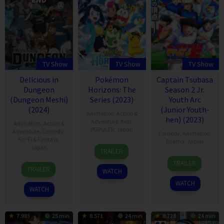
TV Show
TV Show
TV Show
Delicious in
Pokémon
Captain Tsubasa
Dungeon
Horizons: The
Season 2 Jr.
(Dungeon Meshi)
Series (2023)
Youth Arc
(2024)
(Junior Youth-
Animation
,
Action &
hen) (2023)
Adventure
,
Kids
,
Animation
,
Action &
POPULER
,
Japan
Adventure
,
Comedy
,
Comedy
,
Animation
,
Sci-Fi & Fantasy
,
Drama
,
Japan
14
Japan
TRAILER
Apr
1
TRAILER
4
2023
Oct
TRAILER
WATCH
Jan
2023
WATCH
2024
WATCH
7.983
25 min
8.571
24 min
8.728
24 min