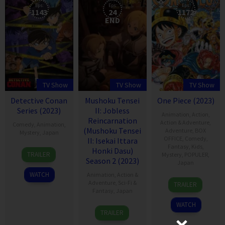
Eps:
Eps:
Eps:
1143
24
1172
END
TV Show
TV Show
TV Show
Detective Conan
Mushoku Tensei
One Piece (2023)
Series (2023)
II: Jobless
Animation
,
Action
,
Reincarnation
Action & Adventure
,
Comedy
,
Animation
,
(Mushoku Tensei
Adventure
,
BOX
Mystery
,
Japan
OFFICE
,
Comedy
,
II: Isekai Ittara
Fantasy
,
Kids
,
8
Honki Dasu)
TRAILER
Mystery
,
POPULER
,
Jan
Season 2 (2023)
Japan
1996
WATCH
Animation
,
Action &
20
Adventure
,
Sci-Fi &
TRAILER
Oct
Fantasy
,
Japan
1999
WATCH
3
TRAILER
Jul