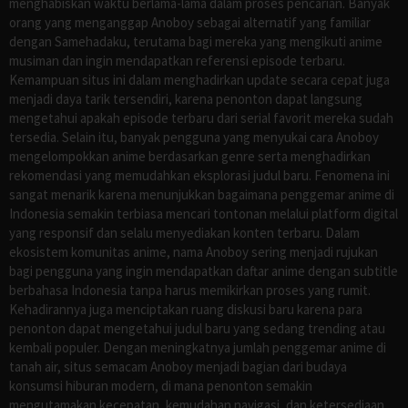
menghabiskan waktu berlama-lama dalam proses pencarian. Banyak
orang yang menganggap Anoboy sebagai alternatif yang familiar
dengan Samehadaku, terutama bagi mereka yang mengikuti anime
musiman dan ingin mendapatkan referensi episode terbaru.
Kemampuan situs ini dalam menghadirkan update secara cepat juga
menjadi daya tarik tersendiri, karena penonton dapat langsung
mengetahui apakah episode terbaru dari serial favorit mereka sudah
tersedia. Selain itu, banyak pengguna yang menyukai cara Anoboy
mengelompokkan anime berdasarkan genre serta menghadirkan
rekomendasi yang memudahkan eksplorasi judul baru. Fenomena ini
sangat menarik karena menunjukkan bagaimana penggemar anime di
Indonesia semakin terbiasa mencari tontonan melalui platform digital
yang responsif dan selalu menyediakan konten terbaru. Dalam
ekosistem komunitas anime, nama Anoboy sering menjadi rujukan
bagi pengguna yang ingin mendapatkan daftar anime dengan subtitle
berbahasa Indonesia tanpa harus memikirkan proses yang rumit.
Kehadirannya juga menciptakan ruang diskusi baru karena para
penonton dapat mengetahui judul baru yang sedang trending atau
kembali populer. Dengan meningkatnya jumlah penggemar anime di
tanah air, situs semacam Anoboy menjadi bagian dari budaya
konsumsi hiburan modern, di mana penonton semakin
mengutamakan kecepatan, kemudahan navigasi, dan ketersediaan