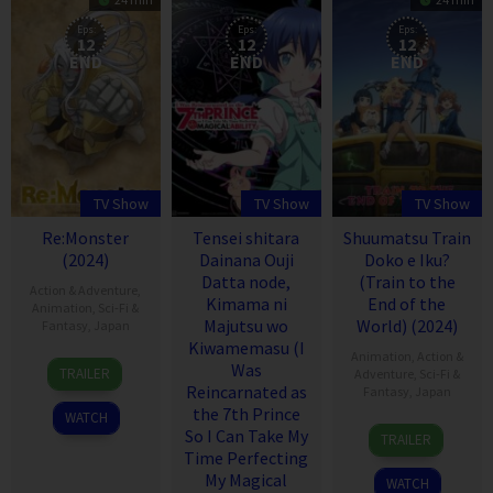
Eps:
Eps:
Eps:
12
12
12
END
END
END
TV Show
TV Show
TV Show
Re:Monster
Tensei shitara
Shuumatsu Train
(2024)
Dainana Ouji
Doko e Iku?
Datta node,
(Train to the
Action & Adventure
,
Kimama ni
End of the
Animation
,
Sci-Fi &
Majutsu wo
World) (2024)
Fantasy
,
Japan
Kiwamemasu (I
Animation
,
Action &
5
Was
TRAILER
Adventure
,
Sci-Fi &
Apr
Reincarnated as
Fantasy
,
Japan
2024
the 7th Prince
WATCH
1
So I Can Take My
TRAILER
Apr
Time Perfecting
2024
My Magical
WATCH