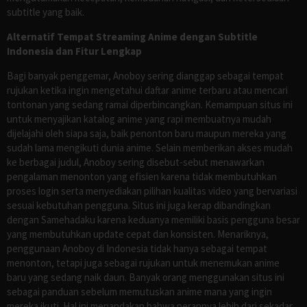
subtitle yang baik.
Alternatif Tempat Streaming Anime dengan Subtitle
Indonesia dan Fitur Lengkap
Bagi banyak penggemar, Anoboy sering dianggap sebagai tempat
rujukan ketika ingin mengetahui daftar anime terbaru atau mencari
tontonan yang sedang ramai diperbincangkan. Kemampuan situs ini
untuk menyajikan katalog anime yang rapi membuatnya mudah
dijelajahi oleh siapa saja, baik penonton baru maupun mereka yang
sudah lama mengikuti dunia anime. Selain memberikan akses mudah
ke berbagai judul, Anoboy sering disebut-sebut menawarkan
pengalaman menonton yang efisien karena tidak membutuhkan
proses login serta menyediakan pilihan kualitas video yang bervariasi
sesuai kebutuhan pengguna. Situs ini juga kerap dibandingkan
dengan Samehadaku karena keduanya memiliki basis pengguna besar
yang membutuhkan update cepat dan konsisten. Menariknya,
penggunaan Anoboy di Indonesia tidak hanya sebagai tempat
menonton, tetapi juga sebagai rujukan untuk menemukan anime
baru yang sedang naik daun. Banyak orang menggunakan situs ini
sebagai panduan sebelum memutuskan anime mana yang ingin
mereka ikuti. Hal ini menandakan bahwa perannya lebih dari sekadar