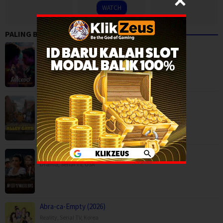
2023
WATCH
PALING BANYAK DITONTON
Salcedo, Leather, and Boogaloo (2026)
Drama
,
Serial TV
,
Ricky Gervais Alley Cats (2026)
Animation
,
Comedy
,
Serial TV
,
United Kingdom
My Life with the Walter Boys Season 3 (2…
Drama
,
Serial TV
,
USA
Abra-ca-Empty (2026)
Reality
,
Serial TV
,
Korea