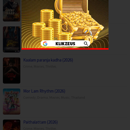
Action
,
Movies
,
Anaganaga Australia Lo (2025)
Crime
,
Movies
,
Mystery
,
Thriller
,
Kaalam paranja kadha (2026)
Crime
,
Movies
,
Thriller
,
Mor Lam Rhythm (2026)
Comedy
,
Drama
,
Movies
,
Music
,
Thailand
Paithalattam (2026)
Crime
,
Movies
,
Thriller
,