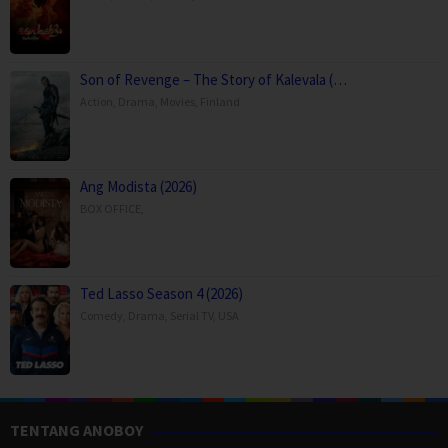
Son of Revenge – The Story of Kalevala (…
Action
,
Drama
,
Movies
,
Finland
Ang Modista (2026)
BOX OFFICE
,
Ted Lasso Season 4 (2026)
Comedy
,
Drama
,
Serial TV
,
USA
TENTANG ANOBOY