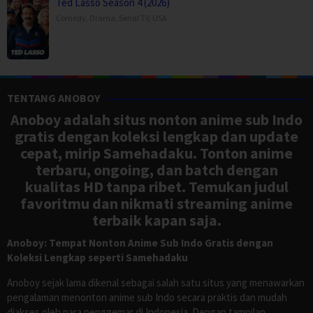
Ted Lasso Season 4 (2026)
Comedy
,
Drama
,
Serial TV
,
USA
TENTANG ANOBOY
Anoboy adalah situs nonton anime sub Indo
gratis dengan koleksi lengkap dan update
cepat, mirip Samehadaku. Tonton anime
terbaru, ongoing, dan batch dengan
kualitas HD tanpa ribet. Temukan judul
favoritmu dan nikmati streaming anime
terbaik kapan saja.
Anoboy: Tempat Nonton Anime Sub Indo Gratis dengan
Koleksi Lengkap seperti Samehadaku
Anoboy sejak lama dikenal sebagai salah satu situs yang menawarkan
pengalaman menonton anime sub Indo secara praktis dan mudah
diakses oleh para penggemar di Indonesia. Dengan tampilan