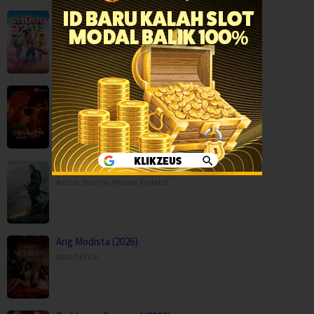
Mor Lam Rhythm (2026)
Comedy
,
Drama
,
Movies
,
Music
,
Thailand
Paithalattam (2026)
Crime
,
Movies
,
Thriller
,
Son of Revenge – The Story of Kalevala (…
Action
,
Drama
,
Movies
,
Finland
Ang Modista (2026)
BOX OFFICE
,