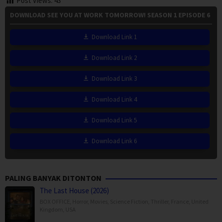
Post Views:
43
DOWNLOAD SEE YOU AT WORK TOMORROW! SEASON 1 EPISODE 6
Download Link 1
Download Link 2
Download Link 3
Download Link 4
Download Link 5
Download Link 6
PALING BANYAK DITONTON
The Last House (2026)
BOX OFFICE
,
Horror
,
Movies
,
Science Fiction
,
Thriller
,
France
,
United
Kingdom
,
USA