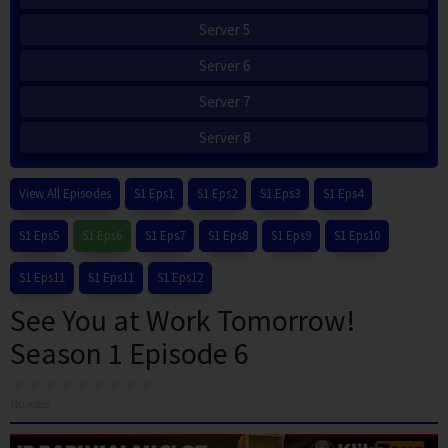
Server 5
Server 6
Server 7
Server 8
View All Episodes
S1 Eps1
S1 Eps2
S1 Eps3
S1 Eps4
S1 Eps5
S1 Eps6
S1 Eps7
S1 Eps8
S1 Eps9
S1 Eps10
S1 Eps11
S1 Eps11
S1 Eps12
See You at Work Tomorrow!
Season 1 Episode 6
No votes