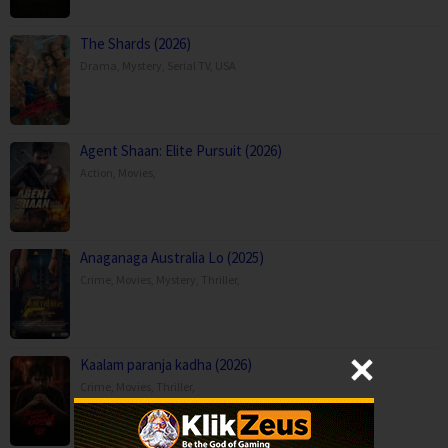
The Shards (2026)
Drama
,
Mystery
,
Serial TV
,
USA
Agent Shaan: Elite Pursuit (2026)
Action
,
Movies
,
Anaganaga Australia Lo (2025)
Crime
,
Movies
,
Mystery
,
Thriller
,
Kaalam paranja kadha (2026)
Crime
,
Movies
,
Thriller
,