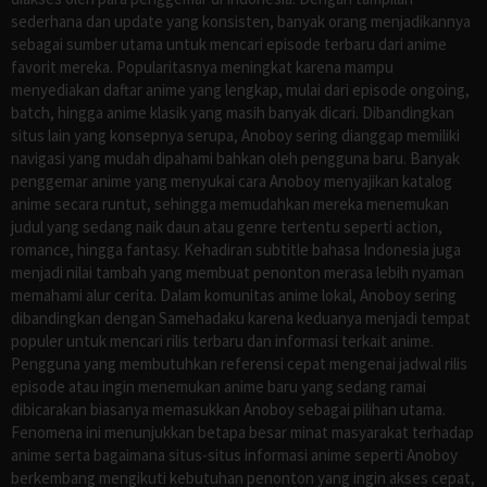
sederhana dan update yang konsisten, banyak orang menjadikannya
sebagai sumber utama untuk mencari episode terbaru dari anime
favorit mereka. Popularitasnya meningkat karena mampu
menyediakan daftar anime yang lengkap, mulai dari episode ongoing,
batch, hingga anime klasik yang masih banyak dicari. Dibandingkan
situs lain yang konsepnya serupa, Anoboy sering dianggap memiliki
navigasi yang mudah dipahami bahkan oleh pengguna baru. Banyak
penggemar anime yang menyukai cara Anoboy menyajikan katalog
anime secara runtut, sehingga memudahkan mereka menemukan
judul yang sedang naik daun atau genre tertentu seperti action,
romance, hingga fantasy. Kehadiran subtitle bahasa Indonesia juga
menjadi nilai tambah yang membuat penonton merasa lebih nyaman
memahami alur cerita. Dalam komunitas anime lokal, Anoboy sering
dibandingkan dengan Samehadaku karena keduanya menjadi tempat
populer untuk mencari rilis terbaru dan informasi terkait anime.
Pengguna yang membutuhkan referensi cepat mengenai jadwal rilis
episode atau ingin menemukan anime baru yang sedang ramai
dibicarakan biasanya memasukkan Anoboy sebagai pilihan utama.
Fenomena ini menunjukkan betapa besar minat masyarakat terhadap
anime serta bagaimana situs-situs informasi anime seperti Anoboy
berkembang mengikuti kebutuhan penonton yang ingin akses cepat,