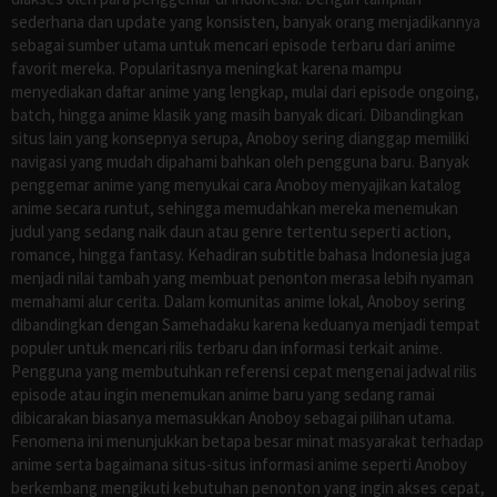
sederhana dan update yang konsisten, banyak orang menjadikannya
sebagai sumber utama untuk mencari episode terbaru dari anime
favorit mereka. Popularitasnya meningkat karena mampu
menyediakan daftar anime yang lengkap, mulai dari episode ongoing,
batch, hingga anime klasik yang masih banyak dicari. Dibandingkan
situs lain yang konsepnya serupa, Anoboy sering dianggap memiliki
navigasi yang mudah dipahami bahkan oleh pengguna baru. Banyak
penggemar anime yang menyukai cara Anoboy menyajikan katalog
anime secara runtut, sehingga memudahkan mereka menemukan
judul yang sedang naik daun atau genre tertentu seperti action,
romance, hingga fantasy. Kehadiran subtitle bahasa Indonesia juga
menjadi nilai tambah yang membuat penonton merasa lebih nyaman
memahami alur cerita. Dalam komunitas anime lokal, Anoboy sering
dibandingkan dengan Samehadaku karena keduanya menjadi tempat
populer untuk mencari rilis terbaru dan informasi terkait anime.
Pengguna yang membutuhkan referensi cepat mengenai jadwal rilis
episode atau ingin menemukan anime baru yang sedang ramai
dibicarakan biasanya memasukkan Anoboy sebagai pilihan utama.
Fenomena ini menunjukkan betapa besar minat masyarakat terhadap
anime serta bagaimana situs-situs informasi anime seperti Anoboy
berkembang mengikuti kebutuhan penonton yang ingin akses cepat,