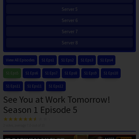
Server 5
Server 6
Server 7
Server 8
View All Episodes
S1 Eps1
S1 Eps2
S1 Eps3
S1 Eps4
S1 Eps5
S1 Eps6
S1 Eps7
S1 Eps8
S1 Eps9
S1 Eps10
S1 Eps11
S1 Eps11
S1 Eps12
See You at Work Tomorrow!
Season 1 Episode 5
2
votes, average
7.0
out of 10