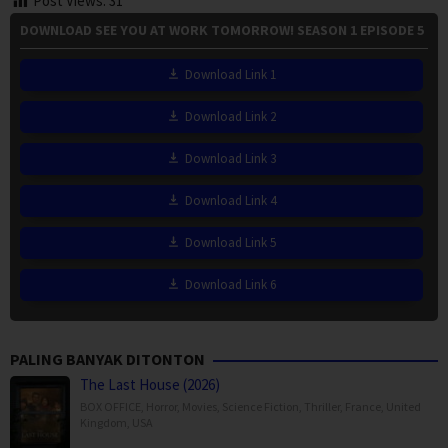
Post Views:
31
DOWNLOAD SEE YOU AT WORK TOMORROW! SEASON 1 EPISODE 5
Download Link 1
Download Link 2
Download Link 3
Download Link 4
Download Link 5
Download Link 6
PALING BANYAK DITONTON
The Last House (2026)
BOX OFFICE
,
Horror
,
Movies
,
Science Fiction
,
Thriller
,
France
,
United
Kingdom
,
USA