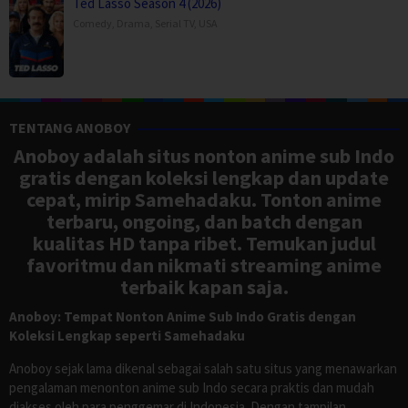
Ted Lasso Season 4 (2026)
Comedy
,
Drama
,
Serial TV
,
USA
TENTANG ANOBOY
Anoboy adalah situs nonton anime sub Indo
gratis dengan koleksi lengkap dan update
cepat, mirip Samehadaku. Tonton anime
terbaru, ongoing, dan batch dengan
kualitas HD tanpa ribet. Temukan judul
favoritmu dan nikmati streaming anime
terbaik kapan saja.
Anoboy: Tempat Nonton Anime Sub Indo Gratis dengan
Koleksi Lengkap seperti Samehadaku
Anoboy sejak lama dikenal sebagai salah satu situs yang menawarkan
pengalaman menonton anime sub Indo secara praktis dan mudah
diakses oleh para penggemar di Indonesia. Dengan tampilan