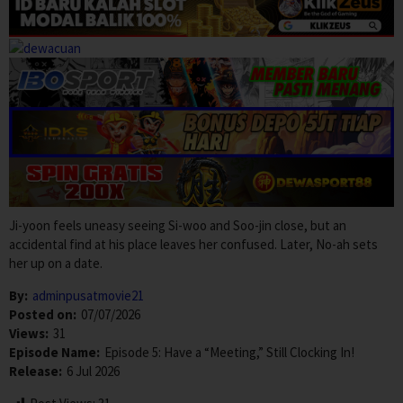
Ji-yoon feels uneasy seeing Si-woo and Soo-jin close, but an
accidental find at his place leaves her confused. Later, No-ah sets
her up on a date.
By:
adminpusatmovie21
Posted on:
07/07/2026
Views:
31
Episode Name:
Episode 5: Have a “Meeting,” Still Clocking In!
Release:
6 Jul 2026