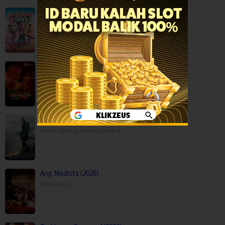
Mor Lam Rhythm (2026)
Comedy
,
Drama
,
Movies
,
Music
,
Thailand
Paithalattam (2026)
Crime
,
Movies
,
Thriller
,
Son of Revenge – The Story of Kalevala (…
Action
,
Drama
,
Movies
,
Finland
Ang Modista (2026)
BOX OFFICE
,