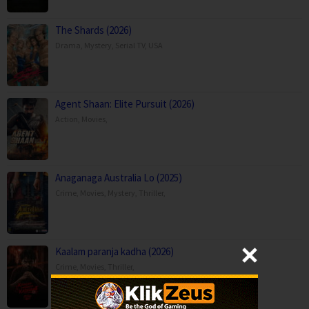
The Shards (2026)
Drama
,
Mystery
,
Serial TV
,
USA
Agent Shaan: Elite Pursuit (2026)
Action
,
Movies
,
Anaganaga Australia Lo (2025)
Crime
,
Movies
,
Mystery
,
Thriller
,
Kaalam paranja kadha (2026)
Crime
,
Movies
,
Thriller
,