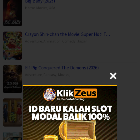
Big Baby (2025)
Horror
,
Movies
,
USA
Crayon Shin-chan the Movie: Super Hot! T…
Adventure
,
Animation
,
Comedy
,
Japan
Elf Pig Conquered The Demons (2026)
Adventure
,
Fantasy
,
Movies
,
Hai Jawani Toh Ishq Hona Hai (2026)
Comedy
,
Movies
,
Romance
,
India
,
United Kingdom
Idhayam Murali (2026)