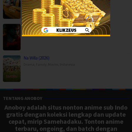
Comedy
,
Drama
,
Movies
,
Romance
,
India
Lenin (2026)
Action
,
Drama
,
Movies
,
Romance
,
India
Na Willa (2026)
Drama
,
Family
,
Movies
,
Indonesia
TENTANG ANOBOY
Anoboy adalah situs nonton anime sub Indo
gratis dengan koleksi lengkap dan update
cepat, mirip Samehadaku. Tonton anime
terbaru, ongoing, dan batch dengan