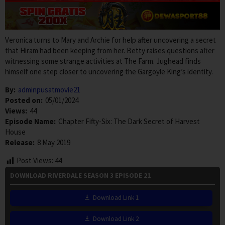
Veronica turns to Mary and Archie for help after uncovering a secret
that Hiram had been keeping from her. Betty raises questions after
witnessing some strange activities at The Farm. Jughead finds
himself one step closer to uncovering the Gargoyle King’s identity.
By:
adminpusatmovie21
Posted on:
05/01/2024
Views:
44
Episode Name:
Chapter Fifty-Six: The Dark Secret of Harvest
House
Release:
8 May 2019
Post Views:
44
DOWNLOAD RIVERDALE SEASON 3 EPISODE 21
Download Link 1
Download Link 2