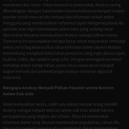
memahami alur cerita. Dalam komunitas anime lokal, Anoboy sering
dibandingkan dengan Samehadaku karena keduanya menjadi tempat
populer untuk mencari rilis terbaru dan informasi terkait anime.
Pengguna yang membutuhkan referensi cepat mengenai jadwal rilis
episode atau ingin menemukan anime baru yang sedang ramai
dibicarakan biasanya memasukkan Anoboy sebagai pilihan utama.
Fenomena ini menunjukkan betapa besar minat masyarakat terhadap
anime serta bagaimana situs-situs informasi anime seperti Anoboy
berkembang mengikuti kebutuhan penonton yang ingin akses cepat,
kualitas stabil, dan update yang rutin. Dengan meningkatnya minat
terhadap anime setiap tahun, peran situs semacam ini menjadi
bagian menarik dari perkembangan budaya tontonan digital di
Indonesia.
Mengapa Anoboy Menjadi Pilihan Populer untuk Nonton
Anime Sub Indo
Selain kemudahan akses, salah satu alasan banyak orang memilih
Anoboy sebagai tempat mencari anime sub Indo adalah karena
penyajiannya yang ringkas dan efisien. Situs ini memberikan
informasi anime yang disusun berdasarkan popularitas, tahun rilis,
dan status seperti ongoing atau completed. Hal ini memudahkan