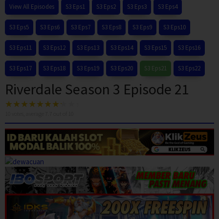
View All Episodes
S3 Eps1
S3 Eps2
S3 Eps3
S3 Eps4
S3 Eps5
S3 Eps6
S3 Eps7
S3 Eps8
S3 Eps9
S3 Eps10
S3 Eps11
S3 Eps12
S3 Eps13
S3 Eps14
S3 Eps15
S3 Eps16
S3 Eps17
S3 Eps18
S3 Eps19
S3 Eps20
S3 Eps21
S3 Eps22
Riverdale Season 3 Episode 21
10
votes, average
7.7
out of 10