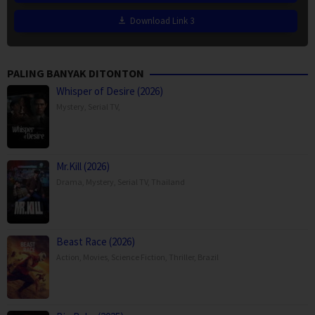
Download Link 3
PALING BANYAK DITONTON
Whisper of Desire (2026)
Mystery
,
Serial TV
,
Mr.Kill (2026)
Drama
,
Mystery
,
Serial TV
,
Thailand
Beast Race (2026)
Action
,
Movies
,
Science Fiction
,
Thriller
,
Brazil