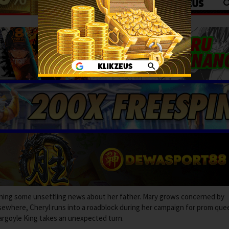
rning some unsettling news about her father. Mary grows concerned by
Elsewhere, Cheryl runs into a roadblock during her campaign for prom que
argoyle King takes an unexpected turn.