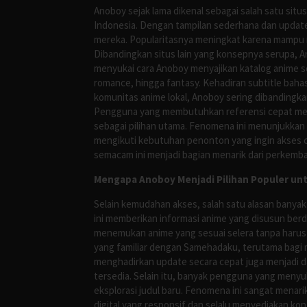
Anoboy sejak lama dikenal sebagai salah satu si
Indonesia. Dengan tampilan sederhana dan update
mereka. Popularitasnya meningkat karena mampu me
Dibandingkan situs lain yang konsepnya serupa, 
menyukai cara Anoboy menyajikan katalog anime s
romance, hingga fantasy. Kehadiran subtitle bah
komunitas anime lokal, Anoboy sering dibandingka
Pengguna yang membutuhkan referensi cepat meng
sebagai pilihan utama. Fenomena ini menunjukkan
mengikuti kebutuhan penonton yang ingin akses ce
semacam ini menjadi bagian menarik dari perkemba
Mengapa Anoboy Menjadi Pilihan Populer un
Selain kemudahan akses, salah satu alasan banyak
ini memberikan informasi anime yang disusun berd
menemukan anime yang sesuai selera tanpa harus
yang familiar dengan Samehadaku, terutama bagi 
menghadirkan update secara cepat juga menjadi da
tersedia. Selain itu, banyak pengguna yang me
eksplorasi judul baru. Fenomena ini sangat mena
digital yang responsif dan selalu menyediakan ko