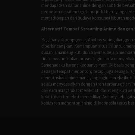
mendapatkan daftar anime dengan subtitle berbah
penonton dapat mengetahui judul baru yang sedan
menjadi bagian dari budaya konsumsi hiburan mod
Alternatif Tempat Streaming Anime dengan S
Bagi banyak penggemar, Anoboy sering dianggap s
diperbincangkan. Kemampuan situs ini untuk meny
sudah lama mengikuti dunia anime. Selain membe
tidak membutuhkan proses login serta menyediakan
Samehadaku karena keduanya memiliki basis peng
sebagai tempat menonton, tetapi juga sebagai r
memutuskan anime mana yang ingin mereka ikuti. H
selalu menyesuaikan dengan tren terbaru dalam i
dari cara masyarakat menikmati dan mengikuti per
kebutuhan tersebut menjadikan Anoboy sebagai s
kebiasaan menonton anime di Indonesia terus be