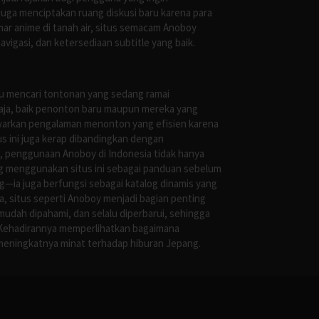
uga menciptakan ruang diskusi baru karena para
r anime di tanah air, situs semacam Anoboy
gasi, dan ketersediaan subtitle yang baik.
au mencari tontonan yang sedang ramai
saja, baik penonton baru maupun mereka yang
awarkan pengalaman menonton yang efisien karena
us ini juga kerap dibandingkan dengan
 penggunaan Anoboy di Indonesia tidak hanya
g menggunakan situs ini sebagai panduan sebelum
g—ia juga berfungsi sebagai katalog dinamis yang
, situs seperti Anoboy menjadi bagian penting
mudah dipahami, dan selalu diperbarui, sehingga
 Kehadirannya memperlihatkan bagaimana
meningkatnya minat terhadap hiburan Jepang.