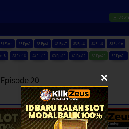
Down
S3 Eps4
S3 Eps5
S3 Eps6
S3 Eps7
S3 Eps8
S3 Eps9
S3 Eps10
ps15
S3 Eps16
S3 Eps17
S3 Eps18
S3 Eps19
S3 Eps20
S3 Eps21
 Episode 20