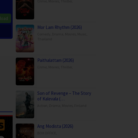
Crime
,
Movies
,
Thriller
,
load
Mor Lam Rhythm (2026)
Comedy
,
Drama
,
Movies
,
Music
,
Thailand
Paithalattam (2026)
Crime
,
Movies
,
Thriller
,
Son of Revenge – The Story
of Kalevala (…
Action
,
Drama
,
Movies
,
Finland
Ang Modista (2026)
BOX OFFICE
,