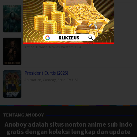
The Deadly Little Mermaid (2026)
Horror
,
Movies
,
United Kingdom
The Isolate Thief (2026)
Action
,
Drama
,
Movies
,
Western
,
USA
President Curtis (2026)
Animation
,
Comedy
,
Serial TV
,
USA
TENTANG ANOBOY
Anoboy adalah situs nonton anime sub Indo
gratis dengan koleksi lengkap dan update