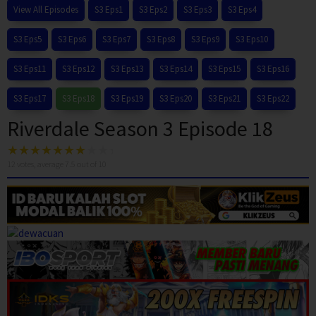
View All Episodes
S3 Eps1
S3 Eps2
S3 Eps3
S3 Eps4
S3 Eps5
S3 Eps6
S3 Eps7
S3 Eps8
S3 Eps9
S3 Eps10
S3 Eps11
S3 Eps12
S3 Eps13
S3 Eps14
S3 Eps15
S3 Eps16
S3 Eps17
S3 Eps18
S3 Eps19
S3 Eps20
S3 Eps21
S3 Eps22
Riverdale Season 3 Episode 18
12
votes, average
7.5
out of 10