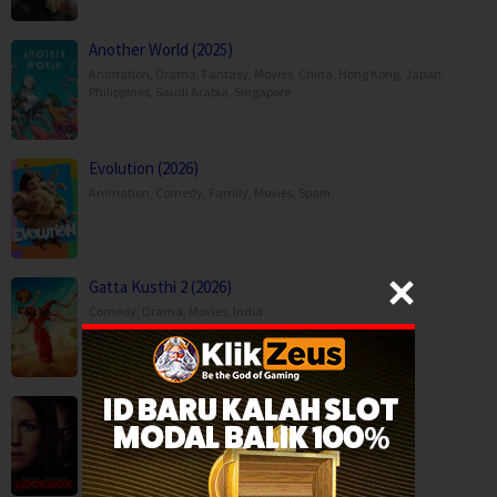
Another World (2025)
Animation
,
Drama
,
Fantasy
,
Movies
,
China
,
Hong Kong
,
Japan
,
Philippines
,
Saudi Arabia
,
Singapore
Evolution (2026)
Animation
,
Comedy
,
Family
,
Movies
,
Spain
Gatta Kusthi 2 (2026)
Comedy
,
Drama
,
Movies
,
India
Lockbox (2026)
Horror
,
Movies
,
Canada
,
United Kingdom
,
USA