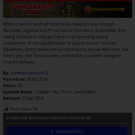
When a tainted batch of fizzle rocks makes its way through
Riverdale, Jughead and FP set out to find who’s responsible. After
asking Veronica to help get him into an upcoming boxing
tournament, Archie quickly learns he may be in over his head.
Elsewhere, Betty makes one last attempt to rescue Alice from The
Farm’s grip, and Toni becomes unsettled by a sudden change in
Cheryl’s behavior.
By:
adminpusatmovie21
Posted on:
05/01/2024
Views:
59
Episode Name:
Chapter Fifty-Three: Jawbreaker
Release:
17 Apr 2019
Post Views:
59
DOWNLOAD RIVERDALE SEASON 3 EPISODE 18
Download Link 1