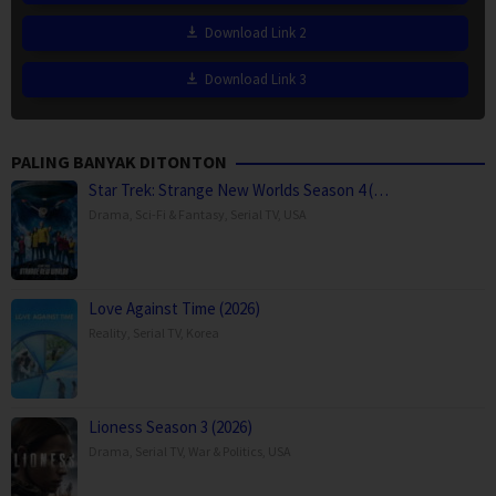
Download Link 2
Download Link 3
PALING BANYAK DITONTON
Star Trek: Strange New Worlds Season 4 (…
Drama
,
Sci-Fi & Fantasy
,
Serial TV
,
USA
Love Against Time (2026)
Reality
,
Serial TV
,
Korea
Lioness Season 3 (2026)
Drama
,
Serial TV
,
War & Politics
,
USA