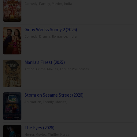
Comedy
,
Family
,
Movies
,
India
Ginny Wedss Sunny 2 (2026)
Comedy
,
Drama
,
Romance
,
India
Manila’s Finest (2025)
Action
,
Crime
,
Movies
,
Thriller
,
Philippines
Storm on Sesame Street (2026)
Animation
,
Family
,
Movies
,
The Eyes (2026)
Horror
,
Movies
,
Thriller
,
Korea