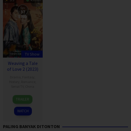
Eps:
37
END
TV Show
Weaving a Tale
of Love 2 (2023)
Drama
,
Fantasy
,
History
,
Romance
,
Serial TV
,
China
04
Chan
TRAILER
Nov
Ka
2023
Lam
,
WATCH
He
Zhen
PALING BANYAK DITONTON
Hua
,