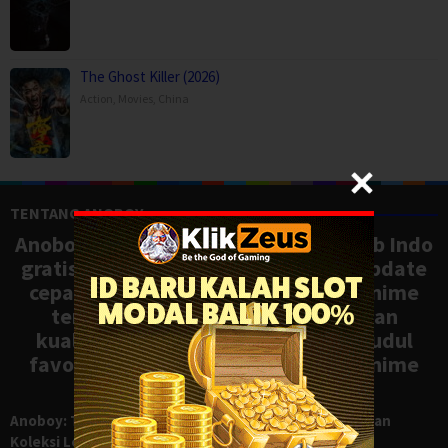
The Ghost Killer (2026)
Action
,
Movies
,
China
TENTANG ANOBOY
Anoboy adalah situs nonton anime sub Indo
gratis dengan koleksi lengkap dan update
cepat, mirip Samehadaku. Tonton anime
terbaru, ongoing, dan batch dengan
kualitas HD tanpa ribet. Temukan judul
favoritmu dan nikmati streaming anime
terbaik kapan saja.
Anoboy: Tempat Nonton Anime Sub Indo Gratis dengan
Koleksi Lengkap seperti Samehadaku