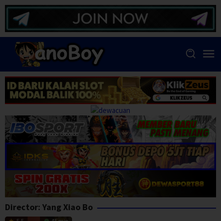
Skip
to
content
Director:
Yang Xiao Bo
5.5
45 min