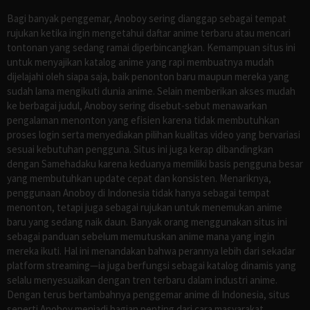
Bagi banyak penggemar, Anoboy sering dianggap sebagai tempat
rujukan ketika ingin mengetahui daftar anime terbaru atau mencari
tontonan yang sedang ramai diperbincangkan. Kemampuan situs ini
untuk menyajikan katalog anime yang rapi membuatnya mudah
dijelajahi oleh siapa saja, baik penonton baru maupun mereka yang
sudah lama mengikuti dunia anime. Selain memberikan akses mudah
ke berbagai judul, Anoboy sering disebut-sebut menawarkan
pengalaman menonton yang efisien karena tidak membutuhkan
proses login serta menyediakan pilihan kualitas video yang bervariasi
sesuai kebutuhan pengguna. Situs ini juga kerap dibandingkan
dengan Samehadaku karena keduanya memiliki basis pengguna besar
yang membutuhkan update cepat dan konsisten. Menariknya,
penggunaan Anoboy di Indonesia tidak hanya sebagai tempat
menonton, tetapi juga sebagai rujukan untuk menemukan anime
baru yang sedang naik daun. Banyak orang menggunakan situs ini
sebagai panduan sebelum memutuskan anime mana yang ingin
mereka ikuti. Hal ini menandakan bahwa perannya lebih dari sekadar
platform streaming—ia juga berfungsi sebagai katalog dinamis yang
selalu menyesuaikan dengan tren terbaru dalam industri anime.
Dengan terus bertambahnya penggemar anime di Indonesia, situs
seperti Anoboy menjadi bagian penting dari cara masyarakat