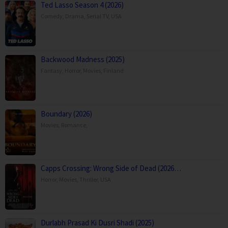
Yang
Ted Lasso Season 4 (2026)
Xiao
Comedy
,
Drama
,
Serial TV
,
USA
Bo
Backwood Madness (2025)
Fantasy
,
Horror
,
Movies
,
Finland
Boundary (2026)
Movies
,
Romance
,
Capps Crossing: Wrong Side of Dead (2026…
Horror
,
Movies
,
Thriller
,
USA
Durlabh Prasad Ki Dusri Shadi (2025)