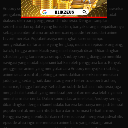
Anoboy sejak lama dikenal sebagai salah satu situs yang menawarkan
pengalaman menonton anime sub Indo secara praktis dan mudah
diakses oleh para penggemar di Indonesia. Dengan tampilan
sederhana dan update yang konsisten, banyak orang menjadikannya
sebagai sumber utama untuk mencari episode terbaru dari anime
favorit mereka. Popularitasnya meningkat karena mampu
menyediakan daftar anime yang lengkap, mulai dari episode ongoing,
batch, hingga anime klasik yang masih banyak dicari. Dibandingkan
situs lain yang konsepnya serupa, Anoboy sering dianggap memiliki
navigasi yang mudah dipahami bahkan oleh pengguna baru. Banyak
penggemar anime yang menyukai cara Anoboy menyajikan katalog
anime secara runtut, sehingga memudahkan mereka menemukan
judul yang sedang naik daun atau genre tertentu seperti action,
romance, hingga fantasy. Kehadiran subtitle bahasa Indonesia juga
menjadi nilai tambah yang membuat penonton merasa lebih nyaman
memahami alur cerita. Dalam komunitas anime lokal, Anoboy sering
dibandingkan dengan Samehadaku karena keduanya menjadi tempat
populer untuk mencari rilis terbaru dan informasi terkait anime.
Pengguna yang membutuhkan referensi cepat mengenai jadwal rilis
episode atau ingin menemukan anime baru yang sedang ramai