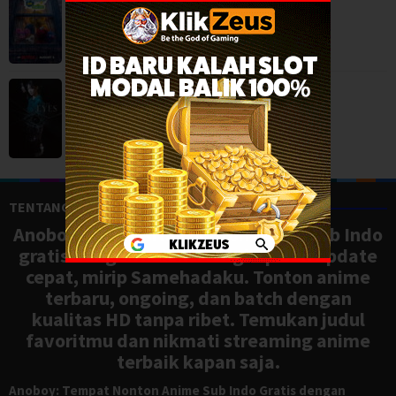
Animation
,
Family
,
Movies
,
The Eyes (2026)
Horror
,
Movies
,
Thriller
,
Korea
TENTANG ANOBOY
Anoboy adalah situs nonton anime sub Indo
gratis dengan koleksi lengkap dan update
cepat, mirip Samehadaku. Tonton anime
terbaru, ongoing, dan batch dengan
kualitas HD tanpa ribet. Temukan judul
favoritmu dan nikmati streaming anime
terbaik kapan saja.
Anoboy: Tempat Nonton Anime Sub Indo Gratis dengan