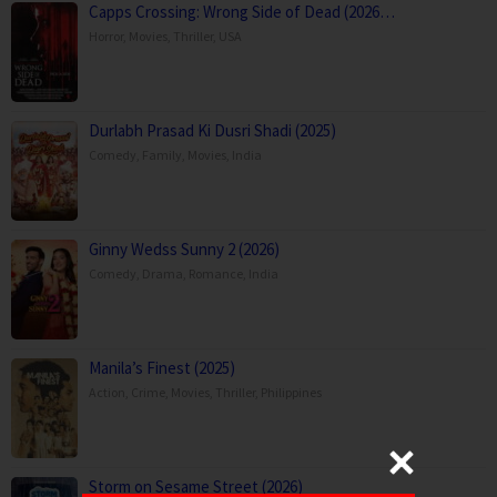
Capps Crossing: Wrong Side of Dead (2026…
Horror
,
Movies
,
Thriller
,
USA
Durlabh Prasad Ki Dusri Shadi (2025)
Comedy
,
Family
,
Movies
,
India
Ginny Wedss Sunny 2 (2026)
Comedy
,
Drama
,
Romance
,
India
Manila’s Finest (2025)
Action
,
Crime
,
Movies
,
Thriller
,
Philippines
Storm on Sesame Street (2026)