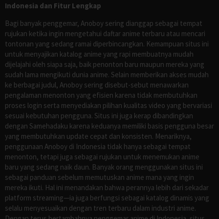
Indonesia dan Fitur Lengkap
Bagi banyak penggemar, Anoboy sering dianggap sebagai tempat
rujukan ketika ingin mengetahui daftar anime terbaru atau mencari
tontonan yang sedang ramai diperbincangkan. Kemampuan situs ini
untuk menyajikan katalog anime yang rapi membuatnya mudah
dijelajahi oleh siapa saja, baik penonton baru maupun mereka yang
sudah lama mengikuti dunia anime. Selain memberikan akses mudah
ke berbagai judul, Anoboy sering disebut-sebut menawarkan
pengalaman menonton yang efisien karena tidak membutuhkan
proses login serta menyediakan pilihan kualitas video yang bervariasi
sesuai kebutuhan pengguna. Situs ini juga kerap dibandingkan
dengan Samehadaku karena keduanya memiliki basis pengguna besar
yang membutuhkan update cepat dan konsisten. Menariknya,
penggunaan Anoboy di Indonesia tidak hanya sebagai tempat
menonton, tetapi juga sebagai rujukan untuk menemukan anime
baru yang sedang naik daun. Banyak orang menggunakan situs ini
sebagai panduan sebelum memutuskan anime mana yang ingin
mereka ikuti. Hal ini menandakan bahwa perannya lebih dari sekadar
platform streaming—ia juga berfungsi sebagai katalog dinamis yang
selalu menyesuaikan dengan tren terbaru dalam industri anime.
Dengan terus bertambahnya penggemar anime di Indonesia, situs