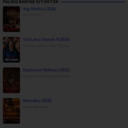
PALING BANYAK DITONTON
Hua
,
Yang
Ang Modista (2026)
Xiao
BOX OFFICE
,
Bo
Ted Lasso Season 4 (2026)
Comedy
,
Drama
,
Serial TV
,
USA
Backwood Madness (2025)
Fantasy
,
Horror
,
Movies
,
Finland
Boundary (2026)
Movies
,
Romance
,