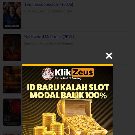
Ted Lasso Season 4 (2026)
Comedy
,
Drama
,
Serial TV
,
USA
Backwood Madness (2025)
Fantasy
,
Horror
,
Movies
,
Finland
Boundary (2026)
Movies
,
Romance
,
Capps Crossing: Wrong Side of Dead (2026…
Horror
,
Movies
,
Thriller
,
USA
Durlabh Prasad Ki Dusri Shadi (2025)