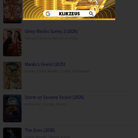
Comedy
,
Family
,
Movies
,
India
Ginny Wedss Sunny 2 (2026)
Comedy
,
Drama
,
Romance
,
India
Manila’s Finest (2025)
Action
,
Crime
,
Movies
,
Thriller
,
Philippines
Storm on Sesame Street (2026)
Animation
,
Family
,
Movies
,
The Eyes (2026)
Horror
,
Movies
,
Thriller
,
Korea