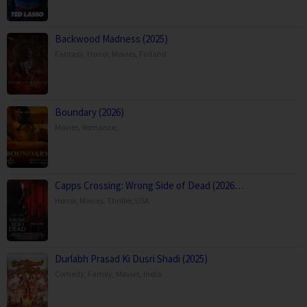
Backwood Madness (2025)
Fantasy
,
Horror
,
Movies
,
Finland
Boundary (2026)
Movies
,
Romance
,
Capps Crossing: Wrong Side of Dead (2026…
Horror
,
Movies
,
Thriller
,
USA
Durlabh Prasad Ki Dusri Shadi (2025)
Comedy
,
Family
,
Movies
,
India