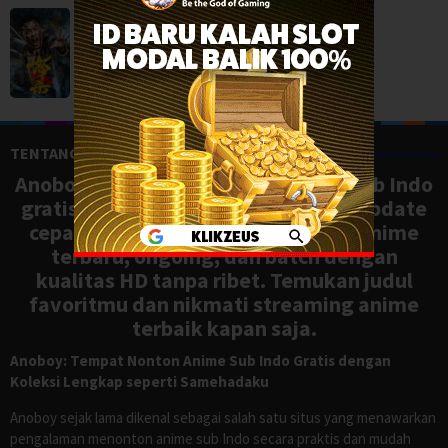
The Ghost Killer (2026)
Action
,
Movies
,
China
TENTANG ANOBOY
Anoboy adalah situs nonton anime sub Indo
gratis dengan koleksi lengkap dan update
cepat, mirip Samehadaku. Tonton anime
terbaru, ongoing, dan batch dengan
kualitas HD tanpa ribet. Temukan judul
favoritmu dan nikmati streaming anime
terbaik kapan saja.
Anoboy: Tempat Nonton Anime Sub Indo Gratis dengan
Koleksi Lengkap seperti Samehadaku
Anoboy sejak lama dikenal sebagai salah satu situs yang menawarkan
pengalaman menonton anime sub Indo secara praktis dan mudah