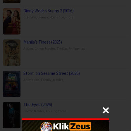
Ginny Wedss Sunny 2 (2026)
Comedy
,
Drama
,
Romance
,
India
Manila’s Finest (2025)
Action
,
Crime
,
Movies
,
Thriller
,
Philippines
Storm on Sesame Street (2026)
Animation
,
Family
,
Movies
,
The Eyes (2026)
Horror
,
Movies
,
Thriller
,
Korea