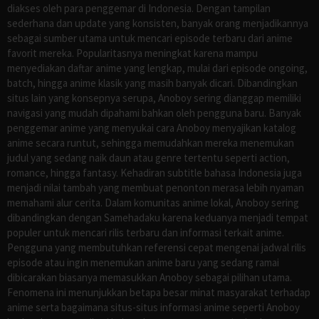
diakses oleh para penggemar di Indonesia. Dengan tampilan
sederhana dan update yang konsisten, banyak orang menjadikannya
sebagai sumber utama untuk mencari episode terbaru dari anime
favorit mereka. Popularitasnya meningkat karena mampu
menyediakan daftar anime yang lengkap, mulai dari episode ongoing,
batch, hingga anime klasik yang masih banyak dicari. Dibandingkan
situs lain yang konsepnya serupa, Anoboy sering dianggap memiliki
navigasi yang mudah dipahami bahkan oleh pengguna baru. Banyak
penggemar anime yang menyukai cara Anoboy menyajikan katalog
anime secara runtut, sehingga memudahkan mereka menemukan
judul yang sedang naik daun atau genre tertentu seperti action,
romance, hingga fantasy. Kehadiran subtitle bahasa Indonesia juga
menjadi nilai tambah yang membuat penonton merasa lebih nyaman
memahami alur cerita. Dalam komunitas anime lokal, Anoboy sering
dibandingkan dengan Samehadaku karena keduanya menjadi tempat
populer untuk mencari rilis terbaru dan informasi terkait anime.
Pengguna yang membutuhkan referensi cepat mengenai jadwal rilis
episode atau ingin menemukan anime baru yang sedang ramai
dibicarakan biasanya memasukkan Anoboy sebagai pilihan utama.
Fenomena ini menunjukkan betapa besar minat masyarakat terhadap
anime serta bagaimana situs-situs informasi anime seperti Anoboy