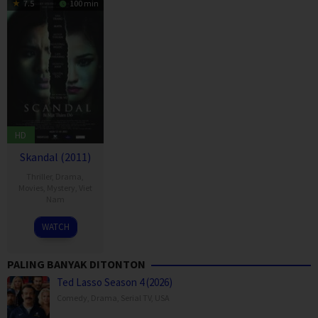
7.5
100 min
HD
Skandal (2011)
Thriller
,
Drama
,
Movies
,
Mystery
,
Viet
Nam
10
Victor
WATCH
Oct
Vũ
2012
PALING BANYAK DITONTON
Ted Lasso Season 4 (2026)
Comedy
,
Drama
,
Serial TV
,
USA