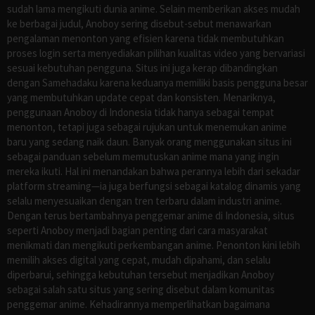
sudah lama mengikuti dunia anime. Selain memberikan akses mudah
ke berbagai judul, Anoboy sering disebut-sebut menawarkan
pengalaman menonton yang efisien karena tidak membutuhkan
proses login serta menyediakan pilihan kualitas video yang bervariasi
sesuai kebutuhan pengguna. Situs ini juga kerap dibandingkan
dengan Samehadaku karena keduanya memiliki basis pengguna besar
yang membutuhkan update cepat dan konsisten. Menariknya,
penggunaan Anoboy di Indonesia tidak hanya sebagai tempat
menonton, tetapi juga sebagai rujukan untuk menemukan anime
baru yang sedang naik daun. Banyak orang menggunakan situs ini
sebagai panduan sebelum memutuskan anime mana yang ingin
mereka ikuti. Hal ini menandakan bahwa perannya lebih dari sekadar
platform streaming—ia juga berfungsi sebagai katalog dinamis yang
selalu menyesuaikan dengan tren terbaru dalam industri anime.
Dengan terus bertambahnya penggemar anime di Indonesia, situs
seperti Anoboy menjadi bagian penting dari cara masyarakat
menikmati dan mengikuti perkembangan anime. Penonton kini lebih
memilih akses digital yang cepat, mudah dipahami, dan selalu
diperbarui, sehingga kebutuhan tersebut menjadikan Anoboy
sebagai salah satu situs yang sering disebut dalam komunitas
penggemar anime. Kehadirannya memperlihatkan bagaimana