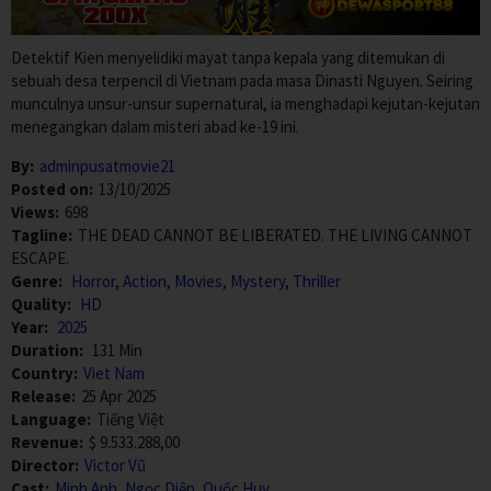
Detektif Kien menyelidiki mayat tanpa kepala yang ditemukan di
sebuah desa terpencil di Vietnam pada masa Dinasti Nguyen. Seiring
munculnya unsur-unsur supernatural, ia menghadapi kejutan-kejutan
menegangkan dalam misteri abad ke-19 ini.
By:
adminpusatmovie21
Posted on:
13/10/2025
Views:
698
Tagline:
THE DEAD CANNOT BE LIBERATED. THE LIVING CANNOT
ESCAPE.
Genre:
Horror
,
Action
,
Movies
,
Mystery
,
Thriller
Quality:
HD
Year:
2025
Duration:
131 Min
Country:
Viet Nam
Release:
25 Apr 2025
Language:
Tiếng Việt
Revenue:
$ 9.533.288,00
Director:
Victor Vũ
Cast:
Minh Anh
,
Ngọc Diệp
,
Quốc Huy