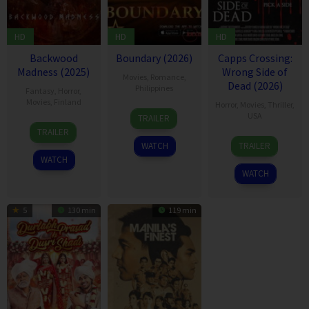
HD
HD
HD
Backwood
Boundary (2026)
Capps Crossing:
Madness (2025)
Wrong Side of
Movies
,
Romance
,
Dead (2026)
Philippines
Fantasy
,
Horror
,
Movies
,
Finland
Horror
,
Movies
,
Thriller
,
USA
TRAILER
22
Ari
TRAILER
18
Mike
Aug
Savonen
WATCH
TRAILER
Jul
Stahl
2025
WATCH
2026
WATCH
5
130 min
119 min