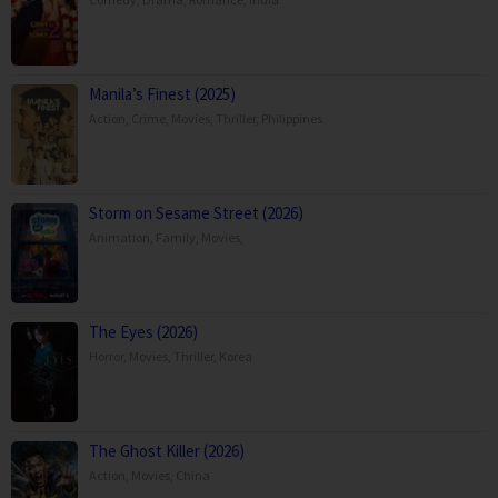
Manila’s Finest (2025)
Action
,
Crime
,
Movies
,
Thriller
,
Philippines
Storm on Sesame Street (2026)
Animation
,
Family
,
Movies
,
The Eyes (2026)
Horror
,
Movies
,
Thriller
,
Korea
The Ghost Killer (2026)
Action
,
Movies
,
China