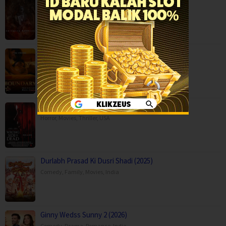
Fantasy
,
Horror
,
Movies
,
Finland
Boundary (2026)
Movies
,
Romance
,
Capps Crossing: Wrong Side of Dead (2026…
Horror
,
Movies
,
Thriller
,
USA
Durlabh Prasad Ki Dusri Shadi (2025)
Comedy
,
Family
,
Movies
,
India
Ginny Wedss Sunny 2 (2026)
Comedy
,
Drama
,
Romance
,
India