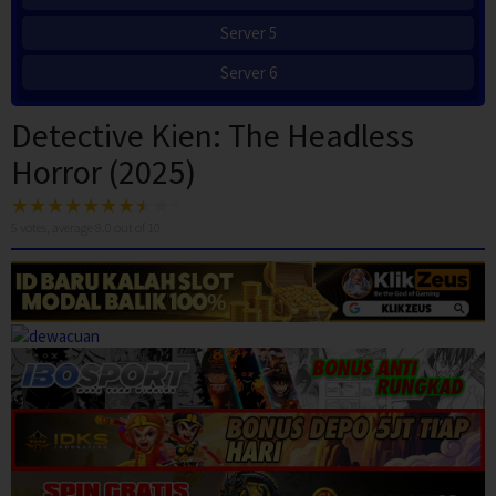
Server 5
Server 6
Detective Kien: The Headless
Horror (2025)
5
votes, average
8.0
out of 10