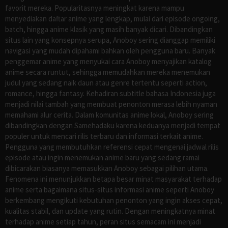
favorit mereka. Popularitasnya meningkat karena mampu
menyediakan daftar anime yang lengkap, mulai dari episode ongoing,
batch, hingga anime klasik yang masih banyak dicari. Dibandingkan
situs lain yang konsepnya serupa, Anoboy sering dianggap memiliki
navigasi yang mudah dipahami bahkan oleh pengguna baru. Banyak
penggemar anime yang menyukai cara Anoboy menyajikan katalog
anime secara runtut, sehingga memudahkan mereka menemukan
judul yang sedang naik daun atau genre tertentu seperti action,
romance, hingga fantasy. Kehadiran subtitle bahasa Indonesia juga
menjadi nilai tambah yang membuat penonton merasa lebih nyaman
memahami alur cerita. Dalam komunitas anime lokal, Anoboy sering
dibandingkan dengan Samehadaku karena keduanya menjadi tempat
populer untuk mencari rilis terbaru dan informasi terkait anime.
Pengguna yang membutuhkan referensi cepat mengenai jadwal rilis
episode atau ingin menemukan anime baru yang sedang ramai
dibicarakan biasanya memasukkan Anoboy sebagai pilihan utama.
Fenomena ini menunjukkan betapa besar minat masyarakat terhadap
anime serta bagaimana situs-situs informasi anime seperti Anoboy
berkembang mengikuti kebutuhan penonton yang ingin akses cepat,
kualitas stabil, dan update yang rutin. Dengan meningkatnya minat
terhadap anime setiap tahun, peran situs semacam ini menjadi