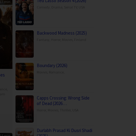
Ted Lasso Season 4 (2026)
17 min
Comedy
,
Drama
,
Serial TV
,
USA
Backwood Madness (2025)
Fantasy
,
Horror
,
Movies
,
Finland
Boundary (2026)
Movies
,
Romance
,
hes
ance
,
Nam
Capps Crossing: Wrong Side
of Dead (2026…
Horror
,
Movies
,
Thriller
,
USA
ên
Durlabh Prasad Ki Dusri Shadi
(2025)
15 min