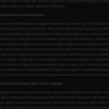
pat, kualitas stabil, dan update yang rutin. Dengan meningkatnya minat
ngan budaya tontonan digital di Indonesia.
tuk Nonton Anime Sub Indo
 orang memilih Anoboy sebagai tempat mencari anime sub Indo adalah kar
asarkan popularitas, tahun rilis, dan status seperti ongoing atau comp
 menghabiskan waktu berlama-lama dalam proses pencarian. Banyak ora
mereka yang mengikuti anime musiman dan ingin mendapatkan referensi 
ya tarik tersendiri, karena penonton dapat langsung mengetahui apakah 
nyukai cara Anoboy mengelompokkan anime berdasarkan genre serta men
rik karena menunjukkan bagaimana penggemar anime di Indonesia semakin 
nten terbaru. Dalam ekosistem komunitas anime, nama Anoboy sering men
asa Indonesia tanpa harus memikirkan proses yang rumit. Kehadirannya j
g trending atau kembali populer. Dengan meningkatnya jumlah penggema
ern, di mana penonton semakin mengutamakan kecepatan, kemudahan navi
ubtitle Indonesia dan Fitur Lengkap
ebagai tempat rujukan ketika ingin mengetahui daftar anime terbaru at
ajikan katalog anime yang rapi membuatnya mudah dijelajahi oleh siapa 
rikan akses mudah ke berbagai judul, Anoboy sering disebut-sebut men
 pilihan kualitas video yang bervariasi sesuai kebutuhan pengguna. Sit