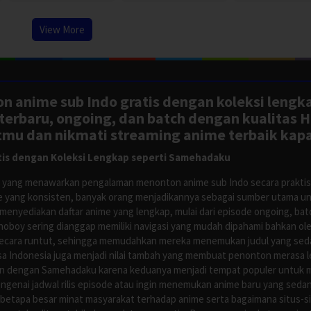
View More
n anime sub Indo gratis dengan koleksi lengk
rbaru, ongoing, dan batch dengan kualitas H
tmu dan nikmati streaming anime terbaik kapa
is dengan Koleksi Lengkap seperti Samehadaku
tus yang menawarkan pengalaman menonton anime sub Indo secara prakti
 yang konsisten, banyak orang menjadikannya sebagai sumber utama unt
nyediakan daftar anime yang lengkap, mulai dari episode ongoing, batch
Anoboy sering dianggap memiliki navigasi yang mudah dipahami bahkan 
ecara runtut, sehingga memudahkan mereka menemukan judul yang sedan
asa Indonesia juga menjadi nilai tambah yang membuat penonton merasa l
n dengan Samehadaku karena keduanya menjadi tempat populer untuk menc
enai jadwal rilis episode atau ingin menemukan anime baru yang seda
 betapa besar minat masyarakat terhadap anime serta bagaimana situs-