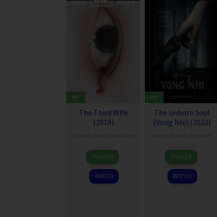
HD
HD
The Third Wife
The Unborn Soul
(2019)
(Vong Nhi) (2023)
Drama
,
Movies
,
Viet Nam
Horror
,
Movies
,
Viet Nam
11
Ash
3
Hoàng
TRAILER
TRAILER
Jan
Mayfair
Feb
Tuấn
2019
2023
Cường
WATCH
WATCH