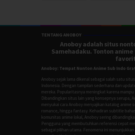
TENTANG ANOBOY
Anoboy adalah situs nonto
Samehadaku. Tonton anime te
favori
Anoboy: Tempat Nonton Anime Sub Indo Grat
Anoboy sejak lama dikenal sebagai salah satu si
Indonesia. Dengan tampilan sederhana dan update
mereka. Popularitasnya meningkat karena mampu me
Dibandingkan situs lain yang konsepnya serupa, 
menyukai cara Anoboy menyajikan katalog anime s
romance, hingga fantasy. Kehadiran subtitle bah
komunitas anime lokal, Anoboy sering dibandingka
Pengguna yang membutuhkan referensi cepat meng
sebagai pilihan utama. Fenomena ini menunjukkan