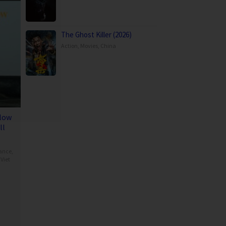
The Ghost Killer (2026)
Action
,
Movies
,
China
llow
ll
ance
,
,
Viet
n