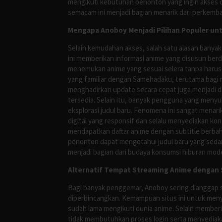
mengikuti kebutuhan penonton yang ingin akses ce
semacam ini menjadi bagian menarik dari perkemba
Mengapa Anoboy Menjadi Pilihan Populer un
Selain kemudahan akses, salah satu alasan banyak
ini memberikan informasi anime yang disusun berd
menemukan anime yang sesuai selera tanpa harus
yang familiar dengan Samehadaku, terutama bagi 
menghadirkan update secara cepat juga menjadi da
tersedia. Selain itu, banyak pengguna yang me
eksplorasi judul baru. Fenomena ini sangat mena
digital yang responsif dan selalu menyediakan ko
mendapatkan daftar anime dengan subtitle berbah
penonton dapat mengetahui judul baru yang sedan
menjadi bagian dari budaya konsumsi hiburan mod
Alternatif Tempat Streaming Anime dengan S
Bagi banyak penggemar, Anoboy sering dianggap s
diperbincangkan. Kemampuan situs ini untuk meny
sudah lama mengikuti dunia anime. Selain membe
tidak membutuhkan proses login serta menyediakan