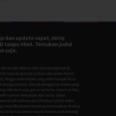
ap dan update cepat, mirip
D tanpa ribet. Temukan judul
n saja.
s dan mudah diakses oleh para penggemar di
uk mencari episode terbaru dari anime favorit
, hingga anime klasik yang masih banyak dicari.
oleh pengguna baru. Banyak penggemar anime yang
g naik daun atau genre tertentu seperti action,
ebih nyaman memahami alur cerita. Dalam
ari rilis terbaru dan informasi terkait anime.
ng ramai dibicarakan biasanya memasukkan Anoboy
situs informasi anime seperti Anoboy berkembang