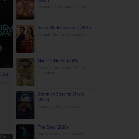
Comedy
,
Family
,
Movies
,
India
Ginny Wedss Sunny 2 (2026)
Comedy
,
Drama
,
Romance
,
India
Manila’s Finest (2025)
Action
,
Crime
,
Movies
,
Thriller
,
Philippines
023)
t Nam
g
Storm on Sesame Street
(2026)
Animation
,
Family
,
Movies
,
The Eyes (2026)
Horror
,
Movies
,
Thriller
,
Korea
79 min