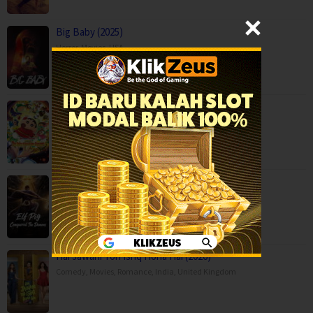
Big Baby (2025)
Horror
,
Movies
,
USA
Crayon Shin-chan the Movie: Super Hot! T…
Adventure
,
Animation
,
Comedy
,
Japan
Elf Pig Conquered The Demons (2026)
Adventure
,
Fantasy
,
Movies
,
Hai Jawani Toh Ishq Hona Hai (2026)
Comedy
,
Movies
,
Romance
,
India
,
United Kingdom