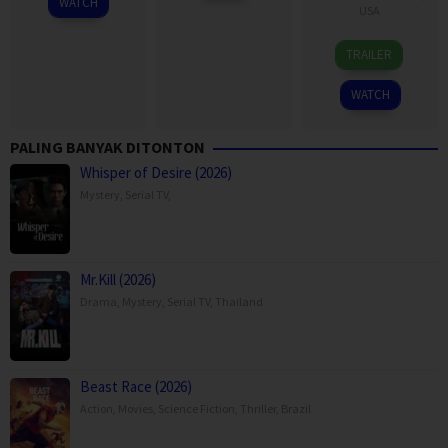
WATCH
USA
16
Ron
TRAILER
Sep
Fricke
2011
WATCH
PALING BANYAK DITONTON
Whisper of Desire (2026)
Mystery
,
Serial TV
,
Mr.Kill (2026)
Drama
,
Mystery
,
Serial TV
,
Thailand
Beast Race (2026)
Action
,
Movies
,
Science Fiction
,
Thriller
,
Brazil