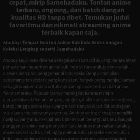
cepat, mirip Samehadaku. Tonton anime
terbaru, ongoing, dan batch dengan
kualitas HD tanpa ribet. Temukan judul
favoritmu dan nikmati streaming anime
terbaik kapan saja.
Anoboy: Tempat Nonton Anime Sub Indo Gratis dengan
Koleksi Lengkap seperti Samehadaku
Anoboy sejak lama dikenal sebagai salah satu situs yang menawarkan
pengalaman menonton anime sub Indo secara praktis dan mudah
diakses oleh para penggemar di Indonesia. Dengan tampilan
sederhana dan update yang konsisten, banyak orang menjadikannya
sebagai sumber utama untuk mencari episode terbaru dari anime
favorit mereka. Popularitasnya meningkat karena mampu
menyediakan daftar anime yang lengkap, mulai dari episode ongoing,
batch, hingga anime klasik yang masih banyak dicari. Dibandingkan
situs lain yang konsepnya serupa, Anoboy sering dianggap memiliki
navigasi yang mudah dipahami bahkan oleh pengguna baru. Banyak
penggemar anime yang menyukai cara Anoboy menyajikan katalog
anime secara runtut, sehingga memudahkan mereka menemukan
judul yang sedang naik daun atau genre tertentu seperti action,