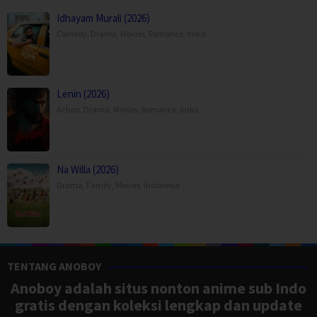
Idhayam Murali (2026)
Comedy
,
Drama
,
Movies
,
Romance
,
India
Lenin (2026)
Action
,
Drama
,
Movies
,
Romance
,
India
Na Willa (2026)
Drama
,
Family
,
Movies
,
Indonesia
TENTANG ANOBOY
Anoboy adalah situs nonton anime sub Indo
gratis dengan koleksi lengkap dan update