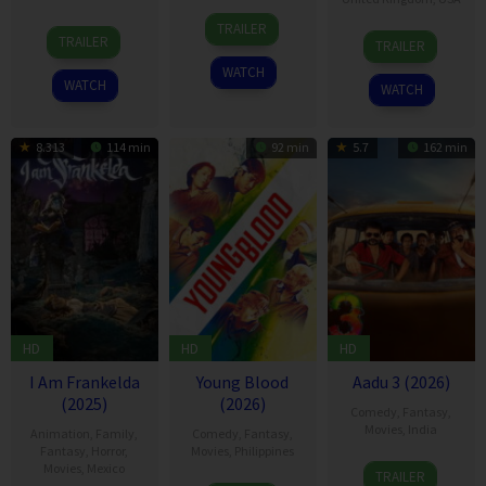
10
徐
TRAILER
10
Maciej
26
Ben
Apr
旷
TRAILER
TRAILER
Jan
Kawulski
Mar
Gregor
2026
来
WATCH
2025
2026
WATCH
WATCH
8.313
114 min
92 min
5.7
162 min
HD
HD
HD
I Am Frankelda
Young Blood
Aadu 3 (2026)
(2025)
(2026)
Comedy
,
Fantasy
,
Movies
,
India
Animation
,
Family
,
Comedy
,
Fantasy
,
Fantasy
,
Horror
,
Movies
,
Philippines
19
Midhun
Movies
,
Mexico
TRAILER