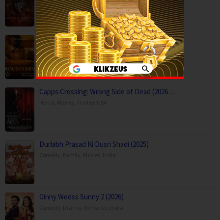
Boundary (2026)
Movies
,
Romance
,
Capps Crossing: Wrong Side of Dead (2026…
Horror
,
Movies
,
Thriller
,
USA
Durlabh Prasad Ki Dusri Shadi (2025)
Comedy
,
Family
,
Movies
,
India
Ginny Wedss Sunny 2 (2026)
Comedy
,
Drama
,
Romance
,
India