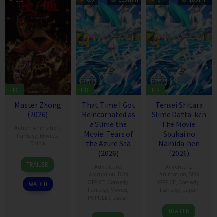
HD
HD
HD
Master Zhong
That Time I Got
Tensei Shitara
(2026)
Reincarnated as
Slime Datta-ken
a Slime the
The Movie:
Action
,
Animation
,
Movie: Tears of
Soukai no
Fantasy
,
Movies
,
the Azure Sea
Namida-hen
China
(2026)
(2026)
30
Yuxi
TRAILER
Adventure
,
Adventure
,
May
Wang
Animation
,
BOX
Animation
,
BOX
2026
OFFICE
,
Comedy
,
OFFICE
,
Comedy
,
WATCH
Fantasy
,
Movies
,
Fantasy
,
Japan
POPULER
,
Japan
27
Yasuhito
TRAILER
27
Yasuhito
Feb
Kikuchi