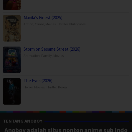
Manila’s Finest (2025)
Action
,
Crime
,
Movies
,
Thriller
,
Philippines
Storm on Sesame Street (2026)
Animation
,
Family
,
Movies
,
The Eyes (2026)
Horror
,
Movies
,
Thriller
,
Korea
TENTANG ANOBOY
Anoboy adalah situs nonton anime sub Indo