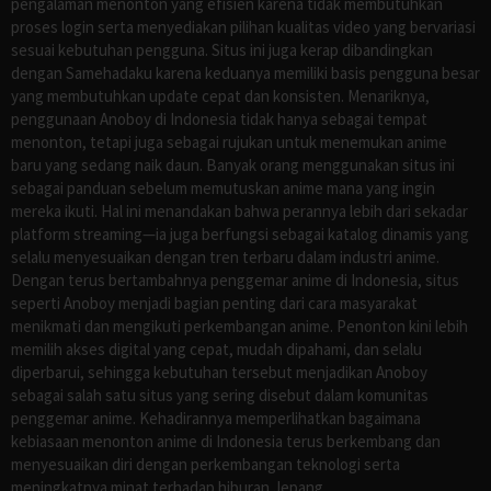
pengalaman menonton yang efisien karena tidak membutuhkan
proses login serta menyediakan pilihan kualitas video yang bervariasi
sesuai kebutuhan pengguna. Situs ini juga kerap dibandingkan
dengan Samehadaku karena keduanya memiliki basis pengguna besar
yang membutuhkan update cepat dan konsisten. Menariknya,
penggunaan Anoboy di Indonesia tidak hanya sebagai tempat
menonton, tetapi juga sebagai rujukan untuk menemukan anime
baru yang sedang naik daun. Banyak orang menggunakan situs ini
sebagai panduan sebelum memutuskan anime mana yang ingin
mereka ikuti. Hal ini menandakan bahwa perannya lebih dari sekadar
platform streaming—ia juga berfungsi sebagai katalog dinamis yang
selalu menyesuaikan dengan tren terbaru dalam industri anime.
Dengan terus bertambahnya penggemar anime di Indonesia, situs
seperti Anoboy menjadi bagian penting dari cara masyarakat
menikmati dan mengikuti perkembangan anime. Penonton kini lebih
memilih akses digital yang cepat, mudah dipahami, dan selalu
diperbarui, sehingga kebutuhan tersebut menjadikan Anoboy
sebagai salah satu situs yang sering disebut dalam komunitas
penggemar anime. Kehadirannya memperlihatkan bagaimana
kebiasaan menonton anime di Indonesia terus berkembang dan
menyesuaikan diri dengan perkembangan teknologi serta
meningkatnya minat terhadap hiburan Jepang.