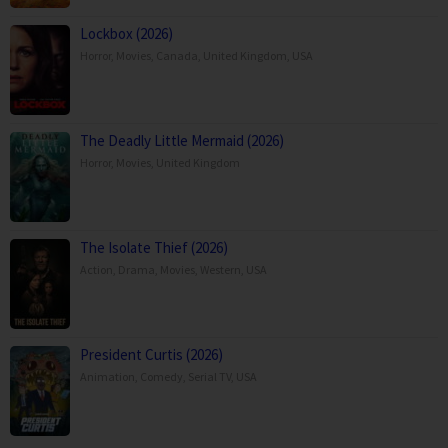
Lockbox (2026)
Horror
,
Movies
,
Canada
,
United Kingdom
,
USA
The Deadly Little Mermaid (2026)
Horror
,
Movies
,
United Kingdom
The Isolate Thief (2026)
Action
,
Drama
,
Movies
,
Western
,
USA
President Curtis (2026)
Animation
,
Comedy
,
Serial TV
,
USA