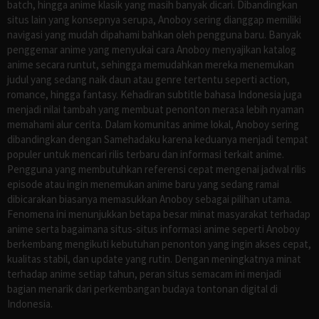
batch, hingga anime klasik yang masih banyak dicari. Dibandingkan
situs lain yang konsepnya serupa, Anoboy sering dianggap memiliki
navigasi yang mudah dipahami bahkan oleh pengguna baru. Banyak
penggemar anime yang menyukai cara Anoboy menyajikan katalog
anime secara runtut, sehingga memudahkan mereka menemukan
judul yang sedang naik daun atau genre tertentu seperti action,
romance, hingga fantasy. Kehadiran subtitle bahasa Indonesia juga
menjadi nilai tambah yang membuat penonton merasa lebih nyaman
memahami alur cerita. Dalam komunitas anime lokal, Anoboy sering
dibandingkan dengan Samehadaku karena keduanya menjadi tempat
populer untuk mencari rilis terbaru dan informasi terkait anime.
Pengguna yang membutuhkan referensi cepat mengenai jadwal rilis
episode atau ingin menemukan anime baru yang sedang ramai
dibicarakan biasanya memasukkan Anoboy sebagai pilihan utama.
Fenomena ini menunjukkan betapa besar minat masyarakat terhadap
anime serta bagaimana situs-situs informasi anime seperti Anoboy
berkembang mengikuti kebutuhan penonton yang ingin akses cepat,
kualitas stabil, dan update yang rutin. Dengan meningkatnya minat
terhadap anime setiap tahun, peran situs semacam ini menjadi
bagian menarik dari perkembangan budaya tontonan digital di
Indonesia.