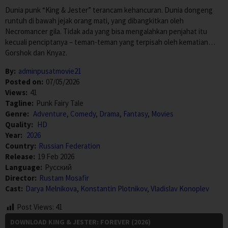
Dunia punk “King & Jester” terancam kehancuran. Dunia dongeng
runtuh di bawah jejak orang mati, yang dibangkitkan oleh
Necromancer gila. Tidak ada yang bisa mengalahkan penjahat itu
kecuali penciptanya – teman-teman yang terpisah oleh kematian…
Gorshok dan Knyaz.
By:
adminpusatmovie21
Posted on:
07/05/2026
Views:
41
Tagline:
Punk Fairy Tale
Genre:
Adventure
,
Comedy
,
Drama
,
Fantasy
,
Movies
Quality:
HD
Year:
2026
Country:
Russian Federation
Release:
19 Feb 2026
Language:
Pусский
Director:
Rustam Mosafir
Cast:
Darya Melnikova
,
Konstantin Plotnikov
,
Vladislav Konoplev
Post Views:
41
DOWNLOAD KING & JESTER: FOREVER (2026)