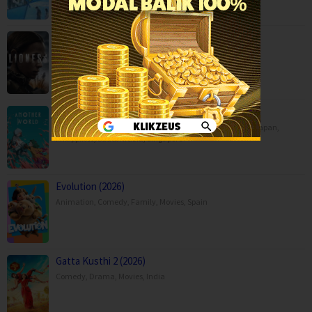
Lioness Season 3 (2026)
Drama
,
Serial TV
,
War & Politics
,
USA
Another World (2025)
Animation
,
Drama
,
Fantasy
,
Movies
,
China
,
Hong Kong
,
Japan
,
Philippines
,
Saudi Arabia
,
Singapore
Evolution (2026)
Animation
,
Comedy
,
Family
,
Movies
,
Spain
Gatta Kusthi 2 (2026)
Comedy
,
Drama
,
Movies
,
India