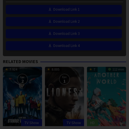
Download Link 1
Download Link 2
Download Link 3
Download Link 4
RELATED MOVIES
7.924
8.005
7
112 min
Eps:
Eps:
2
1
TV Show
TV Show
HD