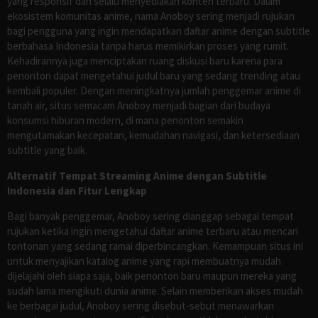
yang responsif dan selalu menyediakan konten terbaru. Dalam
ekosistem komunitas anime, nama Anoboy sering menjadi rujukan
bagi pengguna yang ingin mendapatkan daftar anime dengan subtitle
berbahasa Indonesia tanpa harus memikirkan proses yang rumit.
Kehadirannya juga menciptakan ruang diskusi baru karena para
penonton dapat mengetahui judul baru yang sedang trending atau
kembali populer. Dengan meningkatnya jumlah penggemar anime di
tanah air, situs semacam Anoboy menjadi bagian dari budaya
konsumsi hiburan modern, di mana penonton semakin
mengutamakan kecepatan, kemudahan navigasi, dan ketersediaan
subtitle yang baik.
Alternatif Tempat Streaming Anime dengan Subtitle
Indonesia dan Fitur Lengkap
Bagi banyak penggemar, Anoboy sering dianggap sebagai tempat
rujukan ketika ingin mengetahui daftar anime terbaru atau mencari
tontonan yang sedang ramai diperbincangkan. Kemampuan situs ini
untuk menyajikan katalog anime yang rapi membuatnya mudah
dijelajahi oleh siapa saja, baik penonton baru maupun mereka yang
sudah lama mengikuti dunia anime. Selain memberikan akses mudah
ke berbagai judul, Anoboy sering disebut-sebut menawarkan