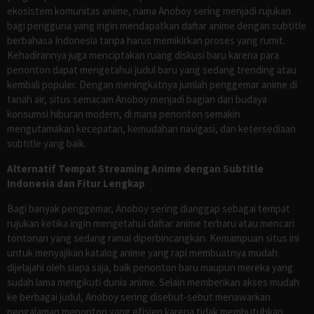
ekosistem komunitas anime, nama Anoboy sering menjadi rujukan
bagi pengguna yang ingin mendapatkan daftar anime dengan subtitle
berbahasa Indonesia tanpa harus memikirkan proses yang rumit.
Kehadirannya juga menciptakan ruang diskusi baru karena para
penonton dapat mengetahui judul baru yang sedang trending atau
kembali populer. Dengan meningkatnya jumlah penggemar anime di
tanah air, situs semacam Anoboy menjadi bagian dari budaya
konsumsi hiburan modern, di mana penonton semakin
mengutamakan kecepatan, kemudahan navigasi, dan ketersediaan
subtitle yang baik.
Alternatif Tempat Streaming Anime dengan Subtitle
Indonesia dan Fitur Lengkap
Bagi banyak penggemar, Anoboy sering dianggap sebagai tempat
rujukan ketika ingin mengetahui daftar anime terbaru atau mencari
tontonan yang sedang ramai diperbincangkan. Kemampuan situs ini
untuk menyajikan katalog anime yang rapi membuatnya mudah
dijelajahi oleh siapa saja, baik penonton baru maupun mereka yang
sudah lama mengikuti dunia anime. Selain memberikan akses mudah
ke berbagai judul, Anoboy sering disebut-sebut menawarkan
pengalaman menonton yang efisien karena tidak membutuhkan