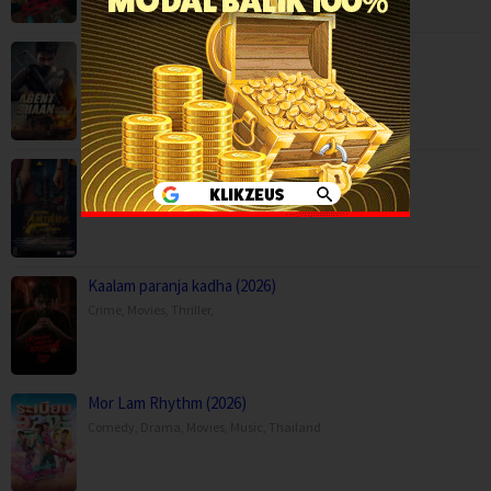
Agent Shaan: Elite Pursuit (2026)
Action
,
Movies
,
Anaganaga Australia Lo (2025)
Crime
,
Movies
,
Mystery
,
Thriller
,
Kaalam paranja kadha (2026)
Crime
,
Movies
,
Thriller
,
Mor Lam Rhythm (2026)
Comedy
,
Drama
,
Movies
,
Music
,
Thailand