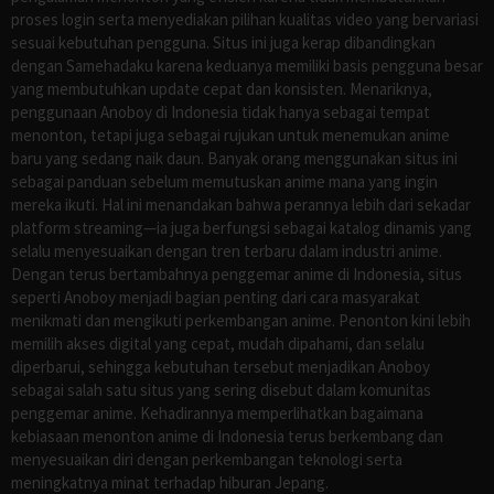
proses login serta menyediakan pilihan kualitas video yang bervariasi
sesuai kebutuhan pengguna. Situs ini juga kerap dibandingkan
dengan Samehadaku karena keduanya memiliki basis pengguna besar
yang membutuhkan update cepat dan konsisten. Menariknya,
penggunaan Anoboy di Indonesia tidak hanya sebagai tempat
menonton, tetapi juga sebagai rujukan untuk menemukan anime
baru yang sedang naik daun. Banyak orang menggunakan situs ini
sebagai panduan sebelum memutuskan anime mana yang ingin
mereka ikuti. Hal ini menandakan bahwa perannya lebih dari sekadar
platform streaming—ia juga berfungsi sebagai katalog dinamis yang
selalu menyesuaikan dengan tren terbaru dalam industri anime.
Dengan terus bertambahnya penggemar anime di Indonesia, situs
seperti Anoboy menjadi bagian penting dari cara masyarakat
menikmati dan mengikuti perkembangan anime. Penonton kini lebih
memilih akses digital yang cepat, mudah dipahami, dan selalu
diperbarui, sehingga kebutuhan tersebut menjadikan Anoboy
sebagai salah satu situs yang sering disebut dalam komunitas
penggemar anime. Kehadirannya memperlihatkan bagaimana
kebiasaan menonton anime di Indonesia terus berkembang dan
menyesuaikan diri dengan perkembangan teknologi serta
meningkatnya minat terhadap hiburan Jepang.