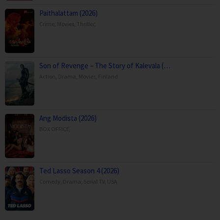
Paithalattam (2026)
Crime
,
Movies
,
Thriller
,
Son of Revenge – The Story of Kalevala (…
Action
,
Drama
,
Movies
,
Finland
Ang Modista (2026)
BOX OFFICE
,
Ted Lasso Season 4 (2026)
Comedy
,
Drama
,
Serial TV
,
USA