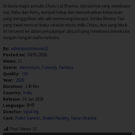
Di dunia magis penulis Churu Lal Sharma, ciptaannya yang membawa
sial, Rahu dan Ketu, menjadi hidup dan menyebabkan kekacauan
yang menggelikan alih-alih memerangi korupsi. Ketika Meenu Taxi
yang nakal mencuri buku catatan mistis milik Churu, duo yang kikuk
ini terseret ke dalam petualangan absurd yang membawa mereka ke
tengah-tengah mafia narkoba.
By:
adminpusatmovie21
Posted on:
04/05/2026
Views:
11
Genre:
Adventure
,
Comedy
,
Fantasy
Quality:
HD
Year:
2026
Duration:
140 Min
Country:
India
Release:
16 Jan 2026
Language:
हिन्दी
Director:
Vipul Vig
Cast:
Pulkit Samrat
,
Shalini Pandey
,
Varun Sharma
Post Views:
11