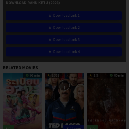
DOWNLOAD RAHU KETU (2026)
Download Link 1
Download Link 2
Download Link 3
Download Link 4
RELATED MOVIES
92 min
8.339
2.5
80 min
Eps:
1
HD
TV Show
HD