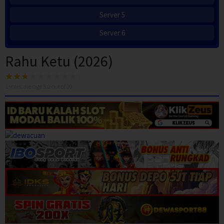
Server 5
Server 6
Rahu Ketu (2026)
1
votes, average
3.0
out of 10