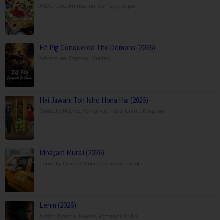
Adventure
,
Animation
,
Comedy
,
Japan
Elf Pig Conquered The Demons (2026)
Adventure
,
Fantasy
,
Movies
,
Hai Jawani Toh Ishq Hona Hai (2026)
Comedy
,
Movies
,
Romance
,
India
,
United Kingdom
Idhayam Murali (2026)
Comedy
,
Drama
,
Movies
,
Romance
,
India
Lenin (2026)
Action
,
Drama
,
Movies
,
Romance
,
India