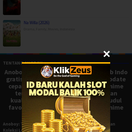
Na Willa (2026)
Drama
,
Family
,
Movies
,
Indonesia
TENTANG ANOBOY
Anoboy adalah situs nonton anime sub Indo
gratis dengan koleksi lengkap dan update
cepat, mirip Samehadaku. Tonton anime
terbaru, ongoing, dan batch dengan
kualitas HD tanpa ribet. Temukan judul
favoritmu dan nikmati streaming anime
terbaik kapan saja.
Anoboy: Tempat Nonton Anime Sub Indo Gratis dengan
Koleksi Lengkap seperti Samehadaku