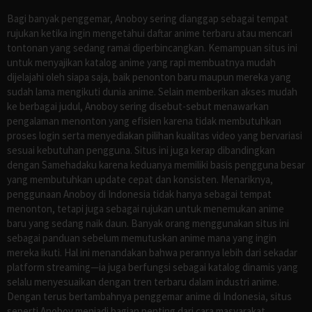
Bagi banyak penggemar, Anoboy sering dianggap sebagai tempat
rujukan ketika ingin mengetahui daftar anime terbaru atau mencari
tontonan yang sedang ramai diperbincangkan. Kemampuan situs ini
untuk menyajikan katalog anime yang rapi membuatnya mudah
dijelajahi oleh siapa saja, baik penonton baru maupun mereka yang
sudah lama mengikuti dunia anime. Selain memberikan akses mudah
ke berbagai judul, Anoboy sering disebut-sebut menawarkan
pengalaman menonton yang efisien karena tidak membutuhkan
proses login serta menyediakan pilihan kualitas video yang bervariasi
sesuai kebutuhan pengguna. Situs ini juga kerap dibandingkan
dengan Samehadaku karena keduanya memiliki basis pengguna besar
yang membutuhkan update cepat dan konsisten. Menariknya,
penggunaan Anoboy di Indonesia tidak hanya sebagai tempat
menonton, tetapi juga sebagai rujukan untuk menemukan anime
baru yang sedang naik daun. Banyak orang menggunakan situs ini
sebagai panduan sebelum memutuskan anime mana yang ingin
mereka ikuti. Hal ini menandakan bahwa perannya lebih dari sekadar
platform streaming—ia juga berfungsi sebagai katalog dinamis yang
selalu menyesuaikan dengan tren terbaru dalam industri anime.
Dengan terus bertambahnya penggemar anime di Indonesia, situs
seperti Anoboy menjadi bagian penting dari cara masyarakat