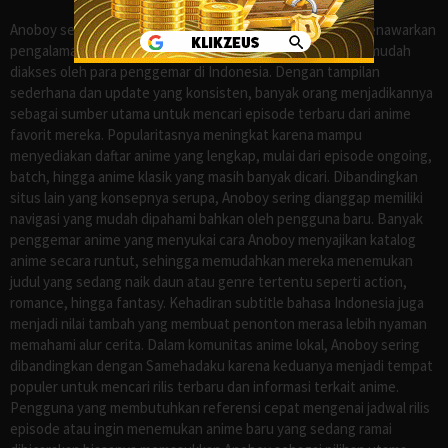
Anoboy sejak lama dikenal sebagai salah satu situs yang menawarkan
pengalaman menonton anime sub Indo secara praktis dan mudah
diakses oleh para penggemar di Indonesia. Dengan tampilan
sederhana dan update yang konsisten, banyak orang menjadikannya
sebagai sumber utama untuk mencari episode terbaru dari anime
favorit mereka. Popularitasnya meningkat karena mampu
menyediakan daftar anime yang lengkap, mulai dari episode ongoing,
batch, hingga anime klasik yang masih banyak dicari. Dibandingkan
situs lain yang konsepnya serupa, Anoboy sering dianggap memiliki
navigasi yang mudah dipahami bahkan oleh pengguna baru. Banyak
penggemar anime yang menyukai cara Anoboy menyajikan katalog
anime secara runtut, sehingga memudahkan mereka menemukan
judul yang sedang naik daun atau genre tertentu seperti action,
romance, hingga fantasy. Kehadiran subtitle bahasa Indonesia juga
menjadi nilai tambah yang membuat penonton merasa lebih nyaman
memahami alur cerita. Dalam komunitas anime lokal, Anoboy sering
dibandingkan dengan Samehadaku karena keduanya menjadi tempat
populer untuk mencari rilis terbaru dan informasi terkait anime.
Pengguna yang membutuhkan referensi cepat mengenai jadwal rilis
episode atau ingin menemukan anime baru yang sedang ramai