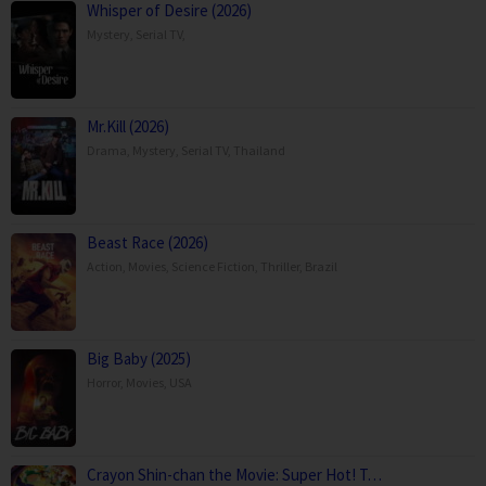
Whisper of Desire (2026)
Mystery
,
Serial TV
,
Mr.Kill (2026)
Drama
,
Mystery
,
Serial TV
,
Thailand
Beast Race (2026)
Action
,
Movies
,
Science Fiction
,
Thriller
,
Brazil
Big Baby (2025)
Horror
,
Movies
,
USA
Crayon Shin-chan the Movie: Super Hot! T…