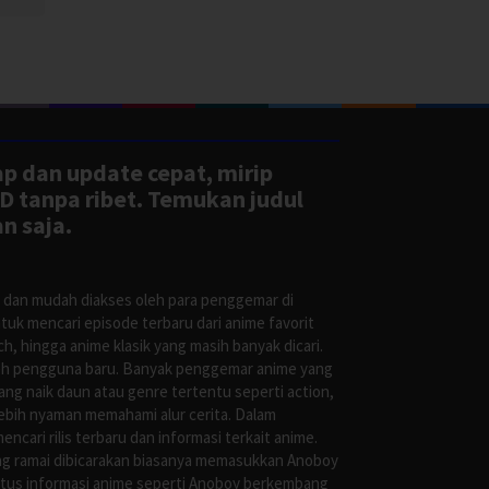
ap dan update cepat, mirip
D tanpa ribet. Temukan judul
n saja.
s dan mudah diakses oleh para penggemar di
uk mencari episode terbaru dari anime favorit
, hingga anime klasik yang masih banyak dicari.
oleh pengguna baru. Banyak penggemar anime yang
g naik daun atau genre tertentu seperti action,
ebih nyaman memahami alur cerita. Dalam
ari rilis terbaru dan informasi terkait anime.
ng ramai dibicarakan biasanya memasukkan Anoboy
situs informasi anime seperti Anoboy berkembang