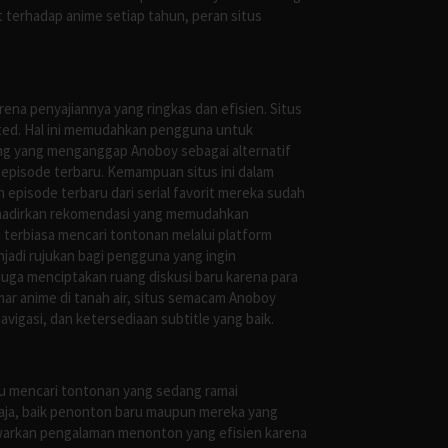
 terhadap anime setiap tahun, peran situs
ena penyajiannya yang ringkas dan efisien. Situs
leted. Hal ini memudahkan pengguna untuk
ng yang menganggap Anoboy sebagai alternatif
episode terbaru. Kemampuan situs ini dalam
episode terbaru dari serial favorit mereka sudah
ghadirkan rekomendasi yang memudahkan
terbiasa mencari tontonan melalui platform
jadi rujukan bagi pengguna yang ingin
uga menciptakan ruang diskusi baru karena para
r anime di tanah air, situs semacam Anoboy
gasi, dan ketersediaan subtitle yang baik.
au mencari tontonan yang sedang ramai
saja, baik penonton baru maupun mereka yang
awarkan pengalaman menonton yang efisien karena