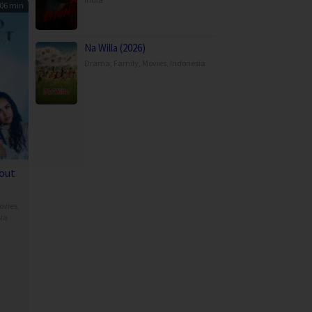
06 min
Na Willa (2026)
Drama
,
Family
,
Movies
,
Indonesia
out
ovies
,
ia
a