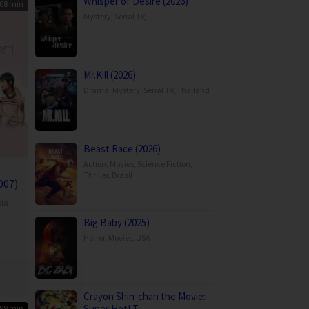
Whisper of Desire (2026)
08 min
Mystery
,
Serial TV
,
Mr.Kill (2026)
Drama
,
Mystery
,
Serial TV
,
Thailand
Beast Race (2026)
Action
,
Movies
,
Science Fiction
,
e
Thriller
,
Brazil
007)
sia
Big Baby (2025)
Horror
,
Movies
,
USA
iand
Crayon Shin-chan the Movie:
Super Hot! T…
99 min