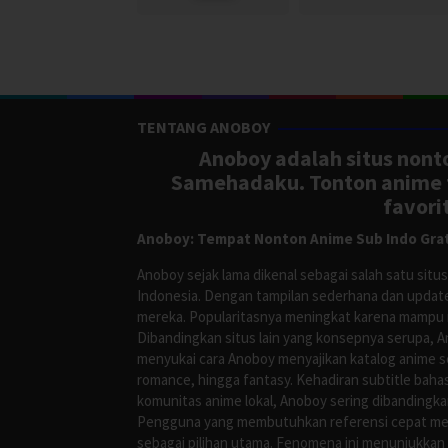
TENTANG ANOBOY
Anoboy adalah situs nonto
Samehadaku. Tonton anime te
favori
Anoboy: Tempat Nonton Anime Sub Indo Grat
Anoboy sejak lama dikenal sebagai salah satu si
Indonesia. Dengan tampilan sederhana dan update
mereka. Popularitasnya meningkat karena mampu me
Dibandingkan situs lain yang konsepnya serupa, 
menyukai cara Anoboy menyajikan katalog anime s
romance, hingga fantasy. Kehadiran subtitle bah
komunitas anime lokal, Anoboy sering dibandingka
Pengguna yang membutuhkan referensi cepat meng
sebagai pilihan utama. Fenomena ini menunjukkan