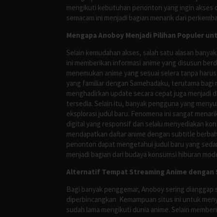
mengikuti kebutuhan penonton yang ingin akses ce
semacam ini menjadi bagian menarik dari perkemba
Mengapa Anoboy Menjadi Pilihan Populer un
Selain kemudahan akses, salah satu alasan banyak
ini memberikan informasi anime yang disusun berd
menemukan anime yang sesuai selera tanpa harus
yang familiar dengan Samehadaku, terutama bagi 
menghadirkan update secara cepat juga menjadi da
tersedia. Selain itu, banyak pengguna yang me
eksplorasi judul baru. Fenomena ini sangat mena
digital yang responsif dan selalu menyediakan ko
mendapatkan daftar anime dengan subtitle berbah
penonton dapat mengetahui judul baru yang sedan
menjadi bagian dari budaya konsumsi hiburan mod
Alternatif Tempat Streaming Anime dengan S
Bagi banyak penggemar, Anoboy sering dianggap s
diperbincangkan. Kemampuan situs ini untuk meny
sudah lama mengikuti dunia anime. Selain membe