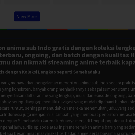
View More
n anime sub Indo gratis dengan koleksi lengk
rbaru, ongoing, dan batch dengan kualitas H
tmu dan nikmati streaming anime terbaik kapa
is dengan Koleksi Lengkap seperti Samehadaku
tus yang menawarkan pengalaman menonton anime sub Indo secara prakti
 yang konsisten, banyak orang menjadikannya sebagai sumber utama unt
nyediakan daftar anime yang lengkap, mulai dari episode ongoing, batch
Anoboy sering dianggap memiliki navigasi yang mudah dipahami bahkan 
ecara runtut, sehingga memudahkan mereka menemukan judul yang sedan
asa Indonesia juga menjadi nilai tambah yang membuat penonton merasa l
n dengan Samehadaku karena keduanya menjadi tempat populer untuk menc
enai jadwal rilis episode atau ingin menemukan anime baru yang seda
 betapa besar minat masyarakat terhadap anime serta bagaimana situs-