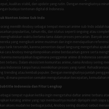
pat, kualitas stabil, dan update yang rutin. Dengan meningkatnya minat
ngan budaya tontonan digital di Indonesia.
tuk Nonton Anime Sub Indo
 orang memilih Anoboy sebagai tempat mencari anime sub Indo adalah kar
asarkan popularitas, tahun rilis, dan status seperti ongoing atau comp
 menghabiskan waktu berlama-lama dalam proses pencarian. Banyak ora
mereka yang mengikuti anime musiman dan ingin mendapatkan referensi 
ya tarik tersendiri, karena penonton dapat langsung mengetahui apakah 
nyukai cara Anoboy mengelompokkan anime berdasarkan genre serta men
rik karena menunjukkan bagaimana penggemar anime di Indonesia semakin 
nten terbaru. Dalam ekosistem komunitas anime, nama Anoboy sering men
asa Indonesia tanpa harus memikirkan proses yang rumit. Kehadirannya j
g trending atau kembali populer. Dengan meningkatnya jumlah penggema
ern, di mana penonton semakin mengutamakan kecepatan, kemudahan navi
ubtitle Indonesia dan Fitur Lengkap
ebagai tempat rujukan ketika ingin mengetahui daftar anime terbaru at
ajikan katalog anime yang rapi membuatnya mudah dijelajahi oleh siapa 
rikan akses mudah ke berbagai judul, Anoboy sering disebut-sebut men