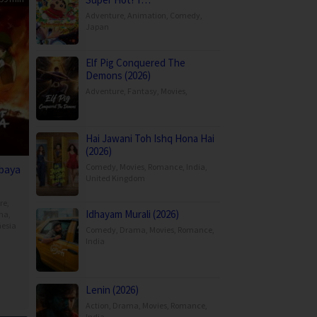
Adventure
,
Animation
,
Comedy
,
Japan
Elf Pig Conquered The
Demons (2026)
Adventure
,
Fantasy
,
Movies
,
Hai Jawani Toh Ishq Hona Hai
(2026)
Comedy
,
Movies
,
Romance
,
India
,
abaya
United Kingdom
re
,
Idhayam Murali (2026)
ma
,
esia
Comedy
,
Drama
,
Movies
,
Romance
,
India
to
awan
Lenin (2026)
Action
,
Drama
,
Movies
,
Romance
,
India