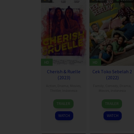
HD
HD
Cherish & Ruelle
Cek Toko Sebelah 2
(2023)
(2022)
Action
,
Drama
,
Movies
,
Family
,
Comedy
,
Drama
,
Thriller
,
Indonesia
Movies
,
Indonesia
10
Azhar
22
Ernest
TRAILER
TRAILER
Feb
Kinoi
Dec
Prakasa
2023
Lubis
2022
WATCH
WATCH