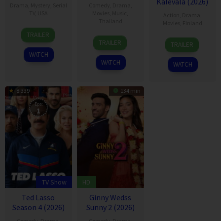
Kalevala (2026)
Drama
,
Mystery
,
Serial
Comedy
,
Drama
,
TV
,
USA
Movies
,
Music
,
Action
,
Drama
,
Thailand
Movies
,
Finland
5
Ryan
TRAILER
19
Thananat
16
Antti
Aug
Murphy
TRAILER
TRAILER
Mar
Sukchareon
Jan
J.
2026
WATCH
2026
2026
Jokinen
WATCH
WATCH
8.339
134 min
Eps:
1
TV Show
HD
Ted Lasso
Ginny Wedss
Season 4 (2026)
Sunny 2 (2026)
Comedy
,
Drama
,
Comedy
,
Drama
,