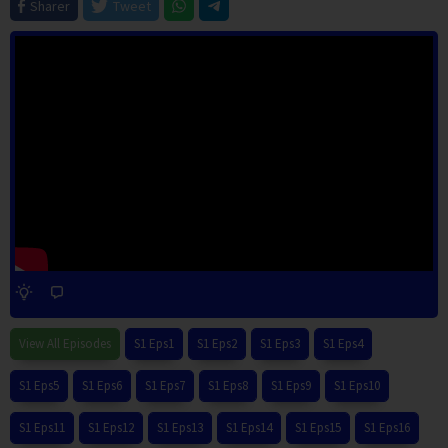
Sharer
Tweet
View All Episodes
S1 Eps1
S1 Eps2
S1 Eps3
S1 Eps4
S1 Eps5
S1 Eps6
S1 Eps7
S1 Eps8
S1 Eps9
S1 Eps10
S1 Eps11
S1 Eps12
S1 Eps13
S1 Eps14
S1 Eps15
S1 Eps16