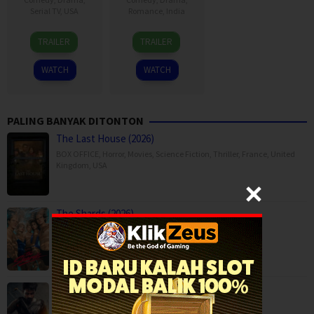
Serial TV
,
USA
Romance
,
India
14
Jason
24
Prashant
TRAILER
TRAILER
Aug
Sudeikis
Apr
Jha
2020
2026
WATCH
WATCH
PALING BANYAK DITONTON
The Last House (2026)
BOX OFFICE
,
Horror
,
Movies
,
Science Fiction
,
Thriller
,
France
,
United
Kingdom
,
USA
The Shards (2026)
Drama
,
Mystery
,
Serial TV
,
USA
Agent Shaan: Elite Pursuit (2026)
Action
,
Movies
,