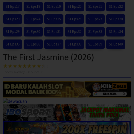
S1 Eps17
S1 Eps18
S1 Eps19
S1 Eps20
S1 Eps21
S1 Eps22
S1 Eps23
S1 Eps24
S1 Eps25
S1 Eps26
S1 Eps27
S1 Eps28
S1 Eps29
S1 Eps30
S1 Eps31
S1 Eps32
S1 Eps33
S1 Eps34
S1 Eps35
S1 Eps36
S1 Eps37
S1 Eps38
S1 Eps39
S1 Eps40
The First Jasmine (2026)
1
votes, average
9.0
out of 10