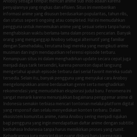
Anoboy sebagai tempat mencari anime sub Indo adalah karena
penyajiannya yang ringkas dan efisien. Situs ini memberikan
informasi anime yang disusun berdasarkan popularitas, tahun rilis,
dan status seperti ongoing atau completed. Hal ini memudahkan
pengguna untuk menemukan anime yang sesuai selera tanpa harus
menghabiskan waktu berlama-lama dalam proses pencarian. Banyak
orang yang menganggap Anoboy sebagai alternatif yang familiar
dengan Samehadaku, terutama bagi mereka yang mengikuti anime
musiman dan ingin mendapatkan referensi episode terbaru.
Kemampuan situs ini dalam menghadirkan update secara cepat juga
menjadi daya tarik tersendiri, karena penonton dapat langsung
mengetahui apakah episode terbaru dari serial favorit mereka sudah
tersedia. Selain itu, banyak pengguna yang menyukai cara Anoboy
mengelompokkan anime berdasarkan genre serta menghadirkan
rekomendasi yang memudahkan eksplorasi judul baru. Fenomena ini
sangat menarik karena menunjukkan bagaimana penggemar anime di
Indonesia semakin terbiasa mencari tontonan melalui platform digital
yang responsif dan selalu menyediakan konten terbaru. Dalam
ekosistem komunitas anime, nama Anoboy sering menjadi rujukan
bagi pengguna yang ingin mendapatkan daftar anime dengan subtitle
berbahasa Indonesia tanpa harus memikirkan proses yang rumit.
Kehadirannya juga menciptakan ruang diskusi baru karena para