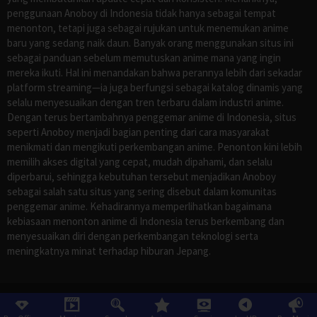
penggunaan Anoboy di Indonesia tidak hanya sebagai tempat
menonton, tetapi juga sebagai rujukan untuk menemukan anime
baru yang sedang naik daun. Banyak orang menggunakan situs ini
sebagai panduan sebelum memutuskan anime mana yang ingin
mereka ikuti. Hal ini menandakan bahwa perannya lebih dari sekadar
platform streaming—ia juga berfungsi sebagai katalog dinamis yang
selalu menyesuaikan dengan tren terbaru dalam industri anime.
Dengan terus bertambahnya penggemar anime di Indonesia, situs
seperti Anoboy menjadi bagian penting dari cara masyarakat
menikmati dan mengikuti perkembangan anime. Penonton kini lebih
memilih akses digital yang cepat, mudah dipahami, dan selalu
diperbarui, sehingga kebutuhan tersebut menjadikan Anoboy
sebagai salah satu situs yang sering disebut dalam komunitas
penggemar anime. Kehadirannya memperlihatkan bagaimana
kebiasaan menonton anime di Indonesia terus berkembang dan
menyesuaikan diri dengan perkembangan teknologi serta
meningkatnya minat terhadap hiburan Jepang.
©
ANOBOY
, All Rights Reserved.