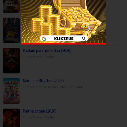
Anaganaga Australia Lo (2025)
Crime
,
Movies
,
Mystery
,
Thriller
,
Kaalam paranja kadha (2026)
Crime
,
Movies
,
Thriller
,
Mor Lam Rhythm (2026)
Comedy
,
Drama
,
Movies
,
Music
,
Thailand
Paithalattam (2026)
Crime
,
Movies
,
Thriller
,