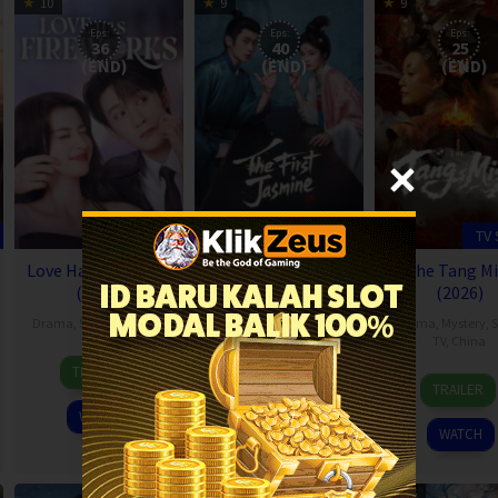
10
9
9
Eps:
Eps:
Eps:
36
40
25
(END)
(END)
(END)
TV Show
TV Show
TV
Love Has Fireworks
The First Jasmine
The Tang Mi
(2026)
(2026)
(2026)
Drama
,
Serial TV
,
China
Drama
,
Serial TV
,
China
Drama
,
Mystery
,
S
TV
,
China
15
9
TRAILER
TRAILER
23
Jun
Jun
TRAILER
May
2026
2026
WATCH
WATCH
2026
WATCH
8
7.5