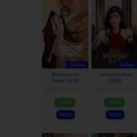
Eps:
Eps:
32
14
TV Show
TV Show
Blossoms of
Inherently Kind
Power (2026)
(2026)
Drama
,
Serial TV
,
China
Drama
,
Serial TV
,
China
9
17
TRAILER
TRAILER
Jul
Jun
2026
2026
WATCH
WATCH
8