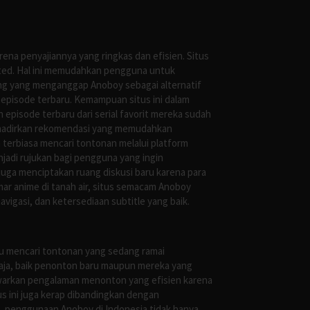
ena penyajiannya yang ringkas dan efisien. Situs
leted. Hal ini memudahkan pengguna untuk
ng yang menganggap Anoboy sebagai alternatif
episode terbaru. Kemampuan situs ini dalam
episode terbaru dari serial favorit mereka sudah
ghadirkan rekomendasi yang memudahkan
terbiasa mencari tontonan melalui platform
jadi rujukan bagi pengguna yang ingin
uga menciptakan ruang diskusi baru karena para
r anime di tanah air, situs semacam Anoboy
gasi, dan ketersediaan subtitle yang baik.
au mencari tontonan yang sedang ramai
saja, baik penonton baru maupun mereka yang
awarkan pengalaman menonton yang efisien karena
us ini juga kerap dibandingkan dengan
 penggunaan Anoboy di Indonesia tidak hanya