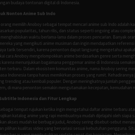
ngan budaya tontonan digital di Indonesia.
tuk Nonton Anime Sub Indo
 orang memilih Anoboy sebagai tempat mencari anime sub Indo adalah kar
asarkan popularitas, tahun rilis, dan status seperti ongoing atau comp
 menghabiskan waktu berlama-lama dalam proses pencarian. Banyak ora
mereka yang mengikuti anime musiman dan ingin mendapatkan referensi 
ya tarik tersendiri, karena penonton dapat langsung mengetahui apakah 
nyukai cara Anoboy mengelompokkan anime berdasarkan genre serta men
rik karena menunjukkan bagaimana penggemar anime di Indonesia semakin 
nten terbaru. Dalam ekosistem komunitas anime, nama Anoboy sering men
asa Indonesia tanpa harus memikirkan proses yang rumit. Kehadirannya j
g trending atau kembali populer. Dengan meningkatnya jumlah penggema
ern, di mana penonton semakin mengutamakan kecepatan, kemudahan navi
ubtitle Indonesia dan Fitur Lengkap
ebagai tempat rujukan ketika ingin mengetahui daftar anime terbaru at
ajikan katalog anime yang rapi membuatnya mudah dijelajahi oleh siapa 
rikan akses mudah ke berbagai judul, Anoboy sering disebut-sebut men
 pilihan kualitas video yang bervariasi sesuai kebutuhan pengguna. Sit
guna besar yang membutuhkan update cepat dan konsisten. Menariknya,