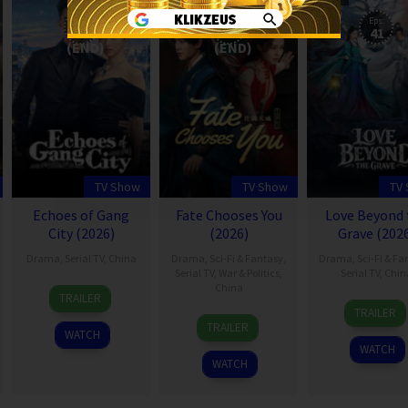
Eps:
Eps:
Eps:
28
40
41
(END)
(END)
TV Show
TV Show
TV
Echoes of Gang
Fate Chooses You
Love Beyond 
City (2026)
(2026)
Grave (202
Drama
,
Serial TV
,
China
Drama
,
Sci-Fi & Fantasy
,
Drama
,
Sci-Fi & Fa
Serial TV
,
War & Politics
,
Serial TV
,
Chin
21
China
TRAILER
28
Apr
TRAILER
25
Mar
2026
TRAILER
WATCH
Apr
2026
WATCH
2026
WATCH