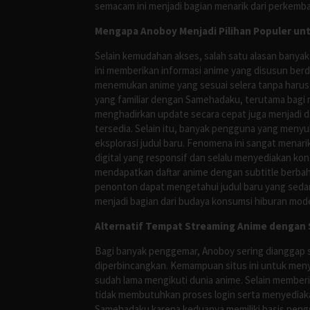
semacam ini menjadi bagian menarik dari perkemba
Mengapa Anoboy Menjadi Pilihan Populer un
Selain kemudahan akses, salah satu alasan banyak
ini memberikan informasi anime yang disusun berd
menemukan anime yang sesuai selera tanpa harus
yang familiar dengan Samehadaku, terutama bagi 
menghadirkan update secara cepat juga menjadi da
tersedia. Selain itu, banyak pengguna yang me
eksplorasi judul baru. Fenomena ini sangat mena
digital yang responsif dan selalu menyediakan ko
mendapatkan daftar anime dengan subtitle berbah
penonton dapat mengetahui judul baru yang sedan
menjadi bagian dari budaya konsumsi hiburan mod
Alternatif Tempat Streaming Anime dengan S
Bagi banyak penggemar, Anoboy sering dianggap s
diperbincangkan. Kemampuan situs ini untuk meny
sudah lama mengikuti dunia anime. Selain membe
tidak membutuhkan proses login serta menyediakan
Samehadaku karena keduanya memiliki basis peng