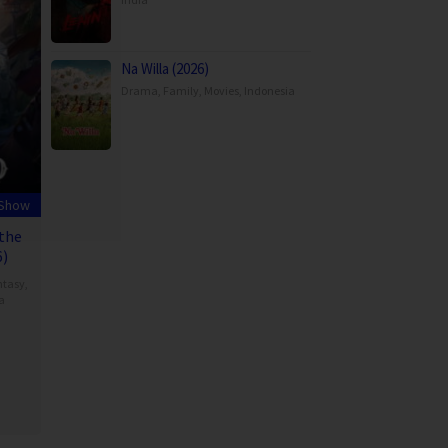
Na Willa (2026)
Drama
,
Family
,
Movies
,
Indonesia
 Show
the
6)
ntasy
,
a