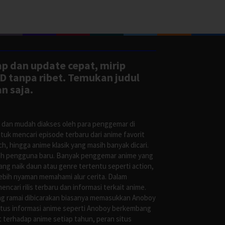
ap dan update cepat, mirip
D tanpa ribet. Temukan judul
n saja.
s dan mudah diakses oleh para penggemar di
uk mencari episode terbaru dari anime favorit
, hingga anime klasik yang masih banyak dicari.
oleh pengguna baru. Banyak penggemar anime yang
g naik daun atau genre tertentu seperti action,
ebih nyaman memahami alur cerita. Dalam
ari rilis terbaru dan informasi terkait anime.
ng ramai dibicarakan biasanya memasukkan Anoboy
situs informasi anime seperti Anoboy berkembang
 terhadap anime setiap tahun, peran situs