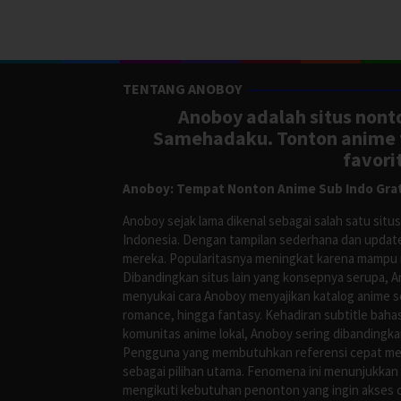
TENTANG ANOBOY
Anoboy adalah situs nonto
Samehadaku. Tonton anime te
favori
Anoboy: Tempat Nonton Anime Sub Indo Grat
Anoboy sejak lama dikenal sebagai salah satu si
Indonesia. Dengan tampilan sederhana dan update
mereka. Popularitasnya meningkat karena mampu me
Dibandingkan situs lain yang konsepnya serupa, 
menyukai cara Anoboy menyajikan katalog anime s
romance, hingga fantasy. Kehadiran subtitle bah
komunitas anime lokal, Anoboy sering dibandingka
Pengguna yang membutuhkan referensi cepat meng
sebagai pilihan utama. Fenomena ini menunjukkan
mengikuti kebutuhan penonton yang ingin akses ce