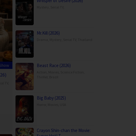
Whisper of Desire (2026)
Mystery
,
Serial TV
,
Mr.Kill (2026)
Drama
,
Mystery
,
Serial TV
,
Thailand
 Show
Beast Race (2026)
Action
,
Movies
,
Science Fiction
,
26)
Thriller
,
Brazil
ial TV
,
Big Baby (2025)
Horror
,
Movies
,
USA
Crayon Shin-chan the Movie:
Super Hot! T…