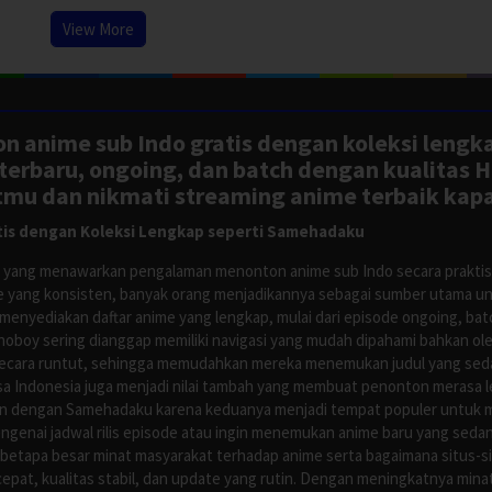
View More
n anime sub Indo gratis dengan koleksi lengk
rbaru, ongoing, dan batch dengan kualitas H
tmu dan nikmati streaming anime terbaik kapa
is dengan Koleksi Lengkap seperti Samehadaku
tus yang menawarkan pengalaman menonton anime sub Indo secara prakti
 yang konsisten, banyak orang menjadikannya sebagai sumber utama unt
nyediakan daftar anime yang lengkap, mulai dari episode ongoing, batch
Anoboy sering dianggap memiliki navigasi yang mudah dipahami bahkan 
ecara runtut, sehingga memudahkan mereka menemukan judul yang sedan
asa Indonesia juga menjadi nilai tambah yang membuat penonton merasa l
n dengan Samehadaku karena keduanya menjadi tempat populer untuk menc
enai jadwal rilis episode atau ingin menemukan anime baru yang seda
 betapa besar minat masyarakat terhadap anime serta bagaimana situs-
pat, kualitas stabil, dan update yang rutin. Dengan meningkatnya minat