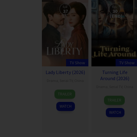
Eps:
Eps:
37
30
(END)
TV Show
TV Show
Lady Liberty (2026)
Turning Life
Around (2026)
Drama
,
Serial TV
,
China
Drama
,
Serial TV
,
China
28
TRAILER
18
Apr
TRAILER
Apr
2026
WATCH
2026
WATCH