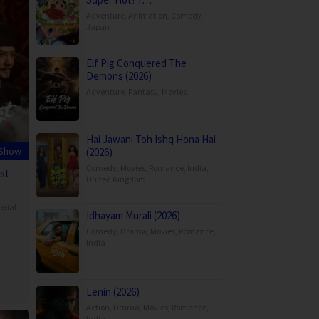
Adventure
,
Animation
,
Comedy
,
Japan
Elf Pig Conquered The
Demons (2026)
Adventure
,
Fantasy
,
Movies
,
Hai Jawani Toh Ishq Hona Hai
 Show
(2026)
Comedy
,
Movies
,
Romance
,
India
,
st
United Kingdom
erial
Idhayam Murali (2026)
Comedy
,
Drama
,
Movies
,
Romance
,
India
Lenin (2026)
Action
,
Drama
,
Movies
,
Romance
,
India