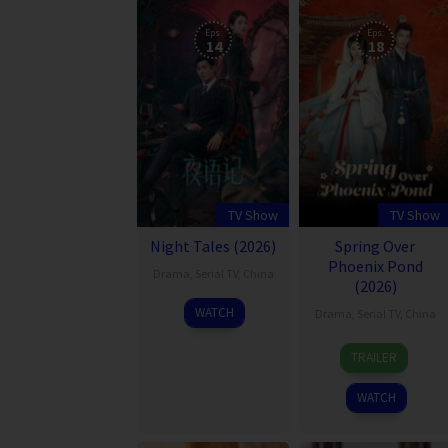
Eps:
Eps:
14
18
TV Show
TV Show
Night Tales (2026)
Spring Over
Phoenix Pond
Drama
,
Serial TV
,
China
(2026)
2
WATCH
Drama
,
Serial TV
,
China
Aug
24
2026
TRAILER
Jul
2026
WATCH