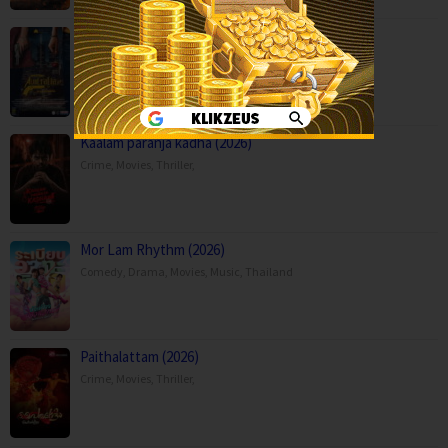
Anaganaga Australia Lo (2025)
Crime
,
Movies
,
Mystery
,
Thriller
,
Kaalam paranja kadha (2026)
Crime
,
Movies
,
Thriller
,
Mor Lam Rhythm (2026)
Comedy
,
Drama
,
Movies
,
Music
,
Thailand
Paithalattam (2026)
Crime
,
Movies
,
Thriller
,