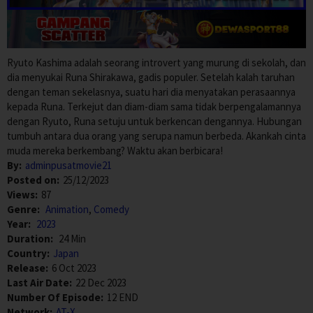
Ryuto Kashima adalah seorang introvert yang murung di sekolah, dan
dia menyukai Runa Shirakawa, gadis populer.
Setelah kalah taruhan
dengan teman sekelasnya, suatu hari dia menyatakan perasaannya
kepada Runa.
Terkejut dan diam-diam sama tidak berpengalamannya
dengan Ryuto, Runa setuju untuk berkencan dengannya.
Hubungan
tumbuh antara dua orang yang serupa namun berbeda.
Akankah cinta
muda mereka berkembang?
Waktu akan berbicara!
By:
adminpusatmovie21
Posted on:
25/12/2023
Views:
87
Genre:
Animation
,
Comedy
Year:
2023
Duration:
24 Min
Country:
Japan
Release:
6 Oct 2023
Last Air Date:
22 Dec 2023
Number Of Episode:
12 END
Network:
AT-X