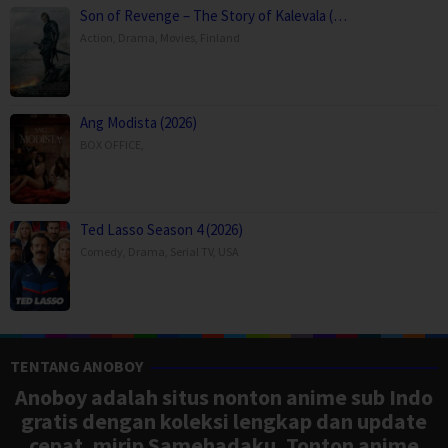
Son of Revenge – The Story of Kalevala (…
Action
,
Drama
,
Movies
,
Finland
Ang Modista (2026)
BOX OFFICE
,
Ted Lasso Season 4 (2026)
Comedy
,
Drama
,
Serial TV
,
USA
TENTANG ANOBOY
Anoboy adalah situs nonton anime sub Indo
gratis dengan koleksi lengkap dan update
cepat, mirip Samehadaku. Tonton anime