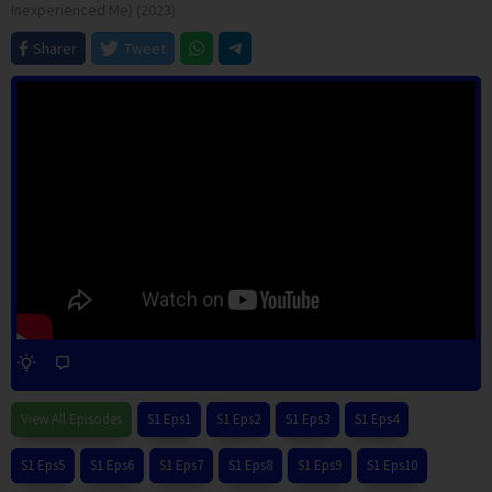
Inexperienced Me) (2023)
Sharer
Tweet
View All Episodes
S1 Eps1
S1 Eps2
S1 Eps3
S1 Eps4
S1 Eps5
S1 Eps6
S1 Eps7
S1 Eps8
S1 Eps9
S1 Eps10