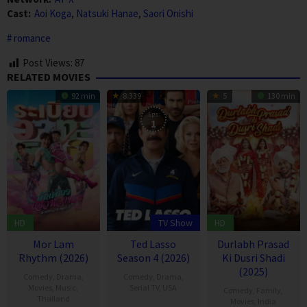
Cast:
Aoi Koga
,
Natsuki Hanae
,
Saori Onishi
romance
Post Views:
87
RELATED MOVIES
92 min
8.339
5
130 min
Eps:
1
HD
TV Show
HD
Mor Lam
Ted Lasso
Durlabh Prasad
Rhythm (2026)
Season 4 (2026)
Ki Dusri Shadi
(2025)
Comedy
,
Drama
,
Comedy
,
Drama
,
Movies
,
Music
,
Serial TV
,
USA
Comedy
,
Family
,
Thailand
Movies
,
India