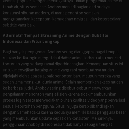
kembali populer. Dengan meningkatnya jumlah penggemar anime di
tanah air, situs semacam Anoboy menjadi bagian dari budaya
konsumsi hiburan modern, di mana penonton semakin
mengutamakan kecepatan, kemudahan navigasi, dan ketersediaan
subtitle yang baik.
Alternatif Tempat Streaming Anime dengan Subtitle
Indonesia dan Fitur Lengkap
Bagi banyak penggemar, Anoboy sering dianggap sebagai tempat
rujukan ketika ingin mengetahui daftar anime terbaru atau mencari
tontonan yang sedang ramai diperbincangkan. Kemampuan situs ini
untuk menyajikan katalog anime yang rapi membuatnya mudah
dijelajahi oleh siapa saja, baik penonton baru maupun mereka yang
sudah lama mengikuti dunia anime. Selain memberikan akses mudah
ke berbagai judul, Anoboy sering disebut-sebut menawarkan
pengalaman menonton yang efisien karena tidak membutuhkan
proses login serta menyediakan pilihan kualitas video yang bervariasi
sesuai kebutuhan pengguna. Situs ini juga kerap dibandingkan
dengan Samehadaku karena keduanya memiliki basis pengguna besar
yang membutuhkan update cepat dan konsisten. Menariknya,
penggunaan Anoboy di Indonesia tidak hanya sebagai tempat