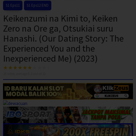
S1 Eps11
S1 Eps12 END
Keikenzumi na Kimi to, Keiken
Zero na Ore ga, Otsukiai suru
Hanashi. (Our Dating Story: The
Experienced You and the
Inexperienced Me) (2023)
16
votes, average
6.3
out of 10