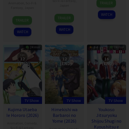
11
Sci-Fi & Fantasy
,
TRAILER
Animation
,
Sci-Fi &
Japan
Apr
Fantasy
,
Japan
2026
WATCH
7
30
TRAILER
TRAILER
Jul
Jun
2026
2026
WATCH
WATCH
24 min
8.4
24 min
Eps:
Eps:
Eps:
12
12
16
(END)
(END)
(END)
TV Show
TV Show
TV Show
Kujima Utaeba
Himekishi wa
Youkoso
Ie Hororo (2026)
Barbaroi no
Jitsuryoku
Yome (2026)
Shijou Shugi no
Animation
,
Comedy
,
Kyoushitsu e
Sci-Fi & Fantasy
,
Animation
,
Comedy
,