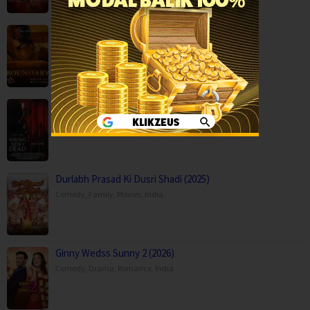
Boundary (2026)
Movies
,
Romance
,
Capps Crossing: Wrong Side of Dead (2026…
Horror
,
Movies
,
Thriller
,
USA
Durlabh Prasad Ki Dusri Shadi (2025)
Comedy
,
Family
,
Movies
,
India
Ginny Wedss Sunny 2 (2026)
Comedy
,
Drama
,
Romance
,
India