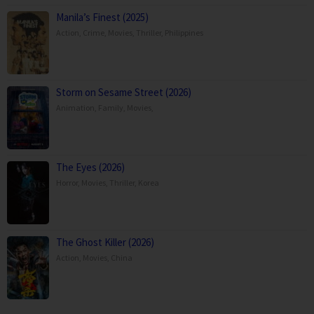
Manila’s Finest (2025)
Action
,
Crime
,
Movies
,
Thriller
,
Philippines
Storm on Sesame Street (2026)
Animation
,
Family
,
Movies
,
The Eyes (2026)
Horror
,
Movies
,
Thriller
,
Korea
The Ghost Killer (2026)
Action
,
Movies
,
China