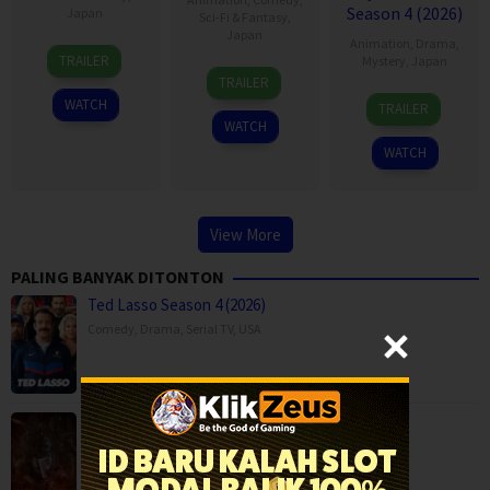
Season 4 (2026)
Japan
Sci-Fi & Fantasy
,
Japan
Animation
,
Drama
,
9
TRAILER
Mystery
,
Japan
9
Apr
TRAILER
Apr
2026
12
WATCH
TRAILER
2026
Jul
WATCH
2017
WATCH
View More
PALING BANYAK DITONTON
Ted Lasso Season 4 (2026)
Comedy
,
Drama
,
Serial TV
,
USA
Backwood Madness (2025)
Fantasy
,
Horror
,
Movies
,
Finland