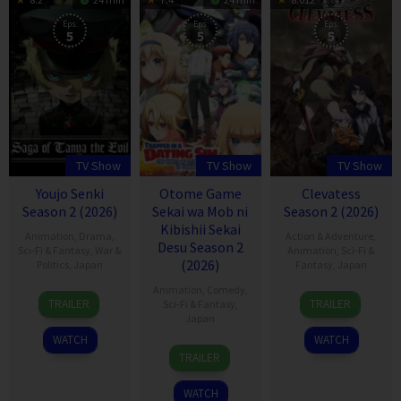
Eps:
Eps:
Eps:
5
5
5
TV Show
TV Show
TV Show
Youjo Senki
Otome Game
Clevatess
Season 2 (2026)
Sekai wa Mob ni
Season 2 (2026)
Kibishii Sekai
Animation
,
Drama
,
Action & Adventure
,
Desu Season 2
Sci-Fi & Fantasy
,
War &
Animation
,
Sci-Fi &
(2026)
Politics
,
Japan
Fantasy
,
Japan
Animation
,
Comedy
,
6
2
TRAILER
TRAILER
Sci-Fi & Fantasy
,
Jan
Jul
Japan
2017
2025
WATCH
WATCH
3
TRAILER
Apr
2022
WATCH