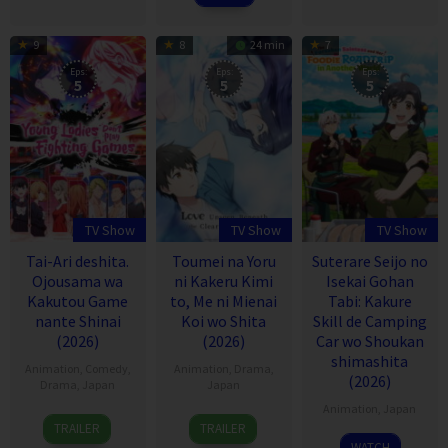
9
8
24 min
7
Eps:
Eps:
Eps:
5
5
5
TV Show
TV Show
TV Show
Tai-Ari deshita.
Toumei na Yoru
Suterare Seijo no
Ojousama wa
ni Kakeru Kimi
Isekai Gohan
Kakutou Game
to, Me ni Mienai
Tabi: Kakure
nante Shinai
Koi wo Shita
Skill de Camping
(2026)
(2026)
Car wo Shoukan
shimashita
Animation
,
Comedy
,
Animation
,
Drama
,
(2026)
Drama
,
Japan
Japan
Animation
,
Japan
7
6
TRAILER
TRAILER
Jul
Jul
6
WATCH