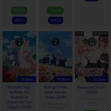
7
7
TRAILER
TRAILER
Apr
Apr
2022
2022
WATCH
WATCH
9
23 min
Eps:
Eps:
Eps:
6
5
12
(END)
TV Show
TV Show
TV Show
Mujikaku Seijo
Kimi ga Shinu
Yowayowa Sensei
wa Kyou mo
made Koi wo
(2026)
Muishiki ni
Shitai (2026)
Animation
,
Comedy
,
Chikara wo Tare
Japan
Action & Adventure
,
Nagasu (2026)
Animation
,
Drama
,