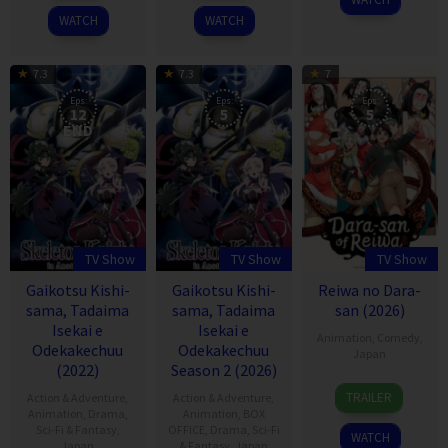
2026
2026
Jul
WATCH
WATCH
2026
7.3
7.3
7
Eps:
Eps:
Eps:
12
5
5
END
TV Show
TV Show
TV Show
Gaikotsu Kishi-
Gaikotsu Kishi-
Reiwa no Dara-
sama, Tadaima
sama, Tadaima
san (2026)
Isekai e
Isekai e
Animation
,
Comedy
,
Odekakechuu
Odekakechuu
Japan
(2022)
Season 2 (2026)
2
TRAILER
Action & Adventure
,
Action & Adventure
,
Jul
Animation
,
Drama
,
Animation
,
BOX
2026
Sci-Fi & Fantasy
,
OFFICE
,
Drama
,
Sci-Fi
WATCH
Japan
& Fantasy
,
Japan