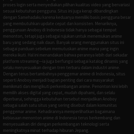
proses login serta menyediakan pilihan kualitas video yang bervariasi
sesuai kebutuhan pengguna. Situs ini juga kerap dibandingkan
dengan Samehadaku karena keduanya memiliki basis pengguna besar
yang membutuhkan update cepat dan konsisten. Menariknya,
penggunaan Anoboy di Indonesia tidak hanya sebagai tempat
menonton, tetapi juga sebagai rujukan untuk menemukan anime
baru yang sedang naik daun. Banyak orang menggunakan situs ini
sebagai panduan sebelum memutuskan anime mana yang ingin
mereka ikuti. Hal ini menandakan bahwa perannya lebih dari sekadar
platform streaming—ia juga berfungsi sebagai katalog dinamis yang
selalu menyesuaikan dengan tren terbaru dalam industri anime.
Dengan terus bertambahnya penggemar anime di Indonesia, situs
seperti Anoboy menjadi bagian penting dari cara masyarakat
menikmati dan mengikuti perkembangan anime. Penonton kini lebih
memilih akses digital yang cepat, mudah dipahami, dan selalu
diperbarui, sehingga kebutuhan tersebut menjadikan Anoboy
sebagai salah satu situs yang sering disebut dalam komunitas
penggemar anime. Kehadirannya memperlihatkan bagaimana
kebiasaan menonton anime di Indonesia terus berkembang dan
menyesuaikan diri dengan perkembangan teknologi serta
meningkatnya minat terhadap hiburan Jepang.