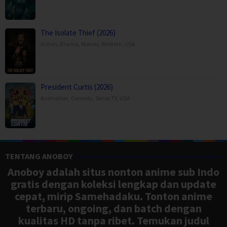
The Isolate Thief (2026)
Action
,
Drama
,
Movies
,
Western
,
USA
President Curtis (2026)
Animation
,
Comedy
,
Serial TV
,
USA
TENTANG ANOBOY
Anoboy adalah situs nonton anime sub Indo
gratis dengan koleksi lengkap dan update
cepat, mirip Samehadaku. Tonton anime
terbaru, ongoing, dan batch dengan
kualitas HD tanpa ribet. Temukan judul