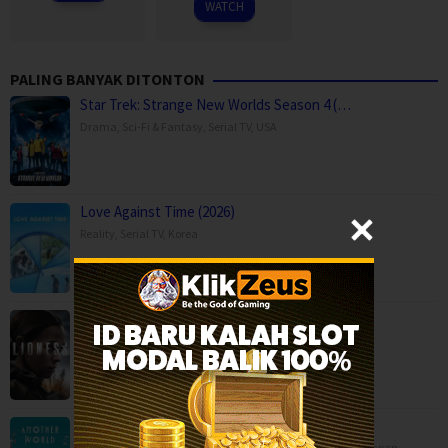
WATCH
PALING BANYAK DITONTON
Star Trek: Strange New Worlds Season 4 (…
Drama
,
Sci-Fi & Fantasy
,
Serial TV
,
USA
Love Against Time (2026)
Reality
,
Serial TV
,
Korea
Lioness Season 3 (2026)
Drama
,
Serial TV
,
War & Politics
,
USA
Another World (2025)
Animation
,
Drama
,
Fantasy
,
Movies
,
China
,
Hong Kong
,
Japan
,