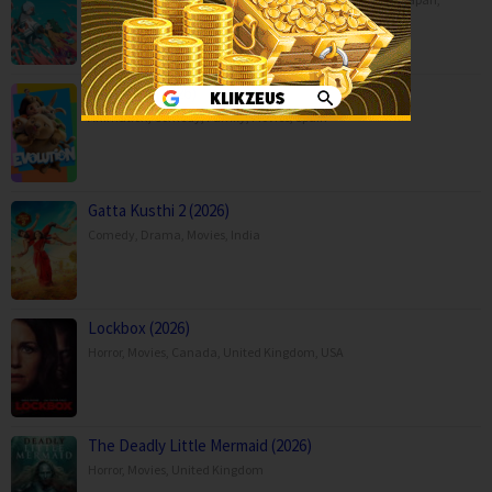
Philippines
,
Saudi Arabia
,
Singapore
Evolution (2026)
Animation
,
Comedy
,
Family
,
Movies
,
Spain
Gatta Kusthi 2 (2026)
Comedy
,
Drama
,
Movies
,
India
Lockbox (2026)
Horror
,
Movies
,
Canada
,
United Kingdom
,
USA
The Deadly Little Mermaid (2026)
Horror
,
Movies
,
United Kingdom