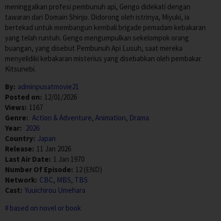
meninggalkan profesi pembunuh api, Gengo didekati dengan
tawaran dari Domain Shinjo. Didorong oleh istrinya, Miyuki, ia
bertekad untuk membangun kembali brigade pemadam kebakaran
yang telah runtuh. Gengo mengumpulkan sekelompok orang
buangan, yang disebut Pembunuh Api Lusuh, saat mereka
menyelidiki kebakaran misterius yang disebabkan oleh pembakar
Kitsunebi.
By:
adminpusatmovie21
Posted on:
12/01/2026
Views:
1167
Genre:
Action & Adventure
,
Animation
,
Drama
Year:
2026
Country:
Japan
Release:
11 Jan 2026
Last Air Date:
1 Jan 1970
Number Of Episode:
12 (END)
Network:
CBC
,
MBS
,
TBS
Cast:
Yuuichirou Umehara
based on novel or book