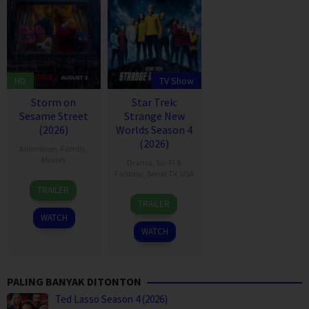
HD
TV Show
Storm on
Star Trek:
Sesame Street
Strange New
(2026)
Worlds Season 4
(2026)
Animation
,
Family
,
Movies
Drama
,
Sci-Fi &
Fantasy
,
Serial TV
,
USA
3
Scott
TRAILER
5
Jenny
Aug
Preston
TRAILER
May
Lumet
2026
WATCH
2022
WATCH
PALING BANYAK DITONTON
Ted Lasso Season 4 (2026)