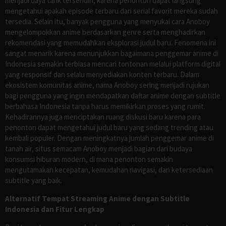
menjadi daya tarik tersendiri, karena penonton dapat langsung
mengetahui apakah episode terbaru dari serial favorit mereka sudah
tersedia. Selain itu, banyak pengguna yang menyukai cara Anoboy
mengelompokkan anime berdasarkan genre serta menghadirkan
rekomendasi yang memudahkan eksplorasi judul baru. Fenomena ini
sangat menarik karena menunjukkan bagaimana penggemar anime di
Indonesia semakin terbiasa mencari tontonan melalui platform digital
yang responsif dan selalu menyediakan konten terbaru. Dalam
ekosistem komunitas anime, nama Anoboy sering menjadi rujukan
bagi pengguna yang ingin mendapatkan daftar anime dengan subtitle
berbahasa Indonesia tanpa harus memikirkan proses yang rumit.
Kehadirannya juga menciptakan ruang diskusi baru karena para
penonton dapat mengetahui judul baru yang sedang trending atau
kembali populer. Dengan meningkatnya jumlah penggemar anime di
tanah air, situs semacam Anoboy menjadi bagian dari budaya
konsumsi hiburan modern, di mana penonton semakin
mengutamakan kecepatan, kemudahan navigasi, dan ketersediaan
subtitle yang baik.
Alternatif Tempat Streaming Anime dengan Subtitle
Indonesia dan Fitur Lengkap