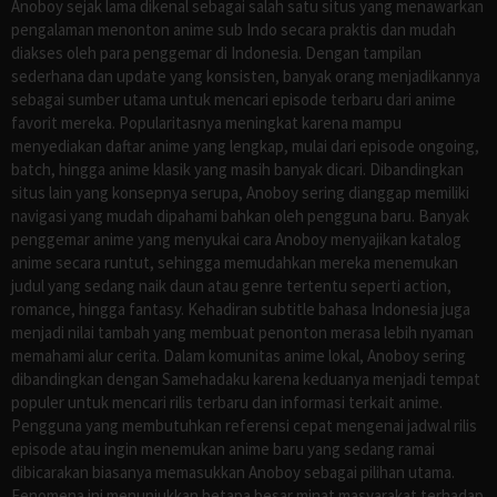
Anoboy sejak lama dikenal sebagai salah satu situs yang menawarkan
pengalaman menonton anime sub Indo secara praktis dan mudah
diakses oleh para penggemar di Indonesia. Dengan tampilan
sederhana dan update yang konsisten, banyak orang menjadikannya
sebagai sumber utama untuk mencari episode terbaru dari anime
favorit mereka. Popularitasnya meningkat karena mampu
menyediakan daftar anime yang lengkap, mulai dari episode ongoing,
batch, hingga anime klasik yang masih banyak dicari. Dibandingkan
situs lain yang konsepnya serupa, Anoboy sering dianggap memiliki
navigasi yang mudah dipahami bahkan oleh pengguna baru. Banyak
penggemar anime yang menyukai cara Anoboy menyajikan katalog
anime secara runtut, sehingga memudahkan mereka menemukan
judul yang sedang naik daun atau genre tertentu seperti action,
romance, hingga fantasy. Kehadiran subtitle bahasa Indonesia juga
menjadi nilai tambah yang membuat penonton merasa lebih nyaman
memahami alur cerita. Dalam komunitas anime lokal, Anoboy sering
dibandingkan dengan Samehadaku karena keduanya menjadi tempat
populer untuk mencari rilis terbaru dan informasi terkait anime.
Pengguna yang membutuhkan referensi cepat mengenai jadwal rilis
episode atau ingin menemukan anime baru yang sedang ramai
dibicarakan biasanya memasukkan Anoboy sebagai pilihan utama.
Fenomena ini menunjukkan betapa besar minat masyarakat terhadap