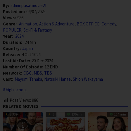
By:
adminpusatmovie21
Posted on:
04/07/2025
Views:
986
Genre:
Animation
,
Action & Adventure
,
BOX OFFICE
,
Comedy
,
POPULER
,
Sci-Fi & Fantasy
Year:
2024
Duration:
24 Min
Country:
Japan
Release:
4 Oct 2024
Last Air Date:
20 Dec 2024
Number Of Episode:
12 END
Network:
CBC
,
MBS
,
TBS
Cast:
Mayumi Tanaka
,
Natsuki Hanae
,
Shion Wakayama
high school
Post Views:
986
RELATED MOVIES
8.339
5
130 min
134 min
Eps:
1