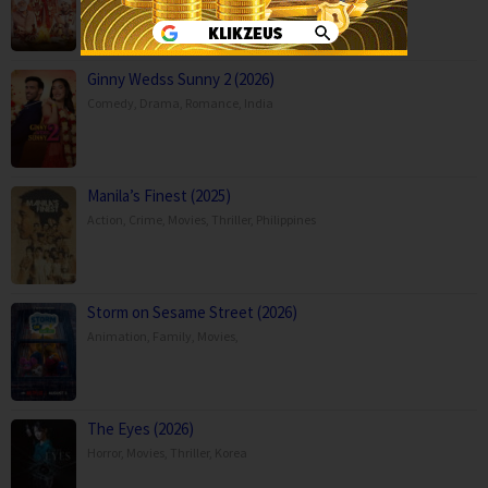
Ginny Wedss Sunny 2 (2026)
Comedy
,
Drama
,
Romance
,
India
Manila’s Finest (2025)
Action
,
Crime
,
Movies
,
Thriller
,
Philippines
Storm on Sesame Street (2026)
Animation
,
Family
,
Movies
,
The Eyes (2026)
Horror
,
Movies
,
Thriller
,
Korea