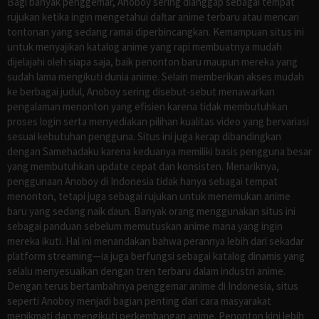
Bagi banyak penggemar, Anoboy sering dianggap sebagai tempat
rujukan ketika ingin mengetahui daftar anime terbaru atau mencari
tontonan yang sedang ramai diperbincangkan. Kemampuan situs ini
untuk menyajikan katalog anime yang rapi membuatnya mudah
dijelajahi oleh siapa saja, baik penonton baru maupun mereka yang
sudah lama mengikuti dunia anime. Selain memberikan akses mudah
ke berbagai judul, Anoboy sering disebut-sebut menawarkan
pengalaman menonton yang efisien karena tidak membutuhkan
proses login serta menyediakan pilihan kualitas video yang bervariasi
sesuai kebutuhan pengguna. Situs ini juga kerap dibandingkan
dengan Samehadaku karena keduanya memiliki basis pengguna besar
yang membutuhkan update cepat dan konsisten. Menariknya,
penggunaan Anoboy di Indonesia tidak hanya sebagai tempat
menonton, tetapi juga sebagai rujukan untuk menemukan anime
baru yang sedang naik daun. Banyak orang menggunakan situs ini
sebagai panduan sebelum memutuskan anime mana yang ingin
mereka ikuti. Hal ini menandakan bahwa perannya lebih dari sekadar
platform streaming—ia juga berfungsi sebagai katalog dinamis yang
selalu menyesuaikan dengan tren terbaru dalam industri anime.
Dengan terus bertambahnya penggemar anime di Indonesia, situs
seperti Anoboy menjadi bagian penting dari cara masyarakat
menikmati dan mengikuti perkembangan anime. Penonton kini lebih