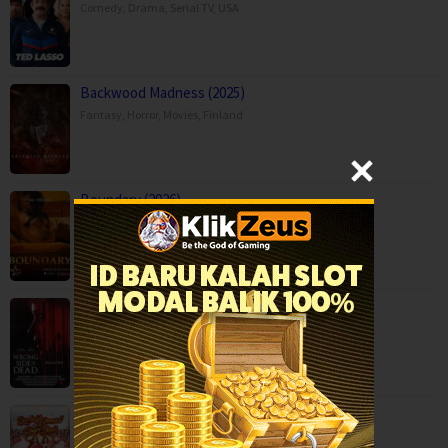
Comedy
,
Drama
,
Serial TV
,
USA
Backwood Madness (2025)
Fantasy
,
Horror
,
Movies
,
Finland
Boundary (2026)
Movies
,
Romance
,
Capps Crossing: Wrong Side of Dead (2026…
Horror
,
Movies
,
Thriller
,
USA
Durlabh Prasad Ki Dusri Shadi (2025)
Comedy
,
Family
,
Movies
,
India